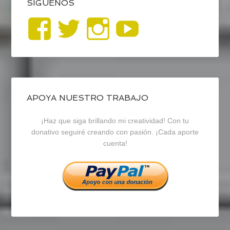
SÍGUENOS
Ver
Ver
Ver
YouTub
perfil
perfil
perfil
de
de
de
blogrecursosep
recursosep
recursosep
APOYA NUESTRO TRABAJO
¡Haz que siga brillando mi creatividad! Con tu
en
en
en
donativo seguiré creando con pasión. ¡Cada aporte
cuenta!
Facebook
Twitter
Instagram