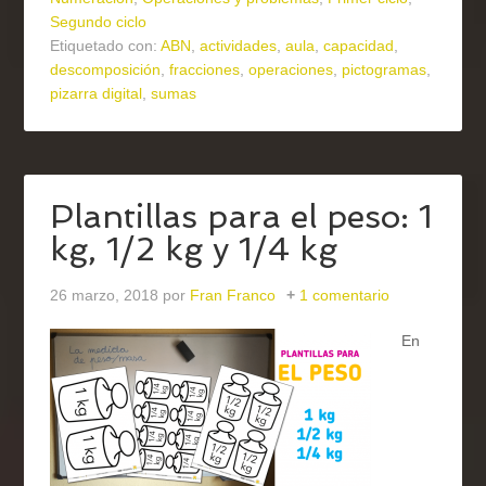
Segundo ciclo
Etiquetado con:
ABN
,
actividades
,
aula
,
capacidad
,
descomposición
,
fracciones
,
operaciones
,
pictogramas
,
pizarra digital
,
sumas
Plantillas para el peso: 1
kg, 1/2 kg y 1/4 kg
26 marzo, 2018
por
Fran Franco
1 comentario
En