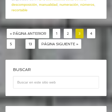
descomposición
,
manualidad
,
numeración
,
números
,
recortable
« PÁGINA ANTERIOR
1
2
3
4
5
…
13
PÁGINA SIGUIENTE »
BUSCAR