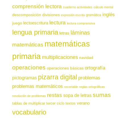
comprensión lectora
cuaderno actividades
cálculo mental
inglés
descomposición
divisiones
gramática
expresión escrita
lectura
juego
lectoescritura
lectura comprensiva
lengua primaria
láminas
letras
matemáticas
matemáticas
primaria
multiplicaciones
navidad
operaciones
ortografía
operaciones básicas
pizarra digital
pictogramas
problemas
problemas matemáticos
recortable
reglas ortográficas
sumas
restas
sopa de letras
resolución de problemas
verano
tablas de multiplicar
tercer ciclo
textos
vocabulario