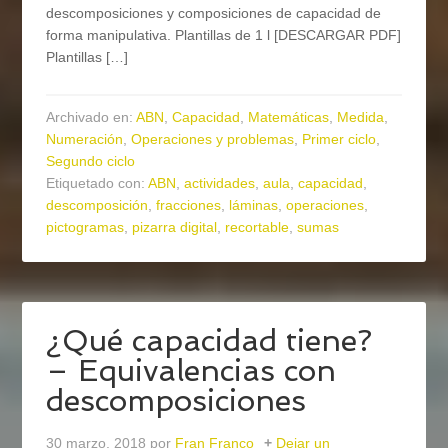
descomposiciones y composiciones de capacidad de
forma manipulativa. Plantillas de 1 l [DESCARGAR PDF]
Plantillas […]
Archivado en:
ABN
,
Capacidad
,
Matemáticas
,
Medida
,
Numeración
,
Operaciones y problemas
,
Primer ciclo
,
Segundo ciclo
Etiquetado con:
ABN
,
actividades
,
aula
,
capacidad
,
descomposición
,
fracciones
,
láminas
,
operaciones
,
pictogramas
,
pizarra digital
,
recortable
,
sumas
¿Qué capacidad tiene?
– Equivalencias con
descomposiciones
30 marzo, 2018
por
Fran Franco
Dejar un