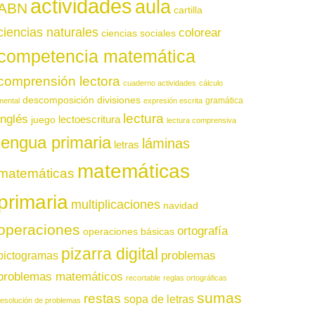
actividades
aula
ABN
cartilla
ciencias naturales
colorear
ciencias sociales
competencia matemática
comprensión lectora
cuaderno actividades
cálculo
descomposición
divisiones
gramática
mental
expresión escrita
lectura
inglés
juego
lectoescritura
lectura comprensiva
lengua primaria
láminas
letras
matemáticas
matemáticas
primaria
multiplicaciones
navidad
operaciones
ortografía
operaciones básicas
pizarra digital
pictogramas
problemas
problemas matemáticos
recortable
reglas ortográficas
sumas
restas
sopa de letras
resolución de problemas