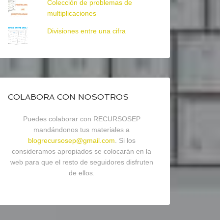
Colección de problemas de
multiplicaciones
Divisiones entre una cifra
COLABORA CON NOSOTROS
Puedes colaborar con RECURSOSEP
mandándonos tus materiales a
blogrecursosep@gmail.com
. Si los
consideramos apropiados se colocarán en la
web para que el resto de seguidores disfruten
de ellos.