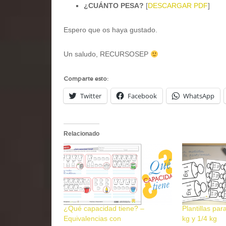
¿CUÁNTO PESA?
[
DESCARGAR PDF
]
Espero que os haya gustado.
Un saludo, RECURSOSEP
Comparte esto:
Twitter
Facebook
WhatsApp
Relacionado
¿Qué capacidad tiene? –
Plantillas par
Equivalencias con
kg y 1/4 kg