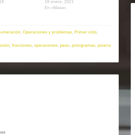
18
18 enero, 2021
En «Masa»
umeración
,
Operaciones y problemas
,
Primer ciclo
,
ición
,
fracciones
,
operaciones
,
peso
,
pictogramas
,
pizarra
8
has