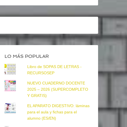
LO MÁS POPULAR
Libro de SOPAS DE LETRAS -
RECURSOSEP
NUEVO CUADERNO DOCENTE
2025 – 2026 (SUPERCOMPLETO
Y GRATIS)
EL APARATO DIGESTIVO: láminas
para el aula y fichas para el
alumno (ES/EN)