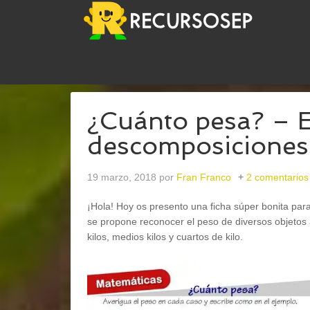
USTED ESTÁ AQUÍ:
INICIO
/
ABN
/
¿CUÁNTO PES
¿Cuánto pesa? – E
descomposiciones
19 marzo, 2018
por
Fran Franco
2 comentarios
¡Hola! Hoy os presento una ficha súper bonita par
se propone reconocer el peso de diversos objetos
kilos, medios kilos y cuartos de kilo.