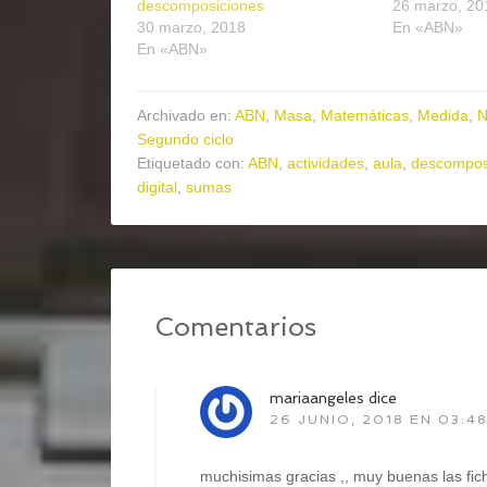
descomposiciones
26 marzo, 20
30 marzo, 2018
En «ABN»
En «ABN»
Archivado en:
ABN
,
Masa
,
Matemáticas
,
Medida
,
N
Segundo ciclo
Etiquetado con:
ABN
,
actividades
,
aula
,
descompos
digital
,
sumas
Comentarios
mariaangeles
dice
26 JUNIO, 2018 EN 03:4
muchisimas gracias ,, muy buenas las fic