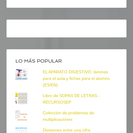
LO MÁS POPULAR
EL APARATO DIGESTIVO: láminas
para el aula y fichas para el alumno
(ES/EN)
Libro de SOPAS DE LETRAS -
RECURSOSEP
Colección de problemas de
multiplicaciones
Divisiones entre una cifra