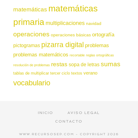
matemáticas
matemáticas
primaria
multiplicaciones
navidad
operaciones
ortografía
operaciones básicas
pizarra digital
pictogramas
problemas
problemas matemáticos
recortable
reglas ortográficas
sumas
restas
sopa de letras
resolución de problemas
verano
tablas de multiplicar
tercer ciclo
textos
vocabulario
INICIO
AVISO LEGAL
CONTACTO
WWW.RECURSOSEP.COM - COPYRIGHT 2026