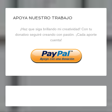
de
de
de
blogrecursosep
recursosep
recursosep
APOYA NUESTRO TRABAJO
¡Haz que siga brillando mi creatividad! Con tu
en
en
en
donativo seguiré creando con pasión. ¡Cada aporte
cuenta!
Facebook
Twitter
Instagram