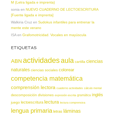
M (Letra ligada e imprenta)
sonia
en
NUEVO CUADERNO DE LECTOESCRITURA
[Fuente ligada e imprenta]
Walkiria Cruz
en
Sudokus infantiles para entrenar la
mente este verano
ISA
en
Grafomotricidad. Vocales en mayúscula
ETIQUETAS
actividades
aula
ABN
ciencias
cartilla
naturales
colorear
ciencias sociales
competencia matemática
comprensión lectora
cuaderno actividades
cálculo mental
inglés
descomposición
divisiones
gramática
expresión escrita
lectura
juego
lectoescritura
lectura comprensiva
lengua primaria
láminas
letras