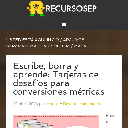
USTED ESTÁ AQUÍ:
INICIO
/
ARCHIVOS
PARA
MATEMÁTICAS
/
MEDIDA
/
MASA
Escribe, borra y
aprende: Tarjetas de
desafíos para
conversiones métricas
20 abril, 2026
por
María
Dejar un comentario
Hola
a