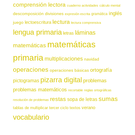
comprensión lectora
cuaderno actividades
cálculo mental
inglés
descomposición
divisiones
gramática
expresión escrita
lectura
juego
lectoescritura
lectura comprensiva
lengua primaria
láminas
letras
matemáticas
matemáticas
primaria
multiplicaciones
navidad
operaciones
ortografía
operaciones básicas
pizarra digital
pictogramas
problemas
problemas matemáticos
recortable
reglas ortográficas
sumas
restas
sopa de letras
resolución de problemas
verano
tablas de multiplicar
tercer ciclo
textos
vocabulario