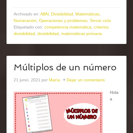
Archivado en:
ABN
,
Divisibilidad
,
Matemáticas
,
Numeración
,
Operaciones y problemas
,
Tercer ciclo
Etiquetado con:
competencia matemática
,
criterios
divisibilidad
,
divisibilidad
,
matemáticas primaria
Múltiplos de un número
21 junio, 2021
por
María
Dejar un comentario
Hola
a