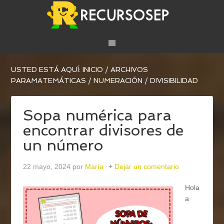
USTED ESTÁ AQUÍ:
INICIO
/
ARCHIVOS
PARA
MATEMÁTICAS
/
NUMERACIÓN
/
DIVISIBILIDAD
Sopa numérica para
encontrar divisores de
un número
22 mayo, 2024
por
María
Dejar un comentario
Hola
a