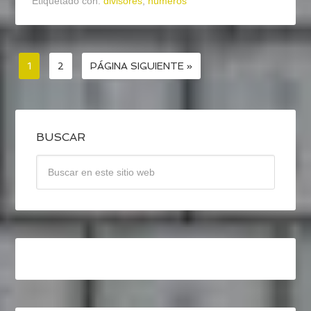
Etiquetado con:
divisores
,
números
1
2
PÁGINA SIGUIENTE »
BUSCAR