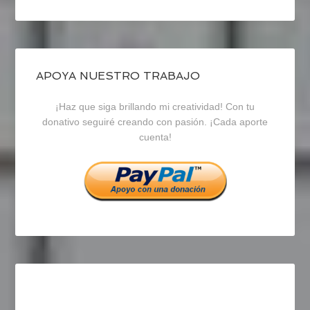
perfil
perfil
perfil
de
de
de
blogrecursosep
recursosep
recursosep
APOYA NUESTRO TRABAJO
¡Haz que siga brillando mi creatividad! Con tu
en
en
en
donativo seguiré creando con pasión. ¡Cada aporte
cuenta!
Facebook
Twitter
Instagram