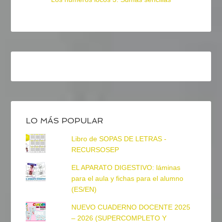
LO MÁS POPULAR
Libro de SOPAS DE LETRAS -
RECURSOSEP
EL APARATO DIGESTIVO: láminas
para el aula y fichas para el alumno
(ES/EN)
NUEVO CUADERNO DOCENTE 2025
– 2026 (SUPERCOMPLETO Y