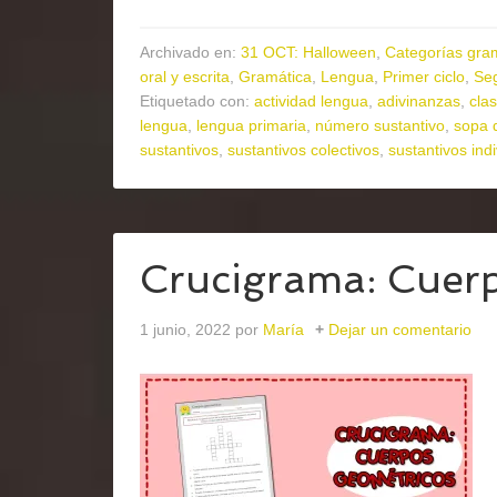
Archivado en:
31 OCT: Halloween
,
Categorías gra
oral y escrita
,
Gramática
,
Lengua
,
Primer ciclo
,
Seg
Etiquetado con:
actividad lengua
,
adivinanzas
,
cla
lengua
,
lengua primaria
,
número sustantivo
,
sopa d
sustantivos
,
sustantivos colectivos
,
sustantivos ind
Crucigrama: Cuer
1 junio, 2022
por
María
Dejar un comentario