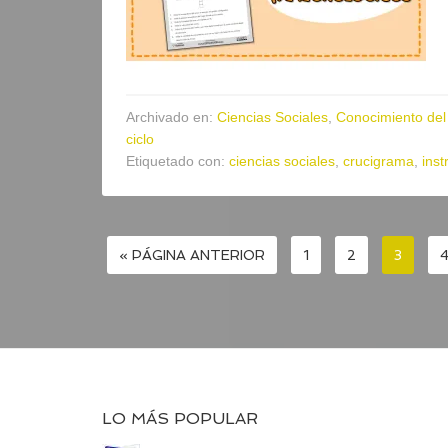
Archivado en:
Ciencias Sociales
,
Conocimiento del
ciclo
Etiquetado con:
ciencias sociales
,
crucigrama
,
ins
« PÁGINA ANTERIOR
1
2
3
LO MÁS POPULAR