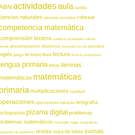
actividades
aula
ABN
cartilla
ciencias naturales
colorear
ciencias sociales
competencia matemática
comprensión lectora
cuaderno actividades
cálculo
descomposición
divisiones
gramática
mental
expresión escrita
lectura
inglés
juego
lectoescritura
lectura comprensiva
lengua primaria
láminas
letras
matemáticas
matemáticas
primaria
multiplicaciones
navidad
operaciones
ortografía
operaciones básicas
pizarra digital
pictogramas
problemas
problemas matemáticos
recortable
reglas ortográficas
sumas
restas
sopa de letras
resolución de problemas