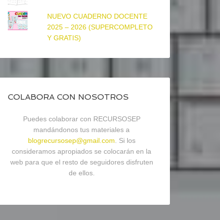
NUEVO CUADERNO DOCENTE
2025 – 2026 (SUPERCOMPLETO
Y GRATIS)
COLABORA CON NOSOTROS
Puedes colaborar con RECURSOSEP
mandándonos tus materiales a
blogrecursosep@gmail.com
. Si los
consideramos apropiados se colocarán en la
web para que el resto de seguidores disfruten
de ellos.