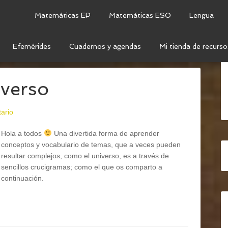
Matemáticas EP
Matemáticas ESO
Lengua
Efemérides
Cuadernos y agendas
Mi tienda de recurso
UCIGRAMA
iverso
ario
Hola a todos
Una divertida forma de aprender
conceptos y vocabulario de temas, que a veces pueden
resultar complejos, como el universo, es a través de
sencillos crucigramas; como el que os comparto a
continuación.