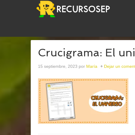
USTED ESTÁ AQUÍ:
INICIO
/
ARCHIVOS PARACR
Crucigrama: El un
15 septiembre, 2023
por
María
Dejar un coment