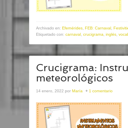
Archivado en:
Efemérides
,
FEB: Carnaval
,
Festivit
Etiquetado con:
carnaval
,
crucigrama
,
inglés
,
voca
Crucigrama: Instr
meteorológicos
14 enero, 2022
por
María
1 comentario