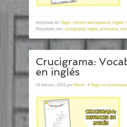
Archivado en:
Days, months and seasons
,
Inglés
,
Etiquetado con:
crucigrama
,
inglés
,
primavera
,
voc
Crucigrama: Vocab
en inglés
24 febrero, 2022
por
María
Dejar un comentari