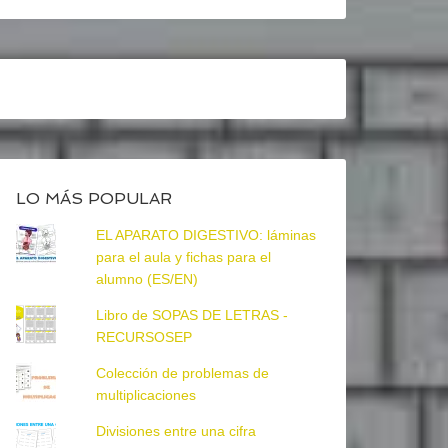
LO MÁS POPULAR
EL APARATO DIGESTIVO: láminas
para el aula y fichas para el
alumno (ES/EN)
Libro de SOPAS DE LETRAS -
RECURSOSEP
Colección de problemas de
multiplicaciones
Divisiones entre una cifra