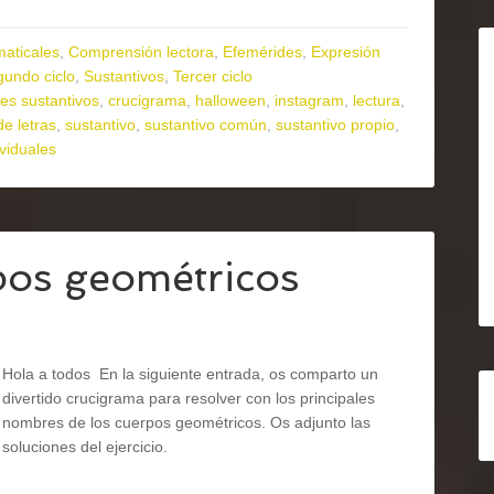
maticales
,
Comprensión lectora
,
Efemérides
,
Expresión
undo ciclo
,
Sustantivos
,
Tercer ciclo
ses sustantivos
,
crucigrama
,
halloween
,
instagram
,
lectura
,
e letras
,
sustantivo
,
sustantivo común
,
sustantivo propio
,
ividuales
pos geométricos
Hola a todos En la siguiente entrada, os comparto un
divertido crucigrama para resolver con los principales
nombres de los cuerpos geométricos. Os adjunto las
soluciones del ejercicio.