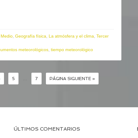
 Medio
,
Geografía física
,
La atmósfera y el clima
,
Tercer
trumentos meteorológicos
,
tiempo meteorológico
4
5
…
7
PÁGINA SIGUIENTE »
ÚLTIMOS COMENTARIOS