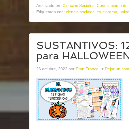
Archivado en:
Ciencias Sociales
,
Conocimiento del
Etiquetado con:
ciencia sociales
,
crucigrama
,
univ
SUSTANTIVOS: 12 
para HALLOWEE
26 octubre, 2022
por
Fran Franco
Dejar un com