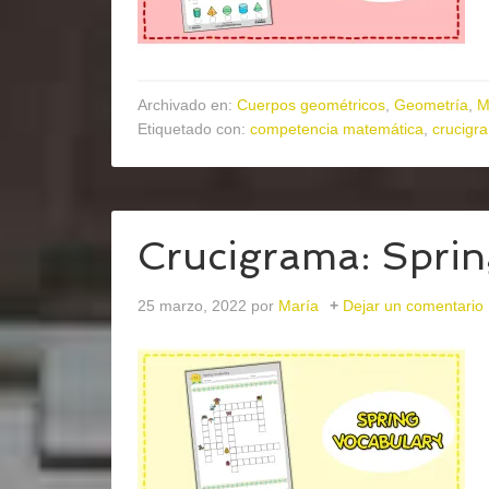
Archivado en:
Cuerpos geométricos
,
Geometría
,
M
Etiquetado con:
competencia matemática
,
crucigr
Crucigrama: Sprin
25 marzo, 2022
por
María
Dejar un comentario