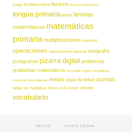
lectura
juego
lectoescritura
lectura comprensiva
lengua primaria
láminas
letras
matemáticas
matemáticas
primaria
multiplicaciones
navidad
operaciones
ortografía
operaciones básicas
pizarra digital
pictogramas
problemas
problemas matemáticos
recortable
reglas ortográficas
sumas
restas
sopa de letras
resolución de problemas
verano
tablas de multiplicar
tercer ciclo
textos
vocabulario
INICIO
AVISO LEGAL