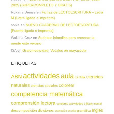
2025 (SUPERCOMPLETO Y GRATIS)
Roxana Denise
en
Fichas de LECTOESCRITURA – Letra
M (Letra ligada e imprenta)
sonia
en
NUEVO CUADERNO DE LECTOESCRITURA
[Fuente ligada e imprenta]
Walkiria Cruz
en
Sudokus infantiles para entrenar la
mente este verano
ISA
en
Grafomotricidad. Vocales en mayúscula
ETIQUETAS
actividades
aula
ABN
ciencias
cartilla
naturales
colorear
ciencias sociales
competencia matemática
comprensión lectora
cuaderno actividades
cálculo mental
inglés
descomposición
divisiones
gramática
expresión escrita