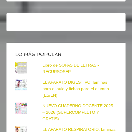
LO MÁS POPULAR
Libro de SOPAS DE LETRAS -
RECURSOSEP
EL APARATO DIGESTIVO: láminas
para el aula y fichas para el alumno
(ES/EN)
NUEVO CUADERNO DOCENTE 2025
– 2026 (SUPERCOMPLETO Y
GRATIS)
EL APARATO RESPIRATORIO: láminas