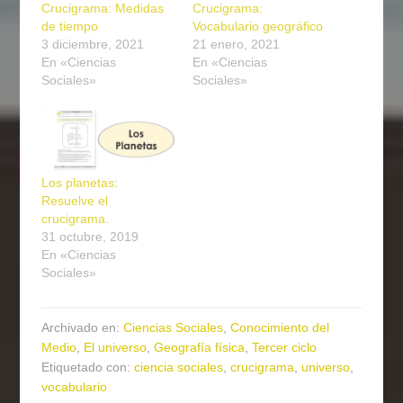
Crucigrama: Medidas
Crucigrama:
de tiempo
Vocabulario geográfico
3 diciembre, 2021
21 enero, 2021
En «Ciencias
En «Ciencias
Sociales»
Sociales»
Los planetas:
Resuelve el
crucigrama.
31 octubre, 2019
En «Ciencias
Sociales»
Archivado en:
Ciencias Sociales
,
Conocimiento del
Medio
,
El universo
,
Geografía física
,
Tercer ciclo
Etiquetado con:
ciencia sociales
,
crucigrama
,
universo
,
vocabulario