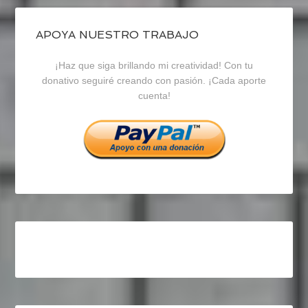
de
de
de
blogrecursosep
recursosep
recursosep
APOYA NUESTRO TRABAJO
¡Haz que siga brillando mi creatividad! Con tu
en
en
en
donativo seguiré creando con pasión. ¡Cada aporte
cuenta!
Facebook
Twitter
Instagram