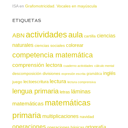
ISA
en
Grafomotricidad. Vocales en mayúscula
ETIQUETAS
actividades
aula
ABN
ciencias
cartilla
naturales
colorear
ciencias sociales
competencia matemática
comprensión lectora
cuaderno actividades
cálculo mental
inglés
descomposición
divisiones
gramática
expresión escrita
lectura
juego
lectoescritura
lectura comprensiva
lengua primaria
láminas
letras
matemáticas
matemáticas
primaria
multiplicaciones
navidad
operaciones
ortografía
operaciones básicas