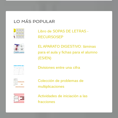
LO MÁS POPULAR
Libro de SOPAS DE LETRAS -
RECURSOSEP
EL APARATO DIGESTIVO: láminas
para el aula y fichas para el alumno
(ES/EN)
Divisiones entre una cifra
Colección de problemas de
multiplicaciones
Actividades de iniciación a las
fracciones