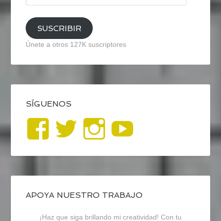
email
SUSCRIBIR
Únete a otros 127K suscriptores
SÍGUENOS
Ver
Ver
Ver
YouTub
perfil
perfil
perfil
de
de
de
blogrecursosep
recursosep
recursosep
APOYA NUESTRO TRABAJO
¡Haz que siga brillando mi creatividad! Con tu