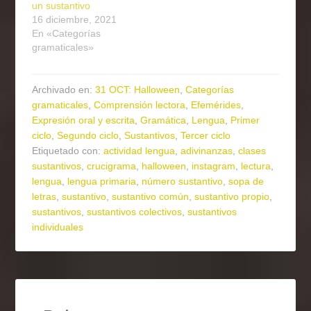
un sustantivo
16 diciembre, 2021
En «Categorías
gramaticales»
Archivado en:
31 OCT: Halloween
,
Categorías
gramaticales
,
Comprensión lectora
,
Efemérides
,
Expresión oral y escrita
,
Gramática
,
Lengua
,
Primer
ciclo
,
Segundo ciclo
,
Sustantivos
,
Tercer ciclo
Etiquetado con:
actividad lengua
,
adivinanzas
,
clases
sustantivos
,
crucigrama
,
halloween
,
instagram
,
lectura
,
lengua
,
lengua primaria
,
número sustantivo
,
sopa de
letras
,
sustantivo
,
sustantivo común
,
sustantivo propio
,
sustantivos
,
sustantivos colectivos
,
sustantivos
individuales