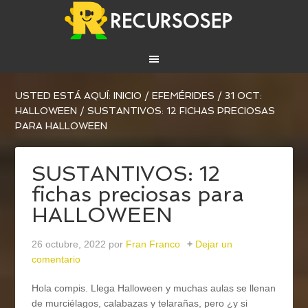
USTED ESTÁ AQUÍ:
INICIO
/
EFEMÉRIDES
/
31 OCT:
HALLOWEEN
/
SUSTANTIVOS: 12 FICHAS PRECIOSAS
PARA HALLOWEEN
SUSTANTIVOS: 12
fichas preciosas para
HALLOWEEN
26 octubre, 2022
por
Fran Franco
Dejar un
comentario
Hola compis. Llega Halloween y muchas aulas se llenan
de murciélagos, calabazas y telarañas, pero ¿y si