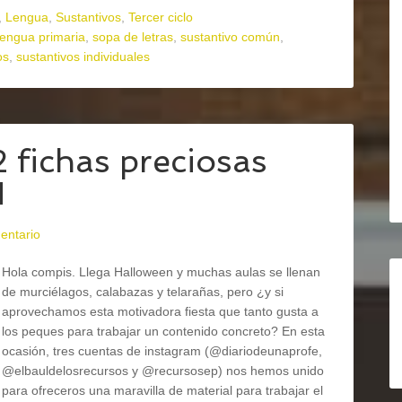
,
Lengua
,
Sustantivos
,
Tercer ciclo
lengua primaria
,
sopa de letras
,
sustantivo común
,
os
,
sustantivos individuales
fichas preciosas
N
entario
Hola compis. Llega Halloween y muchas aulas se llenan
de murciélagos, calabazas y telarañas, pero ¿y si
aprovechamos esta motivadora fiesta que tanto gusta a
los peques para trabajar un contenido concreto? En esta
ocasión, tres cuentas de instagram (@diariodeunaprofe,
@elbauldelosrecursos y @recursosep) nos hemos unido
para ofreceros una maravilla de material para trabajar el