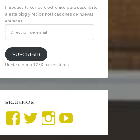
Introduce tu correo electrónico para suscribirte
a este blog y recibir notificaciones de nuevas
entradas.
Dirección
de
email
SUSCRIBIR
Únete a otros 127K suscriptores
SÍGUENOS
Ver
Ver
Ver
YouTube
perfil
perfil
perfil