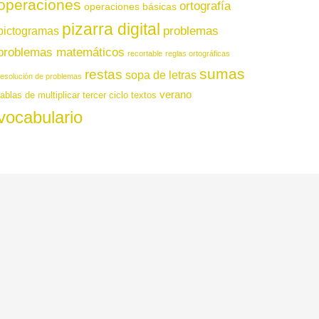
operaciones
ortografía
operaciones básicas
pizarra digital
pictogramas
problemas
problemas matemáticos
recortable
reglas ortográficas
sumas
restas
sopa de letras
resolución de problemas
verano
tablas de multiplicar
tercer ciclo
textos
vocabulario