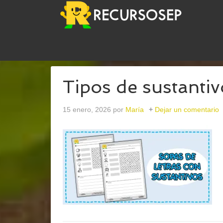
USTED ESTÁ AQUÍ:
INICIO
/
ARCHIVOS PARASUS
Tipos de sustantiv
15 enero, 2026
por
María
Dejar un comentario