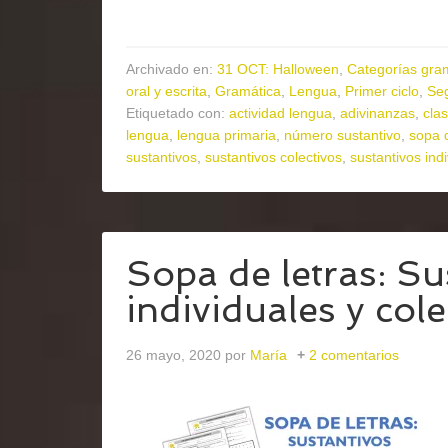
Archivado en:
31 OCT: Halloween
,
Categorías gra
oral y escrita
,
Gramática
,
Lengua
,
Primer ciclo
,
Seg
Etiquetado con:
actividad lengua
,
adivinanzas
,
cla
lengua
,
lengua primaria
,
número sustantivo
,
sopa d
sustantivos
,
sustantivos colectivos
,
sustantivos ind
Sopa de letras: Su
individuales y cole
26 mayo, 2020
por
María
2 comentarios