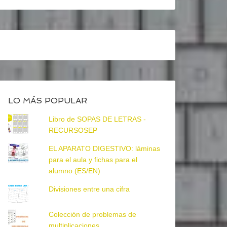
LO MÁS POPULAR
Libro de SOPAS DE LETRAS -
RECURSOSEP
EL APARATO DIGESTIVO: láminas
para el aula y fichas para el
alumno (ES/EN)
Divisiones entre una cifra
Colección de problemas de
multiplicaciones