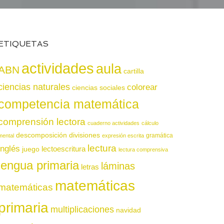
ETIQUETAS
actividades
aula
ABN
cartilla
ciencias naturales
colorear
ciencias sociales
competencia matemática
comprensión lectora
cuaderno actividades
cálculo
descomposición
divisiones
gramática
mental
expresión escrita
lectura
inglés
juego
lectoescritura
lectura comprensiva
lengua primaria
láminas
letras
matemáticas
matemáticas
primaria
multiplicaciones
navidad