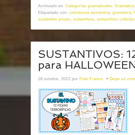
Archivado en:
Categorías gramaticales
,
Gramática
Etiquetado con:
conciencia semántica
,
gramática
,
sustantivo propio
,
sustantivos
,
sustantivos colectiv
SUSTANTIVOS: 12 
para HALLOWEE
26 octubre, 2022
por
Fran Franco
Dejar un com