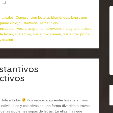
[…]
maticales
,
Comprensión lectora
,
Efemérides
,
Expresión
undo ciclo
,
Sustantivos
,
Tercer ciclo
ses sustantivos
,
crucigrama
,
halloween
,
instagram
,
lectura
,
e letras
,
sustantivo
,
sustantivo común
,
sustantivo propio
,
ividuales
stantivos
ctivos
Hola a todos
Hoy vamos a aprender los sustantivos
individuales y colectivos de una forma divertida a través
de las siguientes sopas de letras. En ellas, hay que