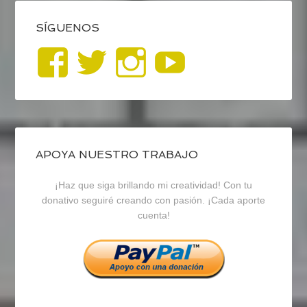
SÍGUENOS
Ver
Ver
Ver
YouTub
perfil
perfil
perfil
de
de
de
blogrecursosep
recursosep
recursosep
APOYA NUESTRO TRABAJO
¡Haz que siga brillando mi creatividad! Con tu
en
en
en
donativo seguiré creando con pasión. ¡Cada aporte
cuenta!
Facebook
Twitter
Instagram