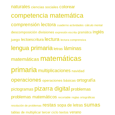
naturales
colorear
ciencias sociales
competencia matemática
comprensión lectora
cuaderno actividades
cálculo mental
inglés
descomposición
divisiones
gramática
expresión escrita
lectura
juego
lectoescritura
lectura comprensiva
lengua primaria
láminas
letras
matemáticas
matemáticas
primaria
multiplicaciones
navidad
operaciones
ortografía
operaciones básicas
pizarra digital
pictogramas
problemas
problemas matemáticos
recortable
reglas ortográficas
sumas
restas
sopa de letras
resolución de problemas
verano
tablas de multiplicar
tercer ciclo
textos