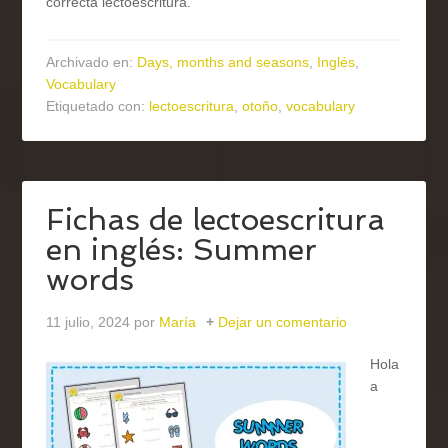
correcta lectoescritura.
Archivado en:
Days, months and seasons
,
Inglés
,
Vocabulary
Etiquetado con:
lectoescritura
,
otoño
,
vocabulary
Fichas de lectoescritura
en inglés: Summer
words
11 julio, 2024
por
María
Dejar un comentario
Hola
a