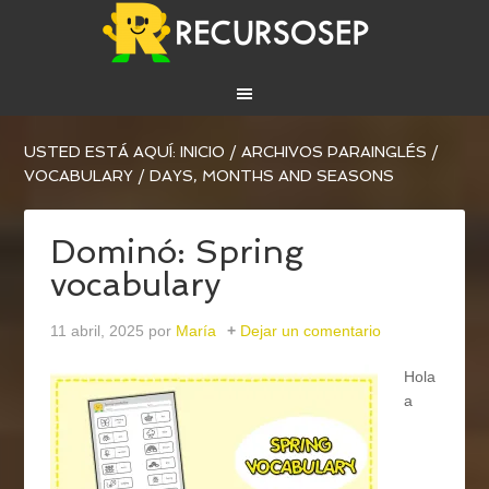
USTED ESTÁ AQUÍ:
INICIO
/
ARCHIVOS PARA
INGLÉS
/
VOCABULARY
/
DAYS, MONTHS AND SEASONS
Dominó: Spring
vocabulary
11 abril, 2025
por
María
Dejar un comentario
Hola
a