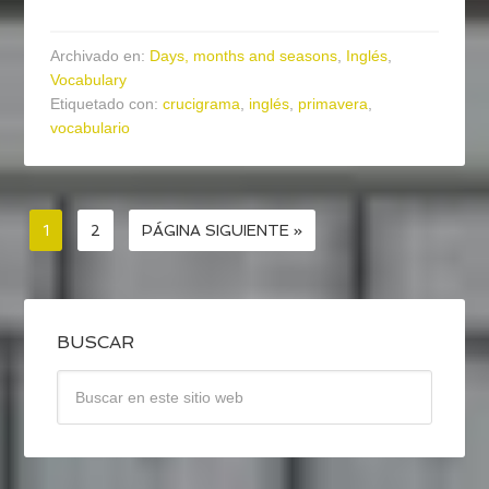
Archivado en:
Days, months and seasons
,
Inglés
,
Vocabulary
Etiquetado con:
crucigrama
,
inglés
,
primavera
,
vocabulario
1
2
PÁGINA SIGUIENTE »
BUSCAR