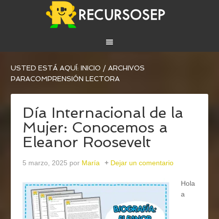
USTED ESTÁ AQUÍ:
INICIO
/
ARCHIVOS
PARACOMPRENSIÓN LECTORA
Día Internacional de la
Mujer: Conocemos a
Eleanor Roosevelt
5 marzo, 2025
por
María
Dejar un comentario
Hola
a