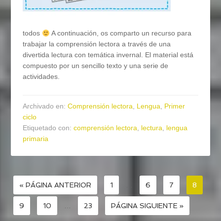
todos
A continuación, os comparto un recurso para
trabajar la comprensión lectora a través de una
divertida lectura con temática invernal. El material está
compuesto por un sencillo texto y una serie de
actividades.
Archivado en:
Comprensión lectora
,
Lengua
,
Primer
ciclo
Etiquetado con:
comprensión lectora
,
lectura
,
lengua
primaria
« PÁGINA ANTERIOR
1
…
6
7
8
9
10
…
23
PÁGINA SIGUIENTE »