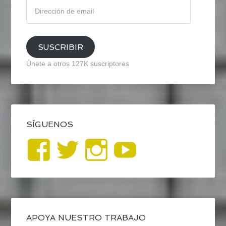
Dirección
de
email
SUSCRIBIR
Únete a otros 127K suscriptores
SÍGUENOS
Ver
Ver
Ver
YouTub
perfil
perfil
perfil
de
de
de
blogrecursosep
recursosep
recursosep
APOYA NUESTRO TRABAJO