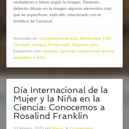
verdaderas o falsas según la imagen. Después,
deberán dibujar en la imagen algunos elementos más
que se especifican; todo ello, relacionado con la
temática de Carnaval.
Archivado en:
Comprensión lectora
,
Efemérides
,
FEB:
Carnaval
,
Lengua
,
Primer ciclo
,
Segundo ciclo
Etiquetado con:
analizar
,
carnaval
,
comprensión lectora
,
verdadero o falso
Día Internacional de la
Mujer y la Niña en la
Ciencia: Conocemos a
Rosalind Franklin
10 febrero, 2025
por
María
1 comentario