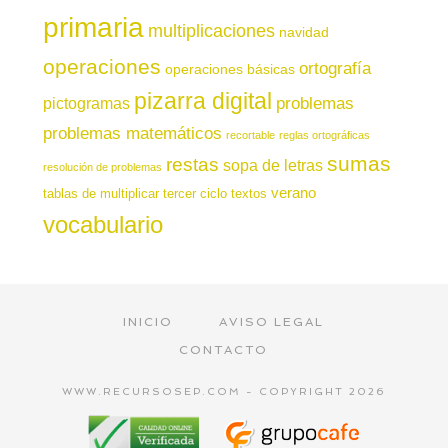
primaria
multiplicaciones
navidad
operaciones
ortografía
operaciones básicas
pizarra digital
pictogramas
problemas
problemas matemáticos
recortable
reglas ortográficas
sumas
restas
sopa de letras
resolución de problemas
verano
tablas de multiplicar
tercer ciclo
textos
vocabulario
INICIO
AVISO LEGAL
CONTACTO
WWW.RECURSOSEP.COM - COPYRIGHT 2026