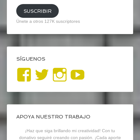
SUSCRIBIR
Únete a otros 127K suscriptores
SÍGUENOS
Ver
Ver
Ver
YouTub
perfil
perfil
perfil
de
de
de
blogrecursosep
recursosep
recursosep
APOYA NUESTRO TRABAJO
¡Haz que siga brillando mi creatividad! Con tu
en
en
en
donativo seguiré creando con pasión. ¡Cada aporte