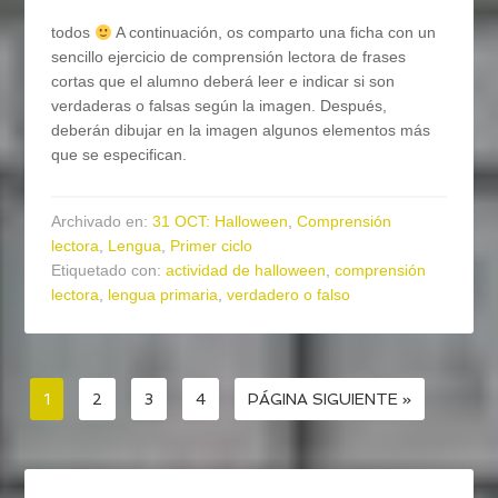
todos
A continuación, os comparto una ficha con un
sencillo ejercicio de comprensión lectora de frases
cortas que el alumno deberá leer e indicar si son
verdaderas o falsas según la imagen. Después,
deberán dibujar en la imagen algunos elementos más
que se especifican.
Archivado en:
31 OCT: Halloween
,
Comprensión
lectora
,
Lengua
,
Primer ciclo
Etiquetado con:
actividad de halloween
,
comprensión
lectora
,
lengua primaria
,
verdadero o falso
1
2
3
4
PÁGINA SIGUIENTE »