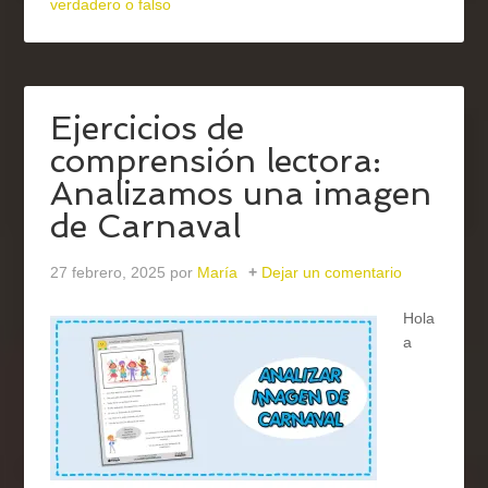
verdadero o falso
Ejercicios de
comprensión lectora:
Analizamos una imagen
de Carnaval
27 febrero, 2025
por
María
Dejar un comentario
Hola
a