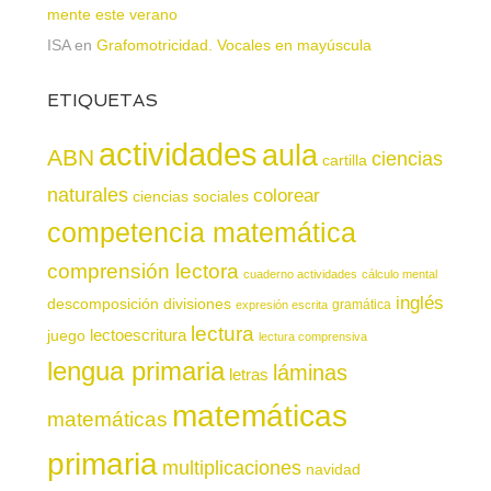
mente este verano
ISA
en
Grafomotricidad. Vocales en mayúscula
ETIQUETAS
actividades
aula
ABN
ciencias
cartilla
naturales
colorear
ciencias sociales
competencia matemática
comprensión lectora
cuaderno actividades
cálculo mental
inglés
descomposición
divisiones
gramática
expresión escrita
lectura
juego
lectoescritura
lectura comprensiva
lengua primaria
láminas
letras
matemáticas
matemáticas
primaria
multiplicaciones
navidad