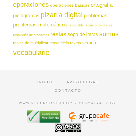
operaciones
ortografía
operaciones básicas
pizarra digital
pictogramas
problemas
problemas matemáticos
recortable
reglas ortográficas
sumas
restas
sopa de letras
resolución de problemas
verano
tablas de multiplicar
tercer ciclo
textos
vocabulario
INICIO
AVISO LEGAL
CONTACTO
WWW.RECURSOSEP.COM - COPYRIGHT 2026