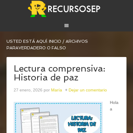
USTED ESTÁ AQUÍ:
INICIO
/
ARCHIVOS
PARAVERDADERO O FALSO
Lectura comprensiva:
Historia de paz
27 enero, 2026
por
María
Dejar un comentario
Hola
a