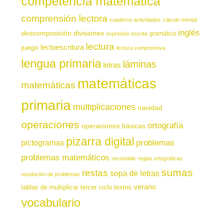
competencia matemática
comprensión lectora
cuaderno actividades
cálculo mental
inglés
descomposición
divisiones
gramática
expresión escrita
lectura
juego
lectoescritura
lectura comprensiva
lengua primaria
láminas
letras
matemáticas
matemáticas
primaria
multiplicaciones
navidad
operaciones
ortografía
operaciones básicas
pizarra digital
pictogramas
problemas
problemas matemáticos
recortable
reglas ortográficas
sumas
restas
sopa de letras
resolución de problemas
verano
tablas de multiplicar
tercer ciclo
textos
vocabulario