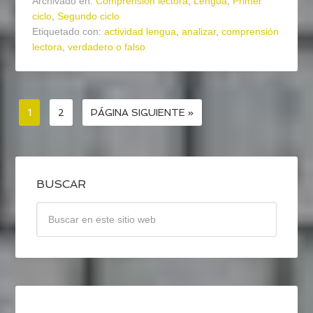
Archivado en:
Comprensión lectora
,
Lengua
,
Primer
ciclo
,
Segundo ciclo
Etiquetado con:
actividad lengua
,
analizar
,
comprensión
lectora
,
verdadero o falso
1
2
PÁGINA SIGUIENTE »
BUSCAR