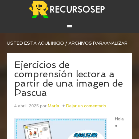
USTED ESTÁ AQUÍ:
INICIO
/
ARCHIVOS PARAANALIZAR
Ejercicios de
comprensión lectora a
partir de una imagen de
Pascua
4 abril, 2025
por
María
Dejar un comentario
Hola
a