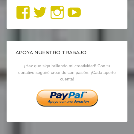
Ver
Ver
Ver
YouTub
perfil
perfil
perfil
de
de
de
blogrecursosep
recursosep
recursosep
APOYA NUESTRO TRABAJO
¡Haz que siga brillando mi creatividad! Con tu
en
en
en
donativo seguiré creando con pasión. ¡Cada aporte
cuenta!
Facebook
Twitter
Instagram