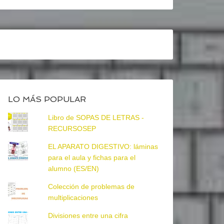
LO MÁS POPULAR
Libro de SOPAS DE LETRAS -
RECURSOSEP
EL APARATO DIGESTIVO: láminas
para el aula y fichas para el
alumno (ES/EN)
Colección de problemas de
multiplicaciones
Divisiones entre una cifra