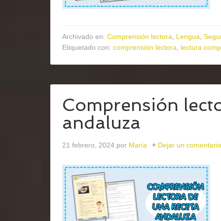
Archivado en:
Comprensión lectora
,
Lengua
,
Segun
Etiquetado con:
comprensión lectora
,
lectura comp
Comprensión lecto
andaluza
21 febrero, 2024
por
María
Dejar un comentari