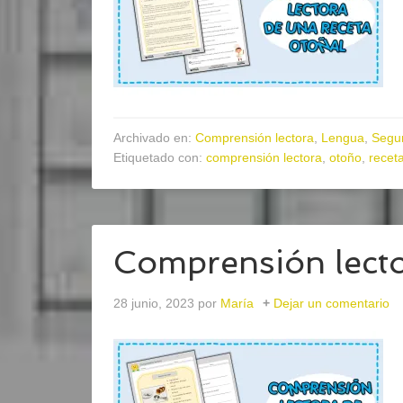
Archivado en:
Comprensión lectora
,
Lengua
,
Segun
Etiquetado con:
comprensión lectora
,
otoño
,
recet
Comprensión lecto
28 junio, 2023
por
María
Dejar un comentario