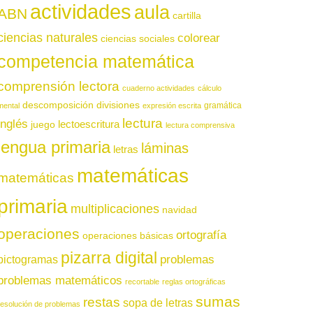
actividades
aula
ABN
cartilla
ciencias naturales
colorear
ciencias sociales
competencia matemática
comprensión lectora
cuaderno actividades
cálculo
descomposición
divisiones
gramática
mental
expresión escrita
lectura
inglés
juego
lectoescritura
lectura comprensiva
lengua primaria
láminas
letras
matemáticas
matemáticas
primaria
multiplicaciones
navidad
operaciones
ortografía
operaciones básicas
pizarra digital
pictogramas
problemas
problemas matemáticos
recortable
reglas ortográficas
sumas
restas
sopa de letras
resolución de problemas