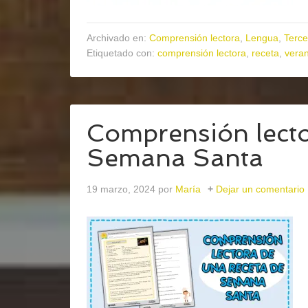
Archivado en:
Comprensión lectora
,
Lengua
,
Terce
Etiquetado con:
comprensión lectora
,
receta
,
vera
Comprensión lecto
Semana Santa
19 marzo, 2024
por
María
Dejar un comentario