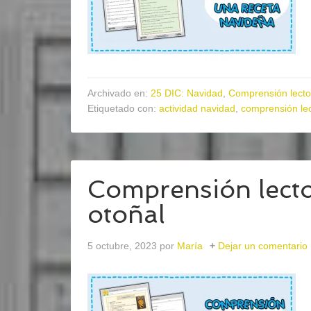
Archivado en:
25 DIC: Navidad
,
Comprensión lecto
Etiquetado con:
actividad navidad
,
comprensión le
Comprensión lecto
otoñal
5 octubre, 2023
por
María
Dejar un comentario