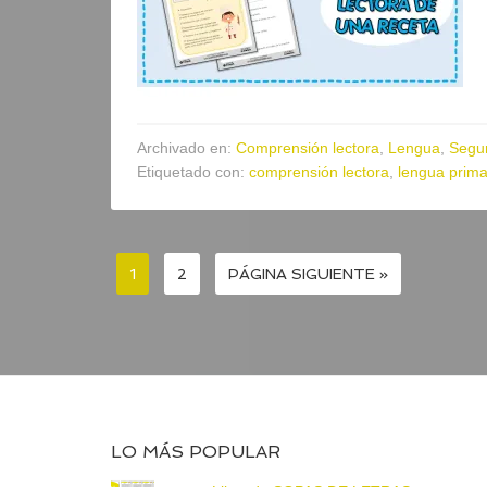
Archivado en:
Comprensión lectora
,
Lengua
,
Segun
Etiquetado con:
comprensión lectora
,
lengua prima
1
2
PÁGINA SIGUIENTE »
LO MÁS POPULAR