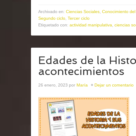
Archivado en:
Ciencias Sociales
,
Conocimiento del
Segundo ciclo
,
Tercer ciclo
Etiquetado con:
actividad manipulativa
,
ciencias so
Edades de la Histo
acontecimientos
26 enero, 2023
por
María
Dejar un comentario