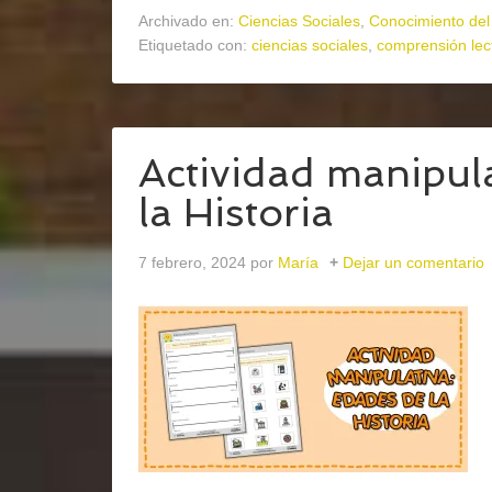
Archivado en:
Ciencias Sociales
,
Conocimiento del
Etiquetado con:
ciencias sociales
,
comprensión lec
Actividad manipul
la Historia
7 febrero, 2024
por
María
Dejar un comentario