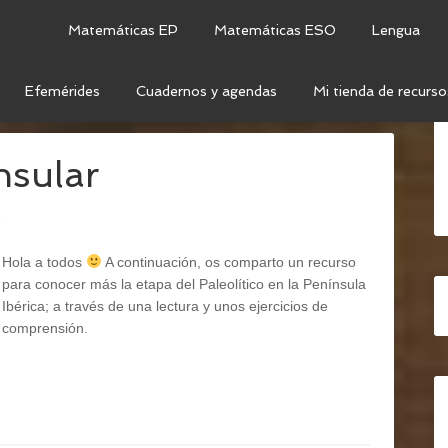
Matemáticas EP
Matemáticas ESO
Lengua
Efemérides
Cuadernos y agendas
Mi tienda de recurso
ES DE LA HISTORIA
nsular
o
Hola a todos
A continuación, os comparto un recurso
para conocer más la etapa del Paleolítico en la Península
Ibérica; a través de una lectura y unos ejercicios de
comprensión.