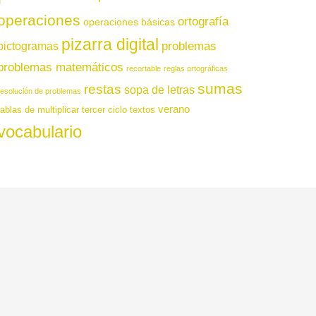
operaciones
ortografía
operaciones básicas
pizarra digital
pictogramas
problemas
problemas matemáticos
recortable
reglas ortográficas
sumas
restas
sopa de letras
resolución de problemas
verano
tablas de multiplicar
tercer ciclo
textos
vocabulario