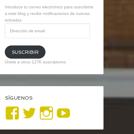
Introduce tu correo electrónico para suscribirte
a este blog y recibir notificaciones de nuevas
entradas.
Dirección
de
email
SUSCRIBIR
Únete a otros 127K suscriptores
SÍGUENOS
Ver
Ver
Ver
YouTube
perfil
perfil
perfil