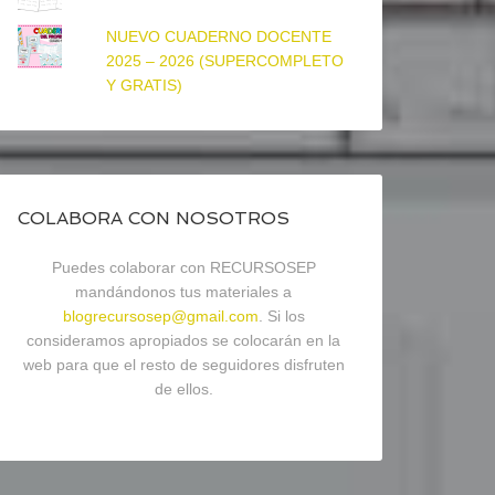
NUEVO CUADERNO DOCENTE
2025 – 2026 (SUPERCOMPLETO
Y GRATIS)
COLABORA CON NOSOTROS
Puedes colaborar con RECURSOSEP
mandándonos tus materiales a
blogrecursosep@gmail.com
. Si los
consideramos apropiados se colocarán en la
web para que el resto de seguidores disfruten
de ellos.