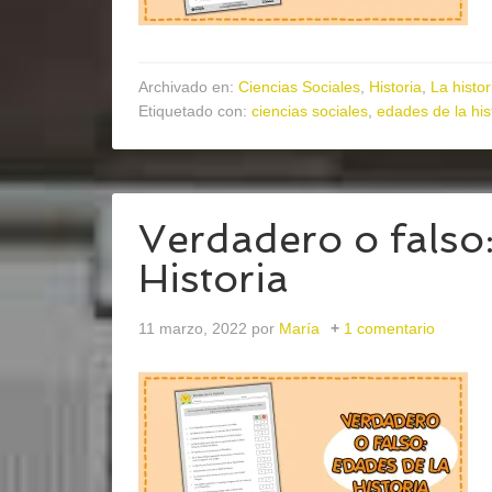
Archivado en:
Ciencias Sociales
,
Historia
,
La histo
Etiquetado con:
ciencias sociales
,
edades de la his
Verdadero o falso:
Historia
11 marzo, 2022
por
María
1 comentario