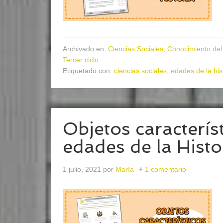
Archivado en:
Ciencias Sociales
,
Conocimiento del
Tercer ciclo
Etiquetado con:
ciencias sociales
,
edades de la his
Objetos característ
edades de la Histo
1 julio, 2021
por
María
1 comentario