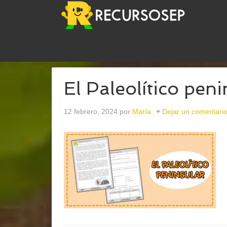
USTED ESTÁ AQUÍ:
INICIO
/
ARCHIVOS PARAEDAD
El Paleolítico peni
12 febrero, 2024
por
María
Dejar un comentari