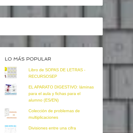
LO MÁS POPULAR
Libro de SOPAS DE LETRAS -
RECURSOSEP
EL APARATO DIGESTIVO: láminas
para el aula y fichas para el
alumno (ES/EN)
Colección de problemas de
multiplicaciones
Divisiones entre una cifra