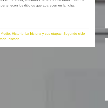
ellos. Para ello, el alumno deberá a qué edad cree que
pertenecen los dibujos que aparecen en la ficha.
 Medio
,
Historia
,
La historia y sus etapas
,
Segundo ciclo
toria
,
historia