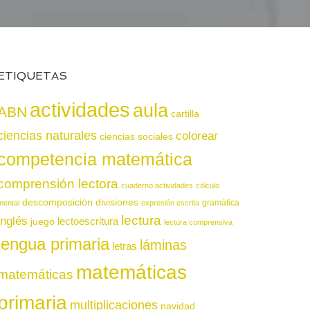
ETIQUETAS
actividades
aula
ABN
cartilla
ciencias naturales
colorear
ciencias sociales
competencia matemática
comprensión lectora
cuaderno actividades
cálculo
descomposición
divisiones
gramática
mental
expresión escrita
lectura
inglés
juego
lectoescritura
lectura comprensiva
lengua primaria
láminas
letras
matemáticas
matemáticas
primaria
multiplicaciones
navidad