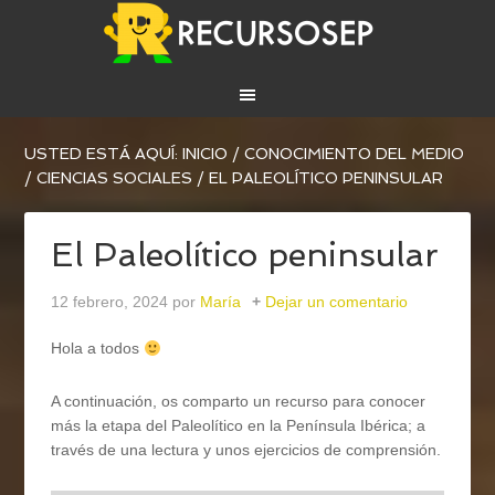
USTED ESTÁ AQUÍ:
INICIO
/
CONOCIMIENTO DEL MEDIO
/
CIENCIAS SOCIALES
/
EL PALEOLÍTICO PENINSULAR
El Paleolítico peninsular
12 febrero, 2024
por
María
Dejar un comentario
Hola a todos
A continuación, os comparto un recurso para conocer
más la etapa del Paleolítico en la Península Ibérica; a
través de una lectura y unos ejercicios de comprensión.