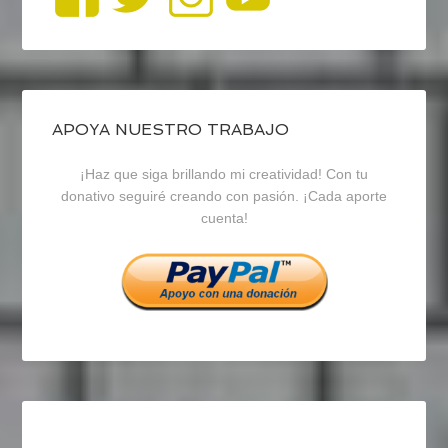
perfil
perfil
perfil
de
de
de
blogrecursosep
recursosep
recursosep
APOYA NUESTRO TRABAJO
¡Haz que siga brillando mi creatividad! Con tu
en
en
en
donativo seguiré creando con pasión. ¡Cada aporte
cuenta!
Facebook
Twitter
Instagram