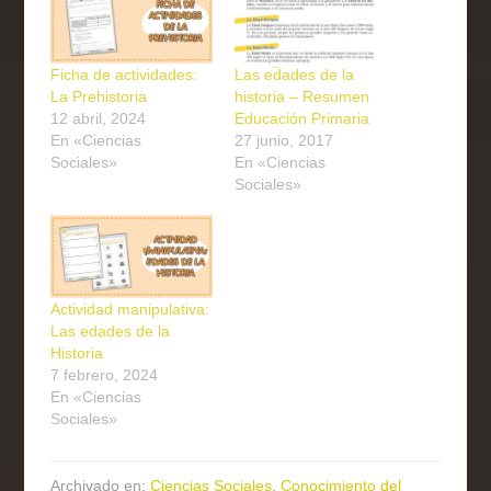
Ficha de actividades:
Las edades de la
La Prehistoria
historia – Resumen
12 abril, 2024
Educación Primaria
En «Ciencias
27 junio, 2017
Sociales»
En «Ciencias
Sociales»
Actividad manipulativa:
Las edades de la
Historia
7 febrero, 2024
En «Ciencias
Sociales»
Archivado en:
Ciencias Sociales
,
Conocimiento del