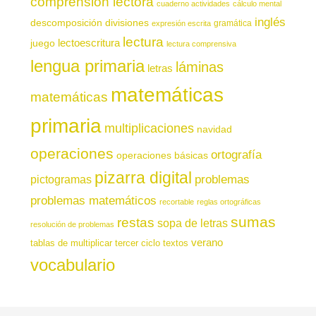
comprensión lectora
cuaderno actividades
cálculo mental
inglés
descomposición
divisiones
gramática
expresión escrita
lectura
juego
lectoescritura
lectura comprensiva
lengua primaria
láminas
letras
matemáticas
matemáticas
primaria
multiplicaciones
navidad
operaciones
ortografía
operaciones básicas
pizarra digital
pictogramas
problemas
problemas matemáticos
recortable
reglas ortográficas
sumas
restas
sopa de letras
resolución de problemas
verano
tablas de multiplicar
tercer ciclo
textos
vocabulario