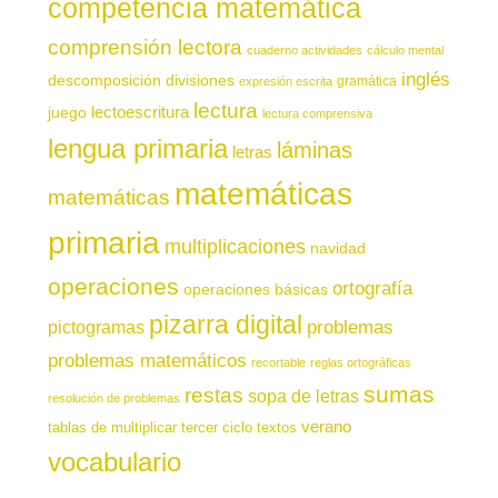
competencia matemática
comprensión lectora
cuaderno actividades
cálculo mental
inglés
descomposición
divisiones
gramática
expresión escrita
lectura
juego
lectoescritura
lectura comprensiva
lengua primaria
láminas
letras
matemáticas
matemáticas
primaria
multiplicaciones
navidad
operaciones
ortografía
operaciones básicas
pizarra digital
pictogramas
problemas
problemas matemáticos
recortable
reglas ortográficas
sumas
restas
sopa de letras
resolución de problemas
verano
tablas de multiplicar
tercer ciclo
textos
vocabulario