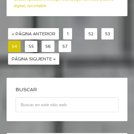
digital
,
recortable
« PÁGINA ANTERIOR
1
…
52
53
54
55
56
57
PÁGINA SIGUIENTE »
BUSCAR