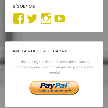
SÍGUENOS
Ver
Ver
Ver
YouTub
perfil
perfil
perfil
de
de
de
blogrecursosep
recursosep
recursosep
APOYA NUESTRO TRABAJO
¡Haz que siga brillando mi creatividad! Con tu
en
en
en
donativo seguiré creando con pasión. ¡Cada aporte
cuenta!
Facebook
Twitter
Instagram