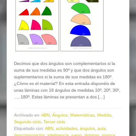
Decimos que dos ángulos son complementarios si la
suma de sus medidas es 90º y que dos ángulos son
suplementarios si la suma de sus medidas es 180º.
¿Cómo es el material? En esta entrada disponéis de
unas láminas con 18 ángulos de medidas 10º, 20º, 30º,
…, 180º. Estas láminas se presentan a dos […]
Archivado en:
ABN
,
Ángulos
,
Matemáticas
,
Medida
,
Segundo ciclo
,
Tercer ciclo
Etiquetado con:
ABN
,
actividades
,
ángulos
,
aula
,
descomposición
,
inteligencia
,
juego
,
láminas
,
pizarra