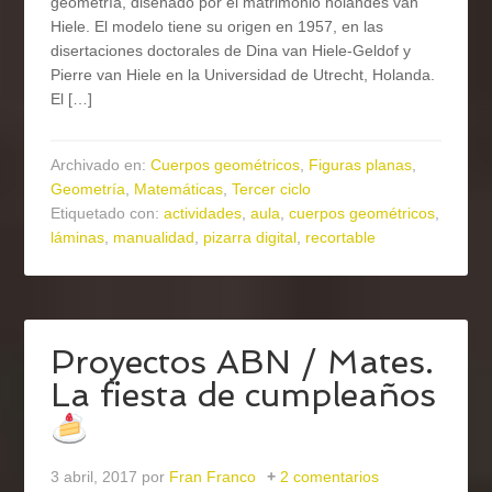
geometría, diseñado por el matrimonio holandés van
Hiele. El modelo tiene su origen en 1957, en las
disertaciones doctorales de Dina van Hiele-Geldof y
Pierre van Hiele en la Universidad de Utrecht, Holanda.
El […]
Archivado en:
Cuerpos geométricos
,
Figuras planas
,
Geometría
,
Matemáticas
,
Tercer ciclo
Etiquetado con:
actividades
,
aula
,
cuerpos geométricos
,
láminas
,
manualidad
,
pizarra digital
,
recortable
Proyectos ABN / Mates.
La fiesta de cumpleaños
3 abril, 2017
por
Fran Franco
2 comentarios