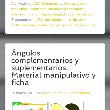
Archivado en:
ABN
,
Matemáticas
,
Operaciones y
problemas
,
Problemas con números decimales
,
Resolución de problemas
,
Segundo ciclo
,
Tercer ciclo
Etiquetado con:
ABN
,
actividades
,
aula
,
divisiones
,
multiplicaciones
,
problemas
,
proyectos
,
restas
,
sumas
Ángulos
complementarios y
suplementarios.
Material manipulativo y
ficha
28 marzo, 2017
por
Fran Franco
2 comentarios