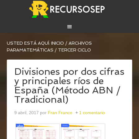
USTED ESTÁ AQUÍ:
INICIO
/
ARCHIVOS
PARA
MATEMÁTICAS
/
TERCER CICLO
Divisiones por dos cifras
y principales ríos de
España (Método ABN /
Tradicional)
9 abril, 2017
por
Fran Franco
1 comentario