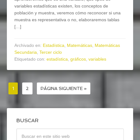
variables estadísticas existen, los conceptos de
población y muestra, veremos cómo reconocer si una
muestra es representativa o no, elaboraremos tablas
[…]
Archivado en:
Estadística
,
Matemáticas
,
Matemáticas
Secundaria
,
Tercer ciclo
Etiquetado con:
estadística
,
gráficos
,
variables
1
2
PÁGINA SIGUIENTE »
BUSCAR