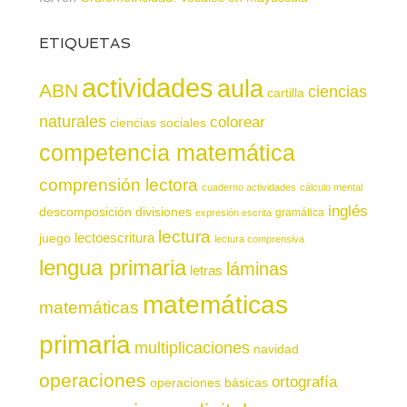
ETIQUETAS
actividades
aula
ABN
ciencias
cartilla
naturales
colorear
ciencias sociales
competencia matemática
comprensión lectora
cuaderno actividades
cálculo mental
inglés
descomposición
divisiones
gramática
expresión escrita
lectura
juego
lectoescritura
lectura comprensiva
lengua primaria
láminas
letras
matemáticas
matemáticas
primaria
multiplicaciones
navidad
operaciones
ortografía
operaciones básicas