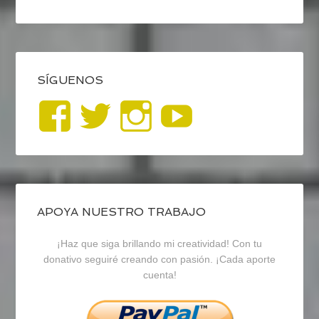
SÍGUENOS
Ver
Ver
Ver
YouTub
perfil
perfil
perfil
de
de
de
blogrecursosep
recursosep
recursosep
APOYA NUESTRO TRABAJO
¡Haz que siga brillando mi creatividad! Con tu
en
en
en
donativo seguiré creando con pasión. ¡Cada aporte
cuenta!
Facebook
Twitter
Instagram