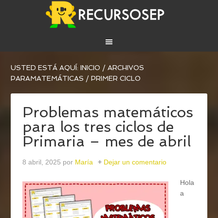
USTED ESTÁ AQUÍ:
INICIO
/
ARCHIVOS
PARA
MATEMÁTICAS
/
PRIMER CICLO
Problemas matemáticos
para los tres ciclos de
Primaria – mes de abril
8 abril, 2025
por
María
Dejar un comentario
Hola
a