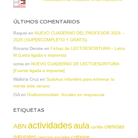
ÚLTIMOS COMENTARIOS
Raquel
en
NUEVO CUADERNO DEL PROFESOR 2024 –
2025 (SUPERCOMPLETO Y GRATIS)
Roxana Denise
en
Fichas de LECTOESCRITURA – Letra
M (Letra ligada e imprenta)
sonia
en
NUEVO CUADERNO DE LECTOESCRITURA
[Fuente ligada e imprenta]
Walkiria Cruz
en
Sudokus infantiles para entrenar la
mente este verano
ISA
en
Grafomotricidad. Vocales en mayúscula
ETIQUETAS
actividades
aula
ABN
ciencias
cartilla
naturales
colorear
ciencias sociales