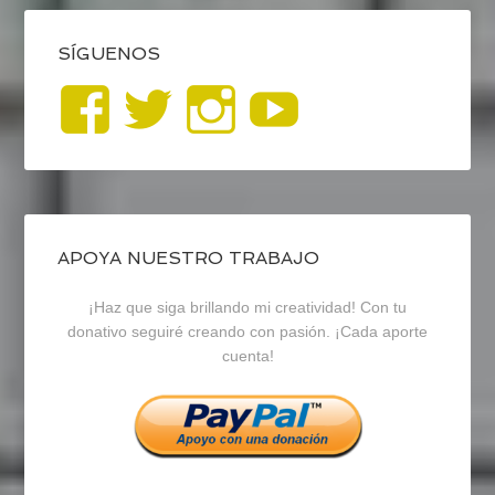
SÍGUENOS
Ver
Ver
Ver
YouTub
perfil
perfil
perfil
de
de
de
blogrecursosep
recursosep
recursosep
APOYA NUESTRO TRABAJO
¡Haz que siga brillando mi creatividad! Con tu
en
en
en
donativo seguiré creando con pasión. ¡Cada aporte
cuenta!
Facebook
Twitter
Instagram