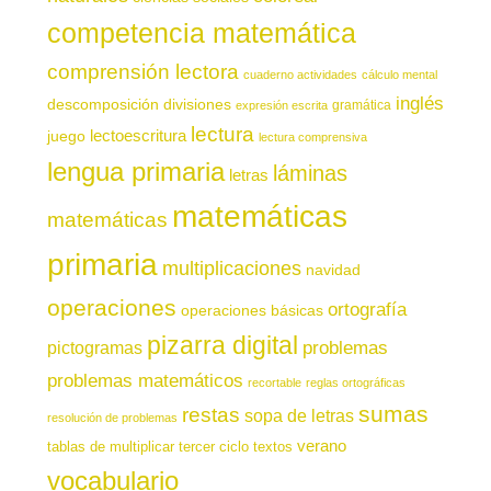
competencia matemática
comprensión lectora
cuaderno actividades
cálculo mental
inglés
descomposición
divisiones
gramática
expresión escrita
lectura
juego
lectoescritura
lectura comprensiva
lengua primaria
láminas
letras
matemáticas
matemáticas
primaria
multiplicaciones
navidad
operaciones
ortografía
operaciones básicas
pizarra digital
pictogramas
problemas
problemas matemáticos
recortable
reglas ortográficas
sumas
restas
sopa de letras
resolución de problemas
verano
tablas de multiplicar
tercer ciclo
textos
vocabulario