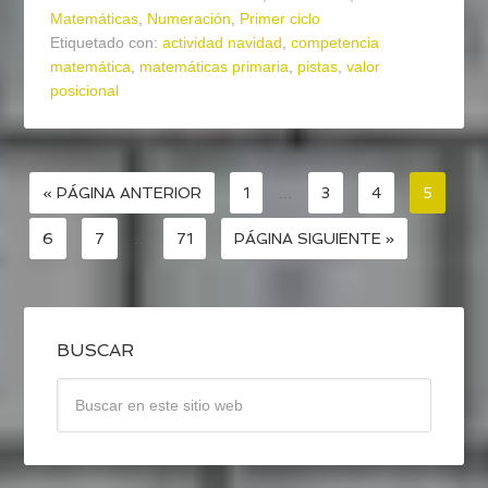
Matemáticas
,
Numeración
,
Primer ciclo
Etiquetado con:
actividad navidad
,
competencia
matemática
,
matemáticas primaria
,
pistas
,
valor
posicional
« PÁGINA ANTERIOR
1
…
3
4
5
6
7
…
71
PÁGINA SIGUIENTE »
BUSCAR