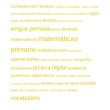
comprensión lectora
cuaderno actividades
cálculo mental
inglés
descomposición
divisiones
gramática
expresión escrita
lectura
juego
lectoescritura
lectura comprensiva
lengua primaria
láminas
letras
matemáticas
matemáticas
primaria
multiplicaciones
navidad
operaciones
ortografía
operaciones básicas
pizarra digital
pictogramas
problemas
problemas matemáticos
recortable
reglas ortográficas
sumas
restas
sopa de letras
resolución de problemas
verano
tablas de multiplicar
tercer ciclo
textos
vocabulario