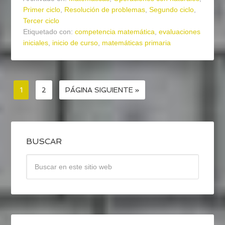
Primer ciclo
,
Resolución de problemas
,
Segundo ciclo
,
Tercer ciclo
Etiquetado con:
competencia matemática
,
evaluaciones
iniciales
,
inicio de curso
,
matemáticas primaria
1
2
PÁGINA SIGUIENTE »
BUSCAR