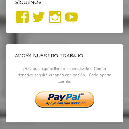
SÍGUENOS
Ver
Ver
Ver
YouTub
perfil
perfil
perfil
de
de
de
blogrecursosep
recursosep
recursosep
APOYA NUESTRO TRABAJO
¡Haz que siga brillando mi creatividad! Con tu
en
en
en
donativo seguiré creando con pasión. ¡Cada aporte
cuenta!
Facebook
Twitter
Instagram