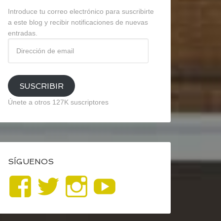
Introduce tu correo electrónico para suscribirte
a este blog y recibir notificaciones de nuevas
entradas.
Dirección
de
email
SUSCRIBIR
Únete a otros 127K suscriptores
SÍGUENOS
Ver
Ver
Ver
YouTube
perfil
perfil
perfil