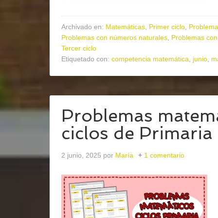
Archivado en:
Matemáticas
,
Primer ciclo
,
Problema
Problemas con números naturales
,
Problemas con
Tercer ciclo
Etiquetado con:
competencia matemática
,
junio
,
ma
Problemas matemát
ciclos de Primaria
2 junio, 2025
por
María
1 comentario