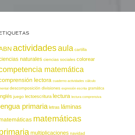
ETIQUETAS
actividades
aula
ABN
cartilla
ciencias naturales
colorear
ciencias sociales
competencia matemática
comprensión lectora
cuaderno actividades
cálculo
descomposición
divisiones
gramática
mental
expresión escrita
lectura
inglés
juego
lectoescritura
lectura comprensiva
lengua primaria
láminas
letras
matemáticas
matemáticas
primaria
multiplicaciones
navidad