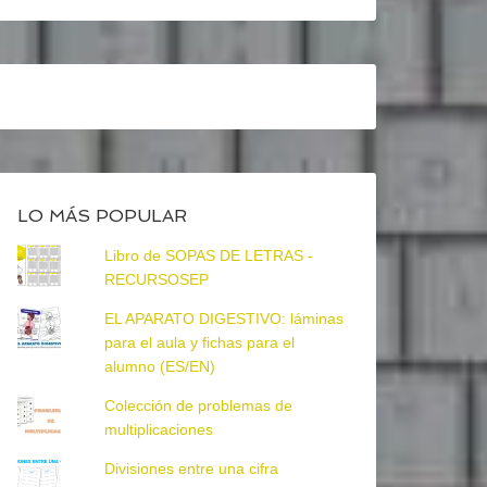
LO MÁS POPULAR
Libro de SOPAS DE LETRAS -
RECURSOSEP
EL APARATO DIGESTIVO: láminas
para el aula y fichas para el
alumno (ES/EN)
Colección de problemas de
multiplicaciones
Divisiones entre una cifra