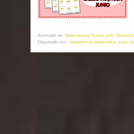
Archivado en:
Matemáticas
,
Primer ciclo
,
Resoluci
Etiquetado con:
competencia matemática
,
junio
,
ma