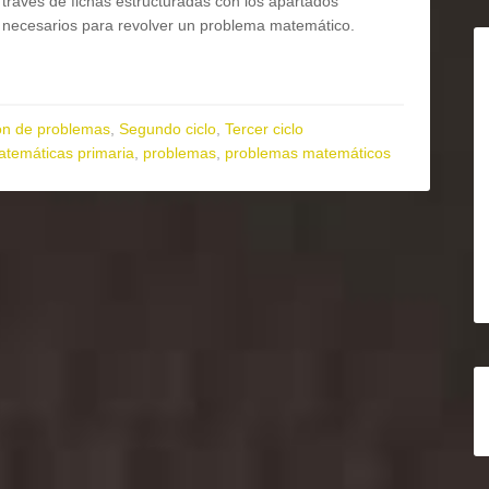
través de fichas estructuradas con los apartados
necesarios para revolver un problema matemático.
ón de problemas
,
Segundo ciclo
,
Tercer ciclo
temáticas primaria
,
problemas
,
problemas matemáticos