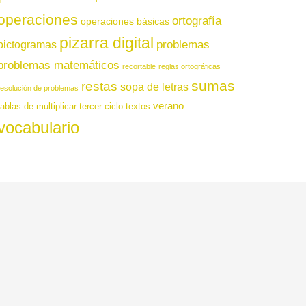
operaciones
ortografía
operaciones básicas
pizarra digital
pictogramas
problemas
problemas matemáticos
recortable
reglas ortográficas
sumas
restas
sopa de letras
resolución de problemas
verano
tablas de multiplicar
tercer ciclo
textos
vocabulario