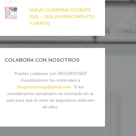
NUEVO CUADERNO DOCENTE
2025 – 2026 (SUPERCOMPLETO
Y GRATIS)
COLABORA CON NOSOTROS
Puedes colaborar con RECURSOSEP
mandándonos tus materiales a
blogrecursosep@gmail.com
. Si los
consideramos apropiados se colocarán en la
web para que el resto de seguidores disfruten
de ellos.