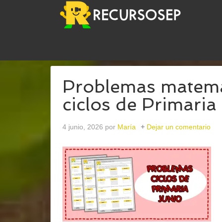
USTED ESTÁ AQUÍ:
INICIO
/
ARCHIVOS PARAJUN
Problemas matemát
ciclos de Primari
4 junio, 2026
por
María
Dejar un comentario