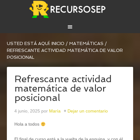
USTED ESTÁ AQUÍ:
INICIO
/
MATEMÁTICAS
/
REFRESCANTE ACTIVIDAD MATEMÁTICA DE VALOR
POSICIONAL
Refrescante actividad
matemática de valor
posicional
4 junio, 2025
por
María
Dejar un comentario
Hola a todos
El final de curso está a la vuelta de la esquina, y con él