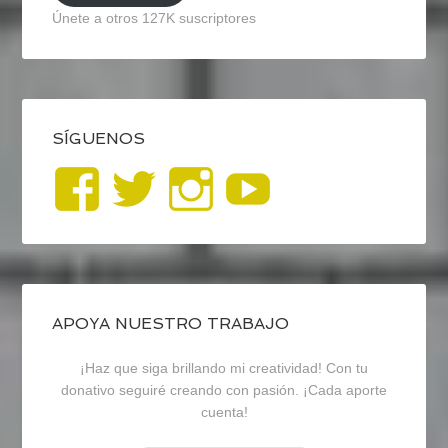
Únete a otros 127K suscriptores
SÍGUENOS
Ver
Ver
Ver
YouTub
perfil
perfil
perfil
de
de
de
blogrecursosep
recursosep
recursosep
APOYA NUESTRO TRABAJO
¡Haz que siga brillando mi creatividad! Con tu
en
en
en
donativo seguiré creando con pasión. ¡Cada aporte
cuenta!
Facebook
Twitter
Instagram