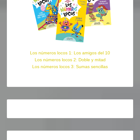
Los números locos 1: Los amigos del 10
Los números locos 2: Doble y mitad
Los números locos 3: Sumas sencillas