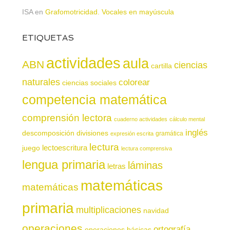
ISA
en
Grafomotricidad. Vocales en mayúscula
ETIQUETAS
actividades
aula
ABN
ciencias
cartilla
naturales
colorear
ciencias sociales
competencia matemática
comprensión lectora
cuaderno actividades
cálculo mental
inglés
descomposición
divisiones
gramática
expresión escrita
lectura
juego
lectoescritura
lectura comprensiva
lengua primaria
láminas
letras
matemáticas
matemáticas
primaria
multiplicaciones
navidad
operaciones
ortografía
operaciones básicas