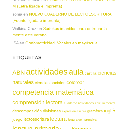
M (Letra ligada e imprenta)
sonia
en
NUEVO CUADERNO DE LECTOESCRITURA
[Fuente ligada e imprenta]
Walkiria Cruz
en
Sudokus infantiles para entrenar la
mente este verano
ISA
en
Grafomotricidad. Vocales en mayúscula
ETIQUETAS
actividades
aula
ABN
ciencias
cartilla
naturales
colorear
ciencias sociales
competencia matemática
comprensión lectora
cuaderno actividades
cálculo mental
inglés
descomposición
divisiones
gramática
expresión escrita
lectura
juego
lectoescritura
lectura comprensiva
lengua primaria