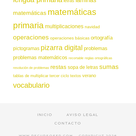
láminas
letras
matemáticas
matemáticas
primaria
multiplicaciones
navidad
operaciones
ortografía
operaciones básicas
pizarra digital
pictogramas
problemas
problemas matemáticos
recortable
reglas ortográficas
sumas
restas
sopa de letras
resolución de problemas
verano
tablas de multiplicar
tercer ciclo
textos
vocabulario
INICIO
AVISO LEGAL
CONTACTO
WWW.RECURSOSEP.COM - COPYRIGHT 2026