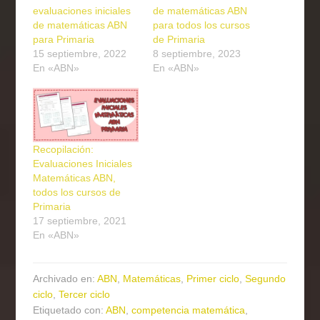
evaluaciones iniciales
de matemáticas ABN
de matemáticas ABN
para todos los cursos
para Primaria
de Primaria
15 septiembre, 2022
8 septiembre, 2023
En «ABN»
En «ABN»
Recopilación:
Evaluaciones Iniciales
Matemáticas ABN,
todos los cursos de
Primaria
17 septiembre, 2021
En «ABN»
Archivado en:
ABN
,
Matemáticas
,
Primer ciclo
,
Segundo
ciclo
,
Tercer ciclo
Etiquetado con:
ABN
,
competencia matemática
,