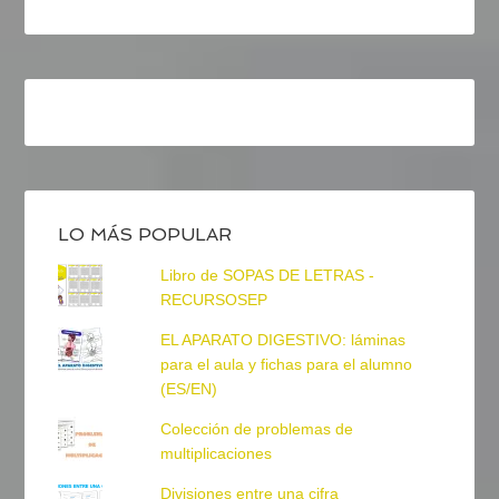
LO MÁS POPULAR
Libro de SOPAS DE LETRAS -
RECURSOSEP
EL APARATO DIGESTIVO: láminas
para el aula y fichas para el alumno
(ES/EN)
Colección de problemas de
multiplicaciones
Divisiones entre una cifra