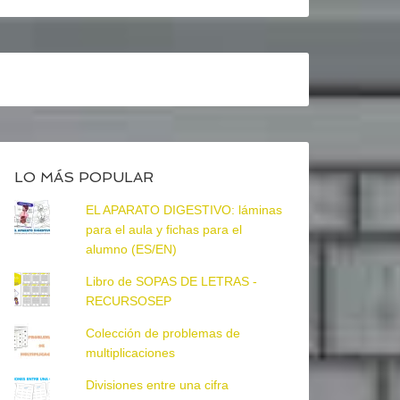
LO MÁS POPULAR
EL APARATO DIGESTIVO: láminas
para el aula y fichas para el
alumno (ES/EN)
Libro de SOPAS DE LETRAS -
RECURSOSEP
Colección de problemas de
multiplicaciones
Divisiones entre una cifra