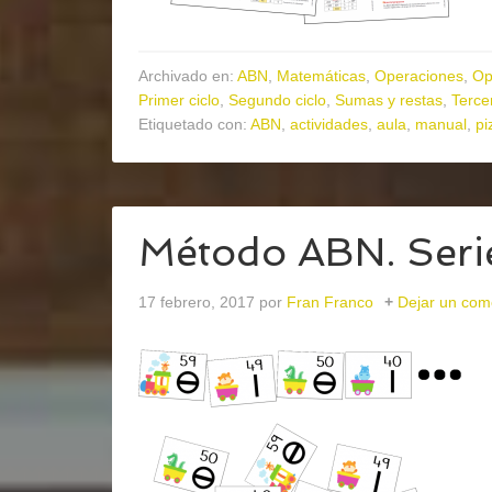
Archivado en:
ABN
,
Matemáticas
,
Operaciones
,
Op
Primer ciclo
,
Segundo ciclo
,
Sumas y restas
,
Tercer
Etiquetado con:
ABN
,
actividades
,
aula
,
manual
,
pi
Método ABN. Serie
17 febrero, 2017
por
Fran Franco
Dejar un com