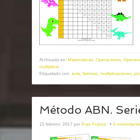
Archivado en:
Matemáticas
,
Operaciones
,
Operaci
multiplicar
Etiquetado con:
aula
,
láminas
,
multiplicaciones
,
piz
Método ABN. Seri
15 febrero, 2017
por
Fran Franco
5 comentario