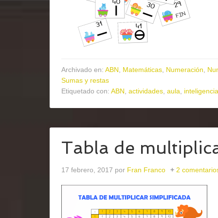
Archivado en:
ABN
,
Matemáticas
,
Numeración
,
Nu
Sumas y restas
Etiquetado con:
ABN
,
actividades
,
aula
,
inteligenci
Tabla de multiplic
17 febrero, 2017
por
Fran Franco
2 comentario