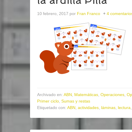
la ardilla Pilla
10 febrero, 2017
por
Fran Franco
4 comentario
Archivado en:
ABN
,
Matemáticas
,
Operaciones
,
Op
Primer ciclo
,
Sumas y restas
Etiquetado con:
ABN
,
actividades
,
láminas
,
lectura