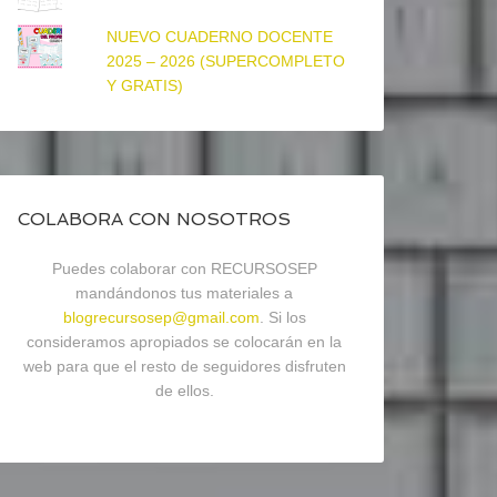
NUEVO CUADERNO DOCENTE
2025 – 2026 (SUPERCOMPLETO
Y GRATIS)
COLABORA CON NOSOTROS
Puedes colaborar con RECURSOSEP
mandándonos tus materiales a
blogrecursosep@gmail.com
. Si los
consideramos apropiados se colocarán en la
web para que el resto de seguidores disfruten
de ellos.