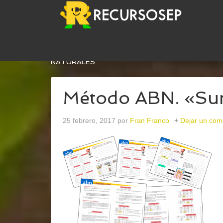
USTED ESTÁ AQUÍ:
INICIO
/
ARCHIVOS PARA
MA
NATURALES
Método ABN. «Sum
25 febrero, 2017
por
Fran Franco
Dejar un com