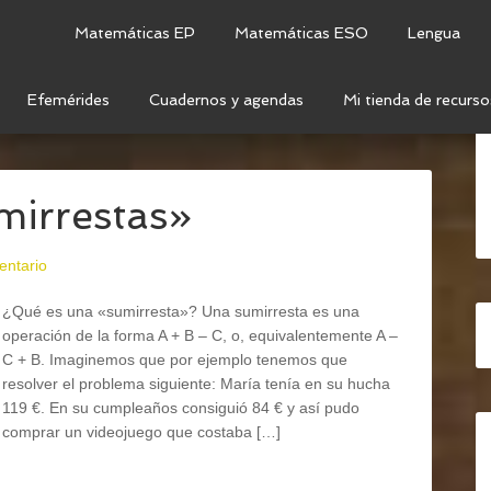
Matemáticas EP
Matemáticas ESO
Lengua
Efemérides
Cuadernos y agendas
Mi tienda de recurso
TEMÁTICAS
/
OPERACIONES
/
OPERACIONES CON
irrestas»
entario
¿Qué es una «sumirresta»? Una sumirresta es una
operación de la forma A + B – C, o, equivalentemente A –
C + B. Imaginemos que por ejemplo tenemos que
resolver el problema siguiente: María tenía en su hucha
119 €. En su cumpleaños consiguió 84 € y así pudo
comprar un videojuego que costaba […]