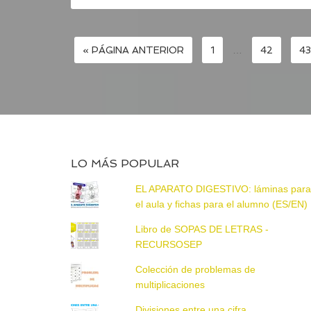
« PÁGINA ANTERIOR
1
…
42
43
LO MÁS POPULAR
EL APARATO DIGESTIVO: láminas par
el aula y fichas para el alumno (ES/EN)
Libro de SOPAS DE LETRAS -
RECURSOSEP
Colección de problemas de
multiplicaciones
Divisiones entre una cifra