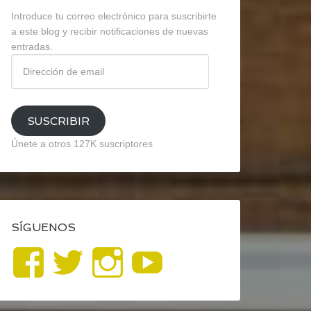
Introduce tu correo electrónico para suscribirte
a este blog y recibir notificaciones de nuevas
entradas.
Dirección
de
email
SUSCRIBIR
Únete a otros 127K suscriptores
SÍGUENOS
Ver
Ver
Ver
YouTube
perfil
perfil
perfil