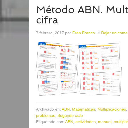
Método ABN. Multi
cifra
7 febrero, 2017
por
Fran Franco
Dejar un come
Archivado en:
ABN
,
Matemáticas
,
Multiplicaciones
problemas
,
Segundo ciclo
Etiquetado con:
ABN
,
actividades
,
manual
,
multipli