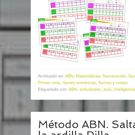
Archivado en:
ABN
,
Matemáticas
,
Numeración
,
Nu
Primer ciclo
,
Series numéricas
,
Sumas y restas
Etiquetado con:
ABN
,
actividades
,
aula
,
inteligenci
Método ABN. Sal