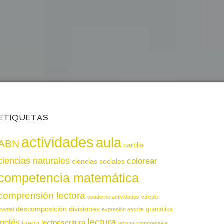
ETIQUETAS
actividades
aula
ABN
cartilla
ciencias naturales
colorear
ciencias sociales
competencia matemática
comprensión lectora
cuaderno actividades
cálculo
descomposición
divisiones
gramática
mental
expresión escrita
lectura
inglés
juego
lectoescritura
lectura comprensiva