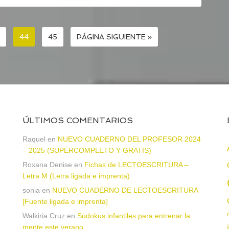
44
45
PÁGINA SIGUIENTE »
ÚLTIMOS COMENTARIOS
a
Raquel
en
NUEVO CUADERNO DEL PROFESOR 2024
– 2025 (SUPERCOMPLETO Y GRATIS)
Roxana Denise
en
Fichas de LECTOESCRITURA –
Letra M (Letra ligada e imprenta)
sonia
en
NUEVO CUADERNO DE LECTOESCRITURA
[Fuente ligada e imprenta]
Walkiria Cruz
en
Sudokus infantiles para entrenar la
mente este verano