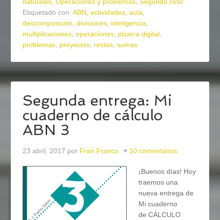
naturales
,
Operaciones y problemas
,
Segundo ciclo
Etiquetado con:
ABN
,
actividades
,
aula
,
descomposición
,
divisiones
,
inteligencia
,
multiplicaciones
,
operaciones
,
pizarra digital
,
problemas
,
proyectos
,
restas
,
sumas
Segunda entrega: Mi
cuaderno de cálculo
ABN 3
23 abril, 2017
por
Fran Franco
10 comentarios
¡Buenos días! Hoy
traemos una
nueva entrega de
Mi cuaderno
de CÁLCULO