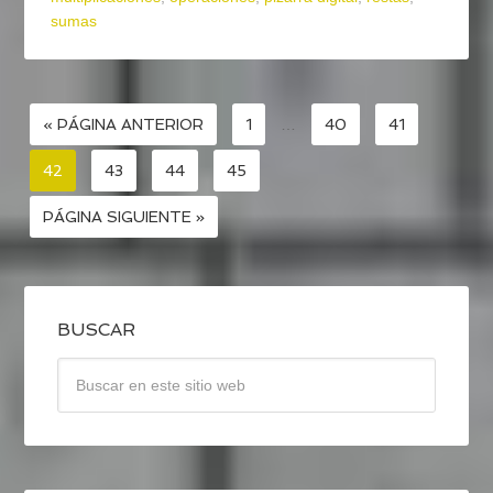
sumas
« PÁGINA ANTERIOR
1
…
40
41
42
43
44
45
PÁGINA SIGUIENTE »
BUSCAR