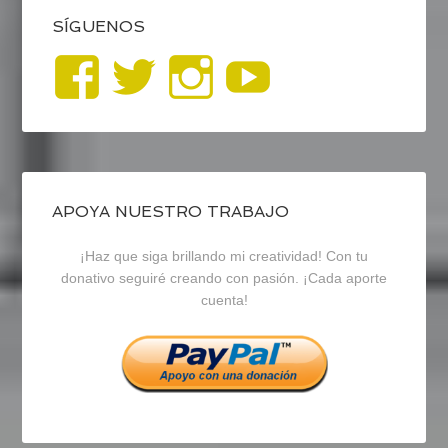
SÍGUENOS
Ver
Ver
Ver
YouTub
perfil
perfil
perfil
de
de
de
blogrecursosep
recursosep
recursosep
APOYA NUESTRO TRABAJO
¡Haz que siga brillando mi creatividad! Con tu
en
en
en
donativo seguiré creando con pasión. ¡Cada aporte
cuenta!
Facebook
Twitter
Instagram