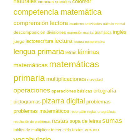
naturales
colorear
ciencias sociales
competencia matemática
comprensión lectora
cuaderno actividades
cálculo mental
inglés
descomposición
divisiones
gramática
expresión escrita
lectura
juego
lectoescritura
lectura comprensiva
lengua primaria
láminas
letras
matemáticas
matemáticas
primaria
multiplicaciones
navidad
operaciones
ortografía
operaciones básicas
pizarra digital
pictogramas
problemas
problemas matemáticos
recortable
reglas ortográficas
sumas
restas
sopa de letras
resolución de problemas
verano
tablas de multiplicar
tercer ciclo
textos
vocabulario