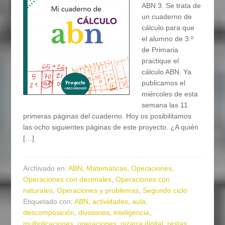
ABN 3. Se trata de
un cuaderno de
cálculo para que
el alumno de 3.º
de Primaria
practique el
cálculo ABN. Ya
publicamos el
miércoles de esta
semana las 11
primeras páginas del cuaderno. Hoy os posibilitamos
las ocho siguientes páginas de este proyecto. ¿A quién
[…]
Archivado en:
ABN
,
Matemáticas
,
Operaciones
,
Operaciones con decimales
,
Operaciones con
naturales
,
Operaciones y problemas
,
Segundo ciclo
Etiquetado con:
ABN
,
actividades
,
aula
,
descomposición
,
divisiones
,
inteligencia
,
multiplicaciones
,
operaciones
,
pizarra digital
,
restas
,