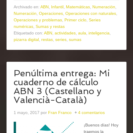
Archivado en:
ABN
,
Infantil
,
Matemáticas
,
Numeración
,
Numeración
,
Operaciones
,
Operaciones con naturales
,
Operaciones y problemas
,
Primer ciclo
,
Series
numéricas
,
Sumas y restas
Etiquetado con:
ABN
,
actividades
,
aula
,
inteligencia
,
pizarra digital
,
restas
,
series
,
sumas
Penúltima entrega: Mi
cuaderno de cálculo
ABN 3 (Castellano y
Valencià-Català)
1 mayo, 2017
por
Fran Franco
4 comentarios
¡Buenos días! Hoy
traemos la