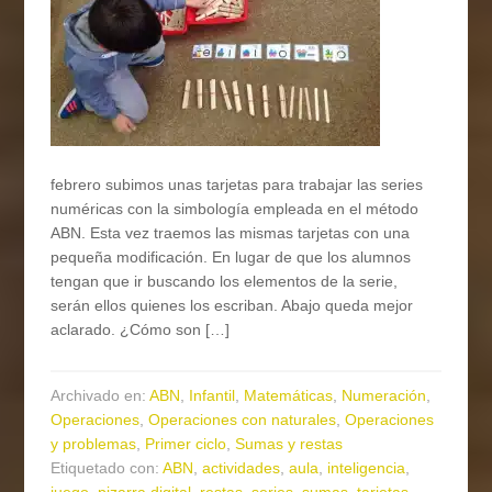
febrero subimos unas tarjetas para trabajar las series
numéricas con la simbología empleada en el método
ABN. Esta vez traemos las mismas tarjetas con una
pequeña modificación. En lugar de que los alumnos
tengan que ir buscando los elementos de la serie,
serán ellos quienes los escriban. Abajo queda mejor
aclarado. ¿Cómo son […]
Archivado en:
ABN
,
Infantil
,
Matemáticas
,
Numeración
,
Operaciones
,
Operaciones con naturales
,
Operaciones
y problemas
,
Primer ciclo
,
Sumas y restas
Etiquetado con:
ABN
,
actividades
,
aula
,
inteligencia
,