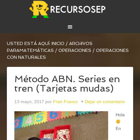
USTED ESTÁ AQUÍ:
INICIO
/
ARCHIVOS
PARA
MATEMÁTICAS
/
OPERACIONES
/
OPERACIONES
CON NATURALES
Método ABN. Series en
tren (Tarjetas mudas)
13 mayo, 2017
por
Fran Franco
Dejar un comentario
Hola
En