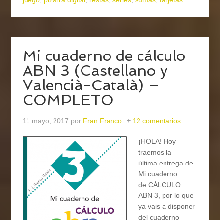
juego
,
pizarra digital
,
restas
,
series
,
sumas
,
tarjetas
Mi cuaderno de cálculo
ABN 3 (Castellano y
Valencià-Català) –
COMPLETO
11 mayo, 2017
por
Fran Franco
12 comentarios
¡HOLA! Hoy
traemos la
última entrega de
Mi cuaderno
de CÁLCULO
ABN 3, por lo que
ya vais a disponer
del cuaderno