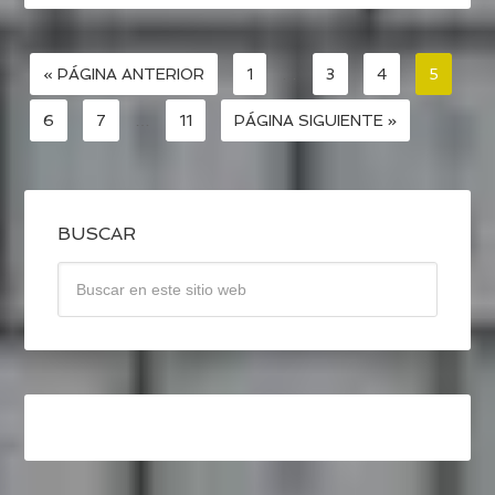
« PÁGINA ANTERIOR
1
…
3
4
5
6
7
…
11
PÁGINA SIGUIENTE »
BUSCAR