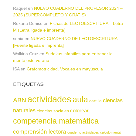
Raquel
en
NUEVO CUADERNO DEL PROFESOR 2024 –
2025 (SUPERCOMPLETO Y GRATIS)
Roxana Denise
en
Fichas de LECTOESCRITURA – Letra
M (Letra ligada e imprenta)
sonia
en
NUEVO CUADERNO DE LECTOESCRITURA
[Fuente ligada e imprenta]
Walkiria Cruz
en
Sudokus infantiles para entrenar la
mente este verano
ISA
en
Grafomotricidad. Vocales en mayúscula
ETIQUETAS
actividades
aula
ABN
ciencias
cartilla
naturales
colorear
ciencias sociales
competencia matemática
comprensión lectora
cuaderno actividades
cálculo mental