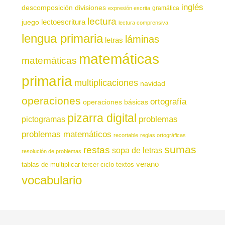
inglés
descomposición
divisiones
gramática
expresión escrita
lectura
juego
lectoescritura
lectura comprensiva
lengua primaria
láminas
letras
matemáticas
matemáticas
primaria
multiplicaciones
navidad
operaciones
ortografía
operaciones básicas
pizarra digital
pictogramas
problemas
problemas matemáticos
recortable
reglas ortográficas
sumas
restas
sopa de letras
resolución de problemas
verano
tablas de multiplicar
tercer ciclo
textos
vocabulario