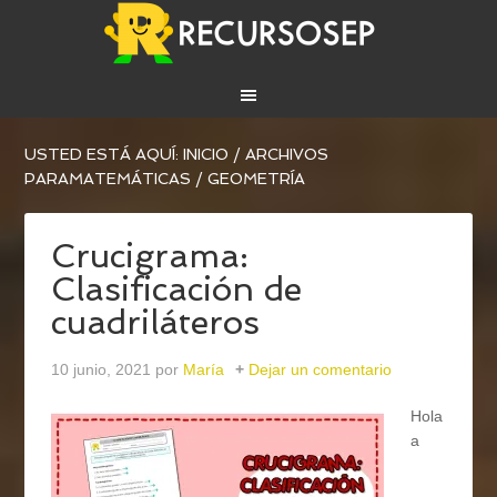
USTED ESTÁ AQUÍ:
INICIO
/
ARCHIVOS
PARA
MATEMÁTICAS
/
GEOMETRÍA
Crucigrama:
Clasificación de
cuadriláteros
10 junio, 2021
por
María
Dejar un comentario
Hola
a