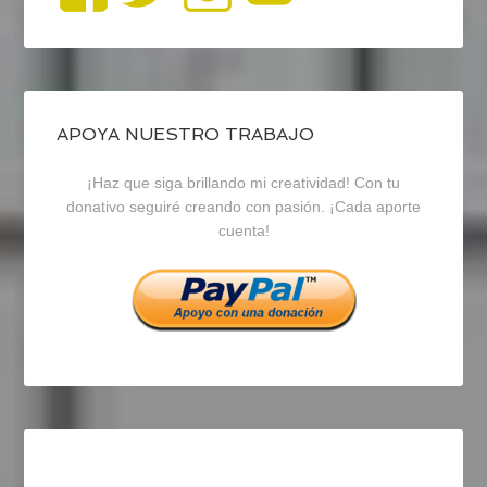
perfil
perfil
perfil
de
de
de
blogrecursosep
recursosep
recursosep
APOYA NUESTRO TRABAJO
¡Haz que siga brillando mi creatividad! Con tu
en
en
en
donativo seguiré creando con pasión. ¡Cada aporte
cuenta!
Facebook
Twitter
Instagram