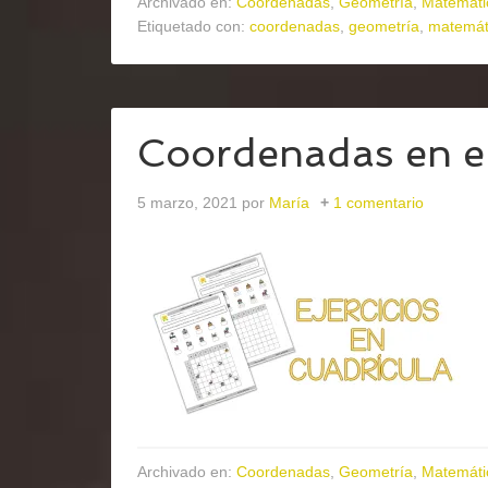
Archivado en:
Coordenadas
,
Geometría
,
Matemáti
Etiquetado con:
coordenadas
,
geometría
,
matemáti
Coordenadas en e
5 marzo, 2021
por
María
1 comentario
Archivado en:
Coordenadas
,
Geometría
,
Matemáti