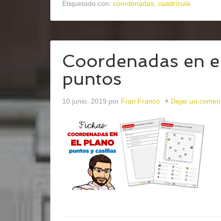
Etiquetado con:
coordenadas
,
cuadrícula
Coordenadas en el 
puntos
10 junio, 2019
por
Fran Franco
Dejar un coment