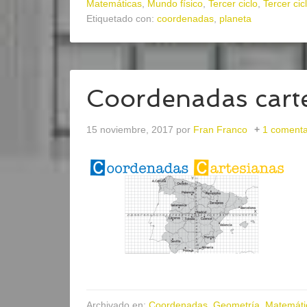
Matemáticas
,
Mundo físico
,
Tercer ciclo
,
Tercer cic
Etiquetado con:
coordenadas
,
planeta
Coordenadas cart
15 noviembre, 2017
por
Fran Franco
1 comenta
Archivado en:
Coordenadas
,
Geometría
,
Matemáti