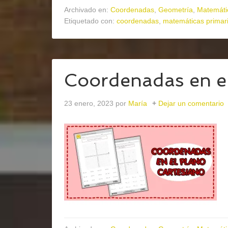
Archivado en:
Coordenadas
,
Geometría
,
Matemáti
Etiquetado con:
coordenadas
,
matemáticas primar
Coordenadas en el
23 enero, 2023
por
María
Dejar un comentario