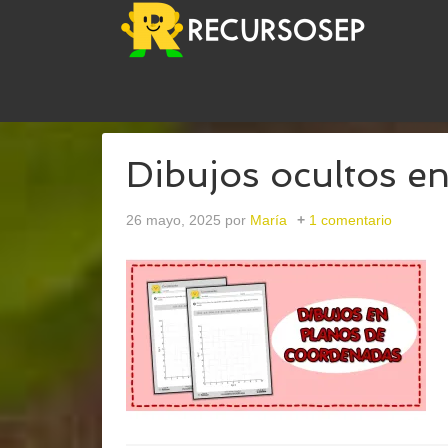
USTED ESTÁ AQUÍ:
INICIO
/
ARCHIVOS PARACO
Dibujos ocultos e
26 mayo, 2025
por
María
1 comentario