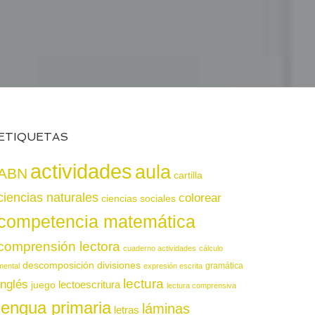
ETIQUETAS
actividades
aula
ABN
cartilla
ciencias naturales
colorear
ciencias sociales
competencia matemática
comprensión lectora
cuaderno actividades
cálculo
descomposición
divisiones
gramática
mental
expresión escrita
lectura
inglés
juego
lectoescritura
lectura comprensiva
lengua primaria
láminas
letras