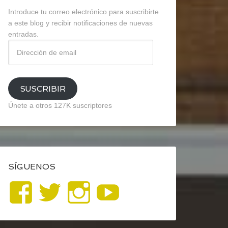
Introduce tu correo electrónico para suscribirte
a este blog y recibir notificaciones de nuevas
entradas.
Dirección
de
email
SUSCRIBIR
Únete a otros 127K suscriptores
SÍGUENOS
Ver
Ver
Ver
YouTube
perfil
perfil
perfil