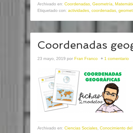
Archivado en:
Coordenadas
,
Geometría
,
Matemáti
Etiquetado con:
actividades
,
coordenadas
,
geomet
Coordenadas geog
23 mayo, 2019
por
Fran Franco
1 comentario
Archivado en:
Ciencias Sociales
,
Conocimiento del