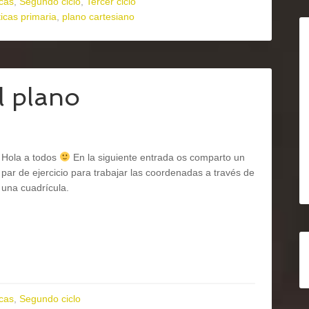
cas
,
Segundo ciclo
,
Tercer ciclo
cas primaria
,
plano cartesiano
l plano
Hola a todos
En la siguiente entrada os comparto un
par de ejercicio para trabajar las coordenadas a través de
una cuadrícula.
cas
,
Segundo ciclo