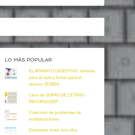
LO MÁS POPULAR
EL APARATO DIGESTIVO: láminas
para el aula y fichas para el
alumno (ES/EN)
Libro de SOPAS DE LETRAS -
RECURSOSEP
Colección de problemas de
multiplicaciones
Divisiones entre una cifra