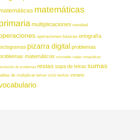
matemáticas
matemáticas
primaria
multiplicaciones
navidad
operaciones
ortografía
operaciones básicas
pizarra digital
pictogramas
problemas
problemas matemáticos
recortable
reglas ortográficas
sumas
restas
sopa de letras
resolución de problemas
verano
tablas de multiplicar
tercer ciclo
textos
vocabulario