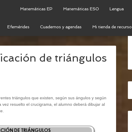
Matemáticas EP
Matemáticas ESO
Lengua
Efemérides
Cuadernos y agendas
Mi tienda de recurso
OMETRÍA
/
CRUCIGRAMA: CLASIFICACIÓN DE
icación de triángulos
erentes triángulos que existen, según sus ángulos y según
a vez resuelto el crucigrama, el alumno deberá dibujar al
te.