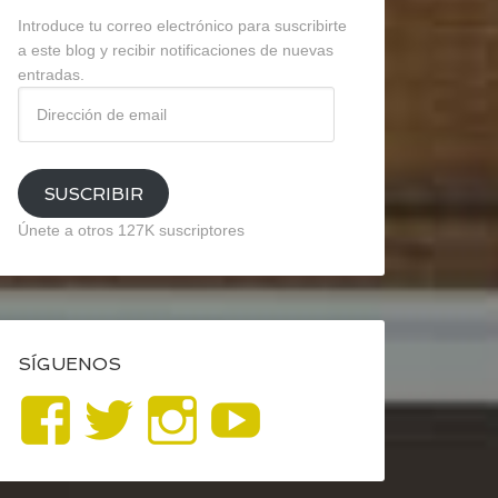
Introduce tu correo electrónico para suscribirte
a este blog y recibir notificaciones de nuevas
entradas.
Dirección
de
email
SUSCRIBIR
Únete a otros 127K suscriptores
SÍGUENOS
Ver
Ver
Ver
YouTube
perfil
perfil
perfil