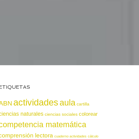
ETIQUETAS
actividades
aula
ABN
cartilla
ciencias naturales
colorear
ciencias sociales
competencia matemática
comprensión lectora
cuaderno actividades
cálculo