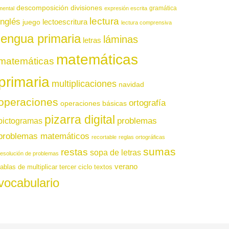
descomposición
divisiones
gramática
mental
expresión escrita
lectura
inglés
juego
lectoescritura
lectura comprensiva
lengua primaria
láminas
letras
matemáticas
matemáticas
primaria
multiplicaciones
navidad
operaciones
ortografía
operaciones básicas
pizarra digital
pictogramas
problemas
problemas matemáticos
recortable
reglas ortográficas
sumas
restas
sopa de letras
resolución de problemas
verano
tablas de multiplicar
tercer ciclo
textos
vocabulario