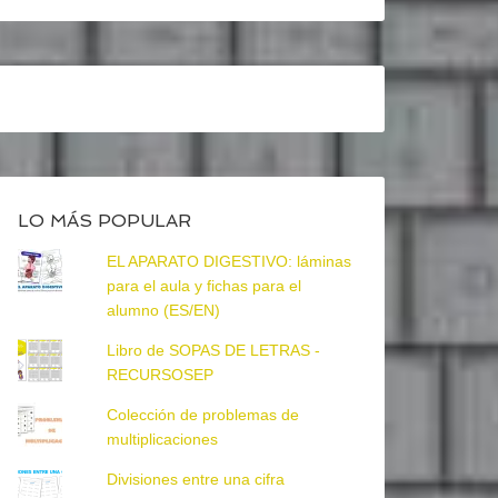
LO MÁS POPULAR
EL APARATO DIGESTIVO: láminas
para el aula y fichas para el
alumno (ES/EN)
Libro de SOPAS DE LETRAS -
RECURSOSEP
Colección de problemas de
multiplicaciones
Divisiones entre una cifra