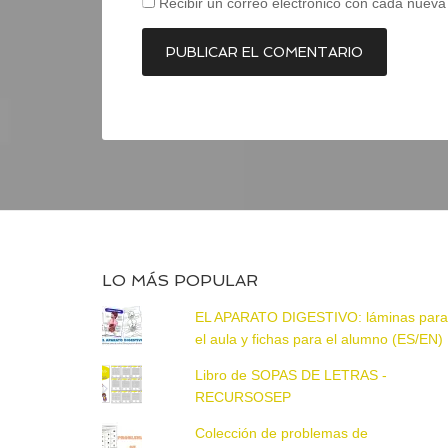
Recibir un correo electrónico con cada nueva
LO MÁS POPULAR
EL APARATO DIGESTIVO: láminas par
el aula y fichas para el alumno (ES/EN)
Libro de SOPAS DE LETRAS -
RECURSOSEP
Colección de problemas de