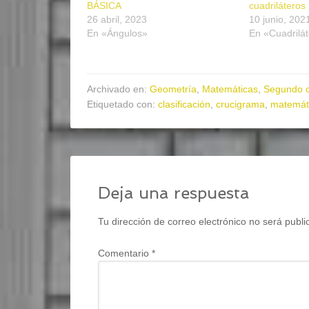
BÁSICA
cuadriláteros
26 abril, 2023
10 junio, 202
En «Ángulos»
En «Cuadrilá
Archivado en:
Geometría
,
Matemáticas
,
Segundo c
Etiquetado con:
clasificación
,
crucigrama
,
matemáti
Deja una respuesta
Tu dirección de correo electrónico no será publi
Comentario
*