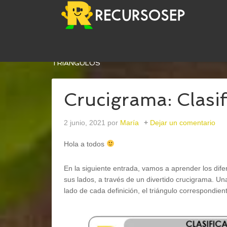
USTED ESTÁ AQUÍ:
INICIO
/
MATEMÁTICAS
/
GE
TRIÁNGULOS
Crucigrama: Clasif
2 junio, 2021
por
María
Dejar un comentario
Hola a todos
En la siguiente entrada, vamos a aprender los dif
sus lados, a través de un divertido crucigrama. Un
lado de cada definición, el triángulo correspondien