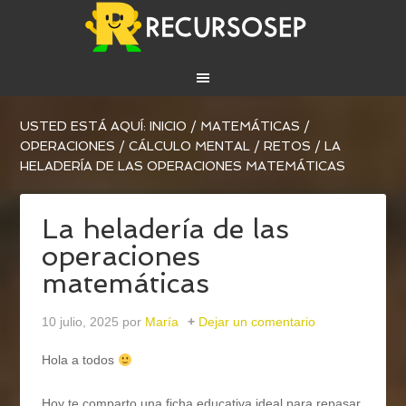
USTED ESTÁ AQUÍ:
INICIO
/
MATEMÁTICAS
/
OPERACIONES
/
CÁLCULO MENTAL / RETOS
/
LA
HELADERÍA DE LAS OPERACIONES MATEMÁTICAS
La heladería de las
operaciones
matemáticas
10 julio, 2025
por
María
Dejar un comentario
Hola a todos
Hoy te comparto una ficha educativa ideal para repasar