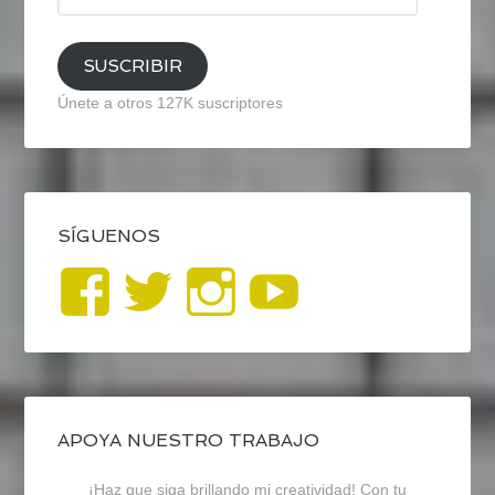
email
SUSCRIBIR
Únete a otros 127K suscriptores
SÍGUENOS
Ver
Ver
Ver
YouTub
perfil
perfil
perfil
de
de
de
blogrecursosep
recursosep
recursosep
APOYA NUESTRO TRABAJO
¡Haz que siga brillando mi creatividad! Con tu