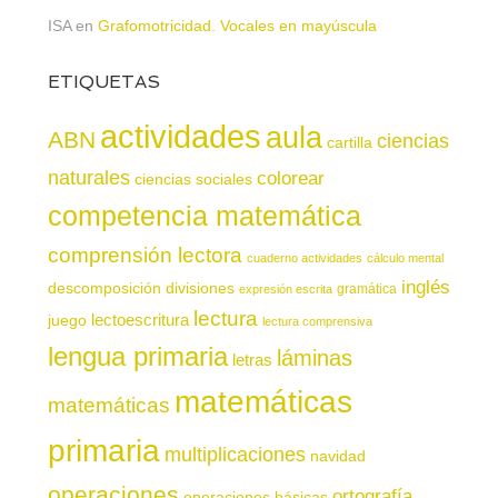
ISA
en
Grafomotricidad. Vocales en mayúscula
ETIQUETAS
actividades
aula
ABN
ciencias
cartilla
naturales
colorear
ciencias sociales
competencia matemática
comprensión lectora
cuaderno actividades
cálculo mental
inglés
descomposición
divisiones
gramática
expresión escrita
lectura
juego
lectoescritura
lectura comprensiva
lengua primaria
láminas
letras
matemáticas
matemáticas
primaria
multiplicaciones
navidad
operaciones
ortografía
operaciones básicas