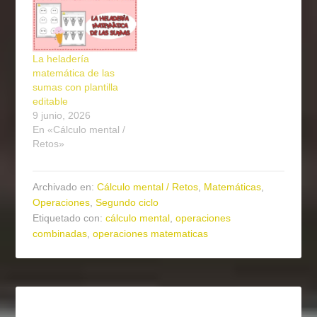
La heladería
matemática de las
sumas con plantilla
editable
9 junio, 2026
En «Cálculo mental /
Retos»
Archivado en:
Cálculo mental / Retos
,
Matemáticas
,
Operaciones
,
Segundo ciclo
Etiquetado con:
cálculo mental
,
operaciones
combinadas
,
operaciones matematicas