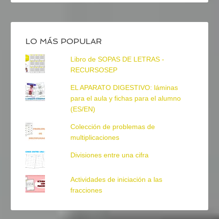
LO MÁS POPULAR
Libro de SOPAS DE LETRAS -
RECURSOSEP
EL APARATO DIGESTIVO: láminas
para el aula y fichas para el alumno
(ES/EN)
Colección de problemas de
multiplicaciones
Divisiones entre una cifra
Actividades de iniciación a las
fracciones