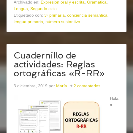
Archivado en:
Expresión oral y escrita
,
Gramática
,
Lengua
,
Segundo ciclo
Etiquetado con:
3º primaria
,
conciencia semántica
,
lengua primaria
,
número sustantivo
Cuadernillo de
actividades: Reglas
ortográficas «R-RR»
3 diciembre, 2019
por
María
2 comentarios
Hola
a