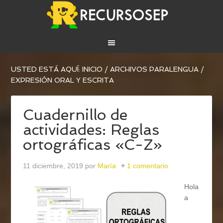
USTED ESTÁ AQUÍ:
INICIO
/
ARCHIVOS PARA
LENGUA
/
EXPRESIÓN ORAL Y ESCRITA
Cuadernillo de
actividades: Reglas
ortográficas «C-Z»
11 diciembre, 2019
por
María
1 comentario
Hola
a