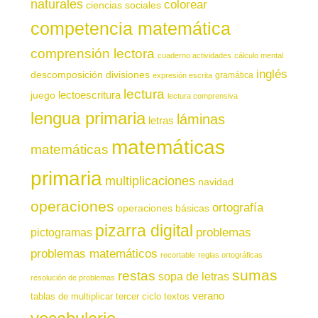
naturales
colorear
ciencias sociales
competencia matemática
comprensión lectora
cuaderno actividades
cálculo mental
inglés
descomposición
divisiones
gramática
expresión escrita
lectura
juego
lectoescritura
lectura comprensiva
lengua primaria
láminas
letras
matemáticas
matemáticas
primaria
multiplicaciones
navidad
operaciones
ortografía
operaciones básicas
pizarra digital
pictogramas
problemas
problemas matemáticos
recortable
reglas ortográficas
sumas
restas
sopa de letras
resolución de problemas
verano
tablas de multiplicar
tercer ciclo
textos