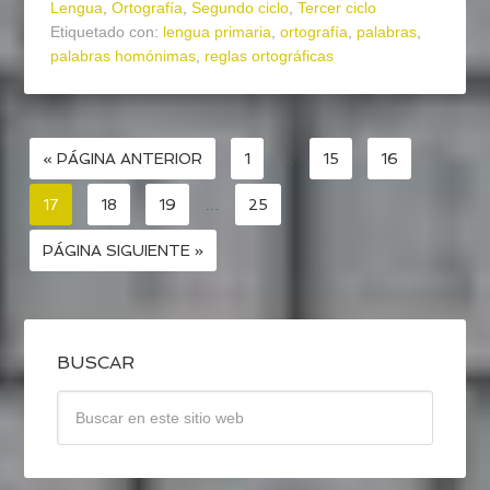
Lengua
,
Ortografía
,
Segundo ciclo
,
Tercer ciclo
Etiquetado con:
lengua primaria
,
ortografía
,
palabras
,
palabras homónimas
,
reglas ortográficas
« PÁGINA ANTERIOR
1
…
15
16
17
18
19
…
25
PÁGINA SIGUIENTE »
BUSCAR