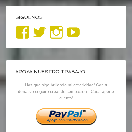
SÍGUENOS
Ver
Ver
Ver
YouTub
perfil
perfil
perfil
de
de
de
blogrecursosep
recursosep
recursosep
APOYA NUESTRO TRABAJO
¡Haz que siga brillando mi creatividad! Con tu
en
en
en
donativo seguiré creando con pasión. ¡Cada aporte
cuenta!
Facebook
Twitter
Instagram