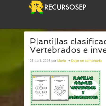
USTED ESTÁ AQUÍ:
INICIO
/
ARCHIVOS PARAPLA
Plantillas clasific
Vertebrados e inv
23 abril, 2026
por
María
Dejar un comentario