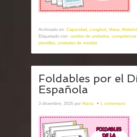
Archivado en:
Capacidad
,
Longitud
,
Masa
,
Matemá
Etiquetado con:
cambio de unidades
,
competencia
plantillas
,
unidades de medida
Foldables por el D
Española
3 diciembre, 2025
por
María
1 comentario