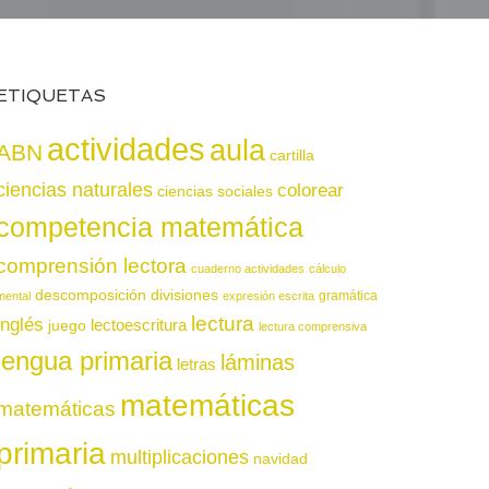
ETIQUETAS
actividades
aula
ABN
cartilla
ciencias naturales
colorear
ciencias sociales
competencia matemática
comprensión lectora
cuaderno actividades
cálculo
descomposición
divisiones
gramática
mental
expresión escrita
lectura
inglés
juego
lectoescritura
lectura comprensiva
lengua primaria
láminas
letras
matemáticas
matemáticas
primaria
multiplicaciones
navidad