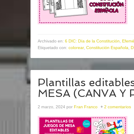
Archivado en:
6 DIC: Día de la Constitución
,
Efemé
Etiquetado con:
colorear
,
Constitución Española
,
D
Plantillas editab
MESA (CANVA Y
2 marzo, 2024
por
Fran Franco
2 comentarios