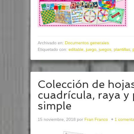
Archivado en:
Documentos generales
Etiquetado con:
editable
,
juego
,
juegos
,
plantillas
,
Colección de hojas
cuadrícula, raya y
simple
15 noviembre, 2018
por
Fran Franco
1 comenta