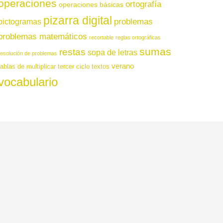
operaciones
ortografía
operaciones básicas
pizarra digital
pictogramas
problemas
problemas matemáticos
recortable
reglas ortográficas
sumas
restas
sopa de letras
resolución de problemas
verano
tablas de multiplicar
tercer ciclo
textos
vocabulario