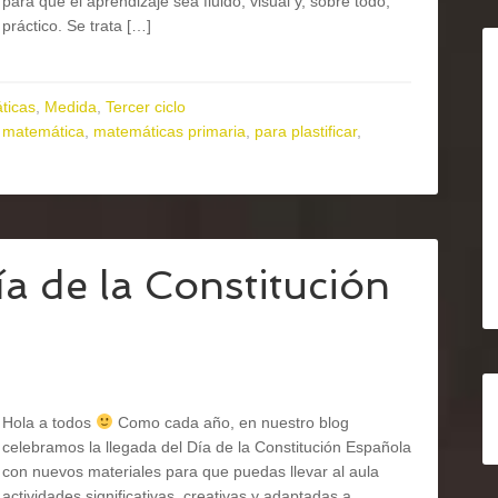
para que el aprendizaje sea fluido, visual y, sobre todo,
práctico. Se trata […]
ticas
,
Medida
,
Tercer ciclo
 matemática
,
matemáticas primaria
,
para plastificar
,
ía de la Constitución
Hola a todos
Como cada año, en nuestro blog
celebramos la llegada del Día de la Constitución Española
con nuevos materiales para que puedas llevar al aula
actividades significativas, creativas y adaptadas a