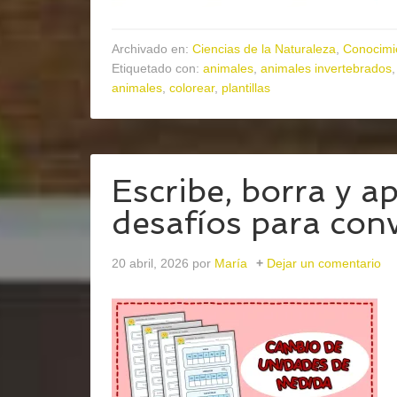
Archivado en:
Ciencias de la Naturaleza
,
Conocimi
Etiquetado con:
animales
,
animales invertebrados
animales
,
colorear
,
plantillas
Escribe, borra y a
desafíos para con
20 abril, 2026
por
María
Dejar un comentario