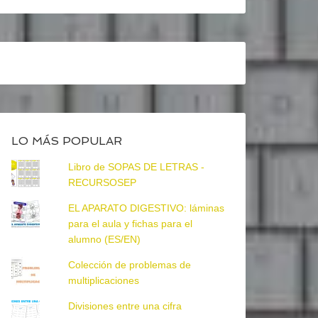
LO MÁS POPULAR
Libro de SOPAS DE LETRAS -
RECURSOSEP
EL APARATO DIGESTIVO: láminas
para el aula y fichas para el
alumno (ES/EN)
Colección de problemas de
multiplicaciones
Divisiones entre una cifra