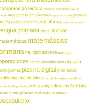
comprensión lectora
cuaderno actividades
cálculo
descomposición
divisiones
gramática
mental
expresión escrita
lectura
inglés
juego
lectoescritura
lectura comprensiva
lengua primaria
láminas
letras
matemáticas
matemáticas
primaria
multiplicaciones
navidad
operaciones
ortografía
operaciones básicas
pizarra digital
pictogramas
problemas
problemas matemáticos
recortable
reglas ortográficas
sumas
restas
sopa de letras
resolución de problemas
verano
tablas de multiplicar
tercer ciclo
textos
vocabulario