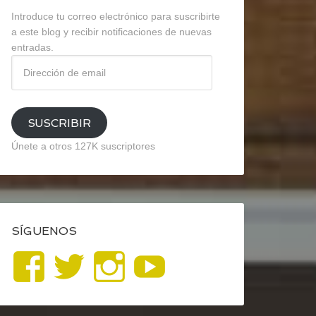
Introduce tu correo electrónico para suscribirte
a este blog y recibir notificaciones de nuevas
entradas.
Dirección
de
email
SUSCRIBIR
Únete a otros 127K suscriptores
SÍGUENOS
Ver
Ver
Ver
YouTube
perfil
perfil
perfil