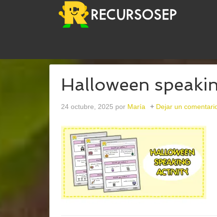
USTED ESTÁ AQUÍ:
INICIO
/
ARCHIVOS PARAING
Halloween speaking
24 octubre, 2025
por
María
Dejar un comentari