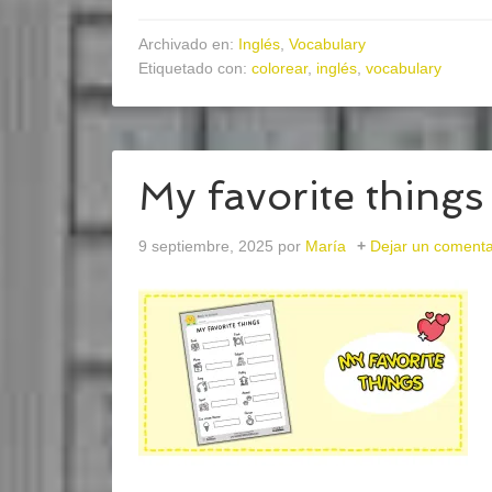
Archivado en:
Inglés
,
Vocabulary
Etiquetado con:
colorear
,
inglés
,
vocabulary
My favorite things
9 septiembre, 2025
por
María
Dejar un comenta