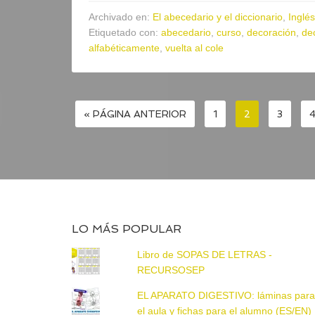
Archivado en:
El abecedario y el diccionario
,
Inglés
Etiquetado con:
abecedario
,
curso
,
decoración
,
de
alfabéticamente
,
vuelta al cole
« PÁGINA ANTERIOR
1
2
3
LO MÁS POPULAR
Libro de SOPAS DE LETRAS -
RECURSOSEP
EL APARATO DIGESTIVO: láminas par
el aula y fichas para el alumno (ES/EN)