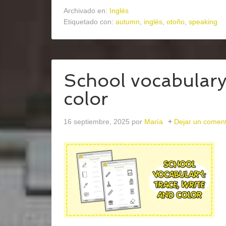
Archivado en:
Inglés
Etiquetado con:
autumn
,
inglés
,
otoño
,
speaking
School vocabulary:
color
16 septiembre, 2025
por
María
Dejar un coment