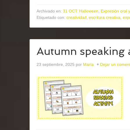
Archivado en:
31 OCT: Halloween
,
Expresión oral y
Etiquetado con:
creatividad
,
escritura creativa
,
exp
Autumn speaking a
23 septiembre, 2025
por
María
Dejar un coment