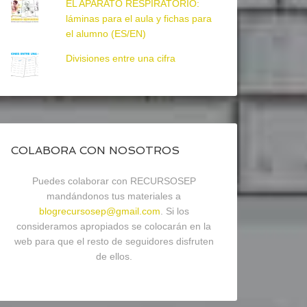
EL APARATO RESPIRATORIO:
láminas para el aula y fichas para
el alumno (ES/EN)
Divisiones entre una cifra
COLABORA CON NOSOTROS
Puedes colaborar con RECURSOSEP
mandándonos tus materiales a
blogrecursosep@gmail.com
. Si los
consideramos apropiados se colocarán en la
web para que el resto de seguidores disfruten
de ellos.