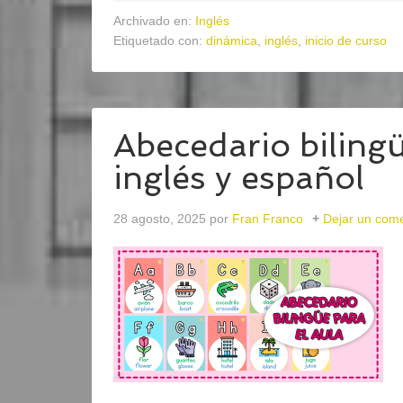
Archivado en:
Inglés
Etiquetado con:
dinámica
,
inglés
,
inicio de curso
Abecedario biling
inglés y español
28 agosto, 2025
por
Fran Franco
Dejar un come