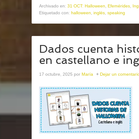
Archivado en:
31 OCT: Halloween
,
Efemérides
,
Ing
Etiquetado con:
halloween
,
inglés
,
speaking
Dados cuenta hist
en castellano e ing
17 octubre, 2025
por
María
Dejar un comentari