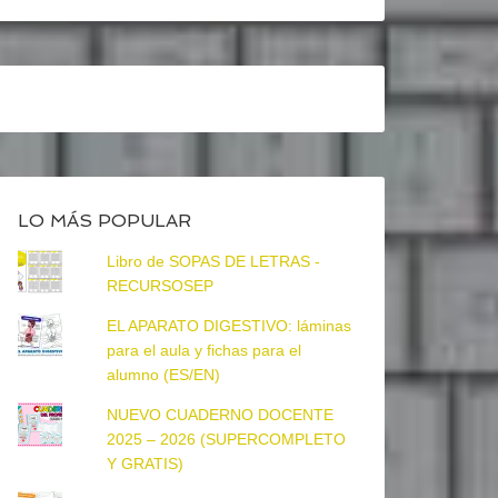
LO MÁS POPULAR
Libro de SOPAS DE LETRAS -
RECURSOSEP
EL APARATO DIGESTIVO: láminas
para el aula y fichas para el
alumno (ES/EN)
NUEVO CUADERNO DOCENTE
2025 – 2026 (SUPERCOMPLETO
Y GRATIS)