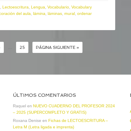
,
Lectoescritura
,
Lengua
,
Vocabulario
,
Vocabulary
coración del aula
,
lámina
,
láminas
,
mural
,
ordenar
4
…
25
PÁGINA SIGUIENTE »
ÚLTIMOS COMENTARIOS
Raquel
en
NUEVO CUADERNO DEL PROFESOR 2024
– 2025 (SUPERCOMPLETO Y GRATIS)
Roxana Denise
en
Fichas de LECTOESCRITURA –
a
Letra M (Letra ligada e imprenta)