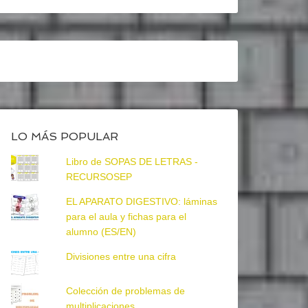
LO MÁS POPULAR
Libro de SOPAS DE LETRAS -
RECURSOSEP
EL APARATO DIGESTIVO: láminas
para el aula y fichas para el
alumno (ES/EN)
Divisiones entre una cifra
Colección de problemas de
multiplicaciones