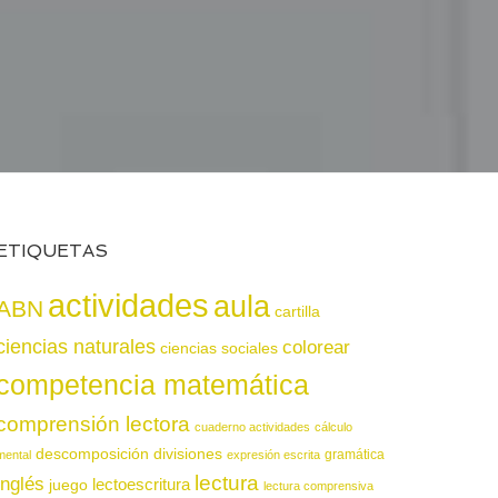
ETIQUETAS
actividades
aula
ABN
cartilla
ciencias naturales
colorear
ciencias sociales
competencia matemática
comprensión lectora
cuaderno actividades
cálculo
descomposición
divisiones
gramática
mental
expresión escrita
lectura
inglés
juego
lectoescritura
lectura comprensiva