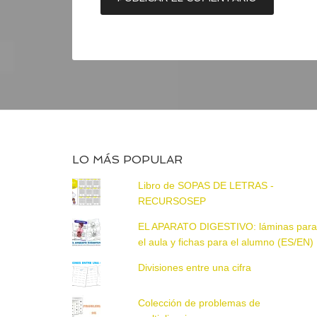
LO MÁS POPULAR
Libro de SOPAS DE LETRAS -
RECURSOSEP
EL APARATO DIGESTIVO: láminas par
el aula y fichas para el alumno (ES/EN)
Divisiones entre una cifra
Colección de problemas de