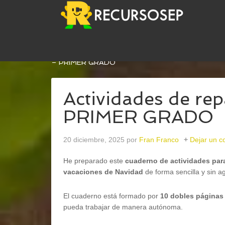
USTED ESTÁ AQUÍ:
INICIO
/
EFEMÉRIDES
/
25 DI
– PRIMER GRADO
Actividades de re
PRIMER GRADO
20 diciembre, 2025
por
Fran Franco
Dejar un c
He preparado este
cuaderno de actividades para
vacaciones de Navidad
de forma sencilla y sin a
El cuaderno está formado por
10 dobles páginas
pueda trabajar de manera autónoma.