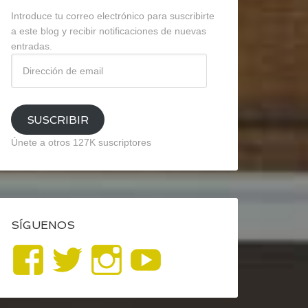
Introduce tu correo electrónico para suscribirte
a este blog y recibir notificaciones de nuevas
entradas.
Dirección
de
email
SUSCRIBIR
Únete a otros 127K suscriptores
SÍGUENOS
Ver
Ver
Ver
YouTube
perfil
perfil
perfil