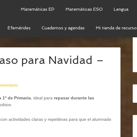
Matemáticas EP
Matemáticas ESO
Lengua
Efemérides
Cuadernos y agendas
Mi tienda de recurso
C: NAVIDAD
/
ACTIVIDADES DE REPASO PARA NAVIDAD
paso para Navidad –
omentario
 1º de Primaria
, ideal para
repasar durante las
gobios.
con actividades claras y repetitivas para que el alumnado