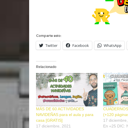
Comparte esto:
Twitter
Facebook
WhatsApp
Relacionado
MÁS DE 60 ACTIVIDADES
CUADERNOS
NAVIDEÑAS para el aula y para
(+120 páginas
casa [GRATIS]
17 diciembre
17 diciembre, 2021
En «25 DIC: 