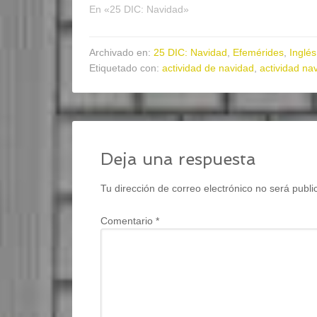
En «25 DIC: Navidad»
Archivado en:
25 DIC: Navidad
,
Efemérides
,
Inglés
Etiquetado con:
actividad de navidad
,
actividad na
Deja una respuesta
Tu dirección de correo electrónico no será publi
Comentario
*