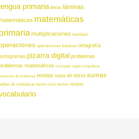
lengua primaria
láminas
letras
matemáticas
matemáticas
primaria
multiplicaciones
navidad
operaciones
ortografía
operaciones básicas
pizarra digital
pictogramas
problemas
problemas matemáticos
recortable
reglas ortográficas
sumas
restas
sopa de letras
resolución de problemas
verano
tablas de multiplicar
tercer ciclo
textos
vocabulario