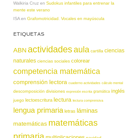
Walkiria Cruz
en
Sudokus infantiles para entrenar la
mente este verano
ISA
en
Grafomotricidad. Vocales en mayúscula
ETIQUETAS
actividades
aula
ABN
ciencias
cartilla
naturales
colorear
ciencias sociales
competencia matemática
comprensión lectora
cuaderno actividades
cálculo mental
inglés
descomposición
divisiones
gramática
expresión escrita
lectura
juego
lectoescritura
lectura comprensiva
lengua primaria
láminas
letras
matemáticas
matemáticas
primaria
multiplicaciones
navidad