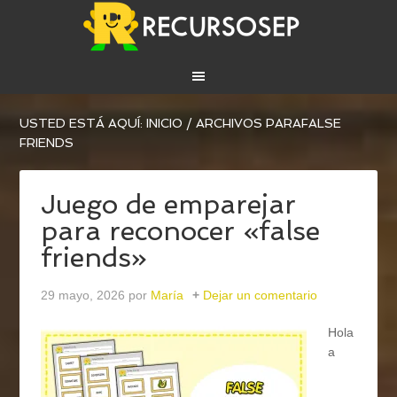
USTED ESTÁ AQUÍ:
INICIO
/
ARCHIVOS PARAFALSE
FRIENDS
Juego de emparejar
para reconocer «false
friends»
29 mayo, 2026
por
María
Dejar un comentario
Hola
a