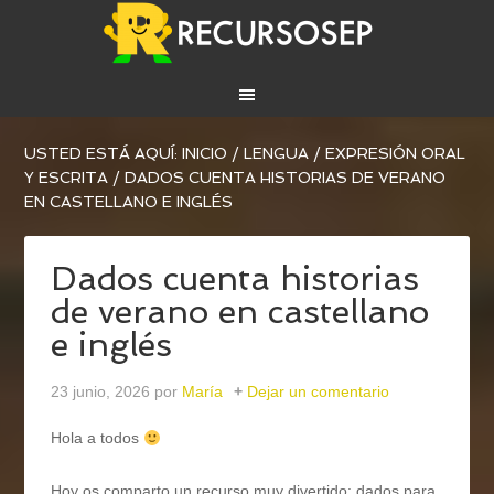
USTED ESTÁ AQUÍ:
INICIO
/
LENGUA
/
EXPRESIÓN ORAL
Y ESCRITA
/
DADOS CUENTA HISTORIAS DE VERANO
EN CASTELLANO E INGLÉS
Dados cuenta historias
de verano en castellano
e inglés
23 junio, 2026
por
María
Dejar un comentario
Hola a todos
Hoy os comparto un recurso muy divertido: dados para