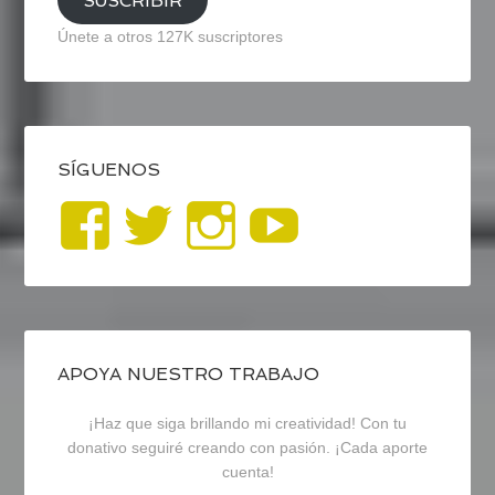
SUSCRIBIR
Únete a otros 127K suscriptores
SÍGUENOS
Ver
Ver
Ver
YouTub
perfil
perfil
perfil
de
de
de
blogrecursosep
recursosep
recursosep
APOYA NUESTRO TRABAJO
¡Haz que siga brillando mi creatividad! Con tu
en
en
en
donativo seguiré creando con pasión. ¡Cada aporte
cuenta!