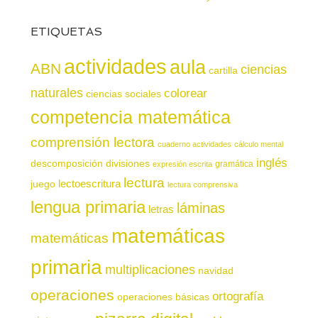
ETIQUETAS
actividades
aula
ABN
ciencias
cartilla
naturales
colorear
ciencias sociales
competencia matemática
comprensión lectora
cuaderno actividades
cálculo mental
inglés
descomposición
divisiones
gramática
expresión escrita
lectura
juego
lectoescritura
lectura comprensiva
lengua primaria
láminas
letras
matemáticas
matemáticas
primaria
multiplicaciones
navidad
operaciones
ortografía
operaciones básicas