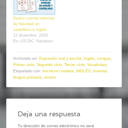
Dados cuenta historias
de Navidad en
castellano e inglés
12 diciembre, 2025
En «25 DIC: Navidad»
Archivado en:
Expresión oral y escrita
,
Inglés
,
Lengua
,
Primer ciclo
,
Segundo ciclo
,
Tercer ciclo
,
Vocabulary
Etiquetado con:
escritura creativa
,
INGLÉS
,
inventar
,
lengua primaria
,
verano
Deja una respuesta
Tu dirección de correo electrónico no será