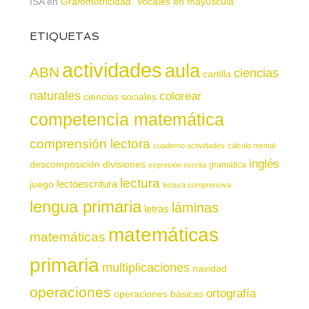
ISA
en
Grafomotricidad. Vocales en mayúscula
ETIQUETAS
actividades
aula
ABN
ciencias
cartilla
naturales
colorear
ciencias sociales
competencia matemática
comprensión lectora
cuaderno actividades
cálculo mental
inglés
descomposición
divisiones
gramática
expresión escrita
lectura
juego
lectoescritura
lectura comprensiva
lengua primaria
láminas
letras
matemáticas
matemáticas
primaria
multiplicaciones
navidad
operaciones
ortografía
operaciones básicas