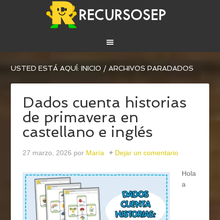
USTED ESTÁ AQUÍ:
INICIO
/
ARCHIVOS PARADADOS
Dados cuenta historias
de primavera en
castellano e inglés
27 marzo, 2026
por
María
Dejar un comentario
Hola
a