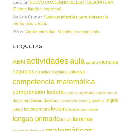
sonia
en
NUEVO CUADERNO DE LECTOESCRITURA
[Fuente ligada e imprenta]
Walkiria Cruz
en
Sudokus infantiles para entrenar la
mente este verano
ISA
en
Grafomotricidad. Vocales en mayúscula
ETIQUETAS
actividades
aula
ABN
ciencias
cartilla
naturales
colorear
ciencias sociales
competencia matemática
comprensión lectora
cuaderno actividades
cálculo mental
inglés
descomposición
divisiones
gramática
expresión escrita
lectura
juego
lectoescritura
lectura comprensiva
lengua primaria
láminas
letras
matemáticas