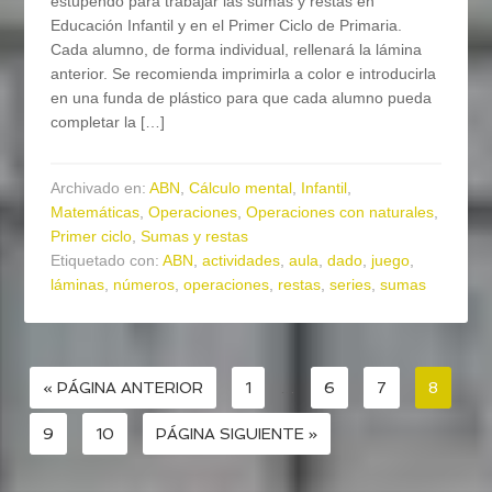
estupendo para trabajar las sumas y restas en
Educación Infantil y en el Primer Ciclo de Primaria.
Cada alumno, de forma individual, rellenará la lámina
anterior. Se recomienda imprimirla a color e introducirla
en una funda de plástico para que cada alumno pueda
completar la […]
Archivado en:
ABN
,
Cálculo mental
,
Infantil
,
Matemáticas
,
Operaciones
,
Operaciones con naturales
,
Primer ciclo
,
Sumas y restas
Etiquetado con:
ABN
,
actividades
,
aula
,
dado
,
juego
,
láminas
,
números
,
operaciones
,
restas
,
series
,
sumas
« PÁGINA ANTERIOR
1
…
6
7
8
9
10
PÁGINA SIGUIENTE »