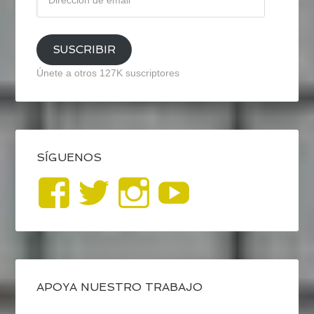
de
email
SUSCRIBIR
Únete a otros 127K suscriptores
SÍGUENOS
Ver
Ver
Ver
YouTub
perfil
perfil
perfil
de
de
de
blogrecursosep
recursosep
recursosep
APOYA NUESTRO TRABAJO