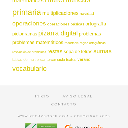
matemáticas
primaria
multiplicaciones
navidad
operaciones
ortografía
operaciones básicas
pizarra digital
pictogramas
problemas
problemas matemáticos
recortable
reglas ortográficas
sumas
restas
sopa de letras
resolución de problemas
verano
tablas de multiplicar
tercer ciclo
textos
vocabulario
INICIO
AVISO LEGAL
CONTACTO
WWW.RECURSOSEP.COM - COPYRIGHT 2026