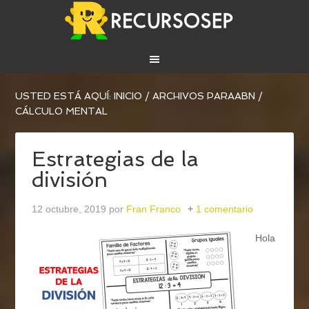
USTED ESTÁ AQUÍ:
INICIO
/
ARCHIVOS PARA
ABN
/
CÁLCULO MENTAL
Estrategias de la
división
12 octubre, 2019
por
Fran Franco
1 comentario
Hola