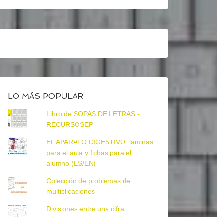
LO MÁS POPULAR
Libro de SOPAS DE LETRAS -
RECURSOSEP
EL APARATO DIGESTIVO: láminas
para el aula y fichas para el
alumno (ES/EN)
Colección de problemas de
multiplicaciones
Divisiones entre una cifra