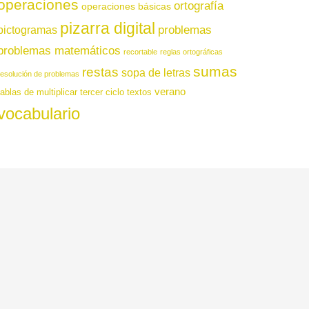
operaciones
ortografía
operaciones básicas
pizarra digital
pictogramas
problemas
problemas matemáticos
recortable
reglas ortográficas
sumas
restas
sopa de letras
resolución de problemas
verano
tablas de multiplicar
tercer ciclo
textos
vocabulario