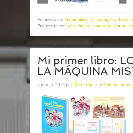
Archivado en:
Matemáticas
,
Sin categoría
,
Tercer c
Etiquetado con:
actividades
,
instagram
,
lectura
,
lib
Mi primer libro:
LA MÁQUINA MI
4 marzo, 2019
por
Fran Franco
3 comentarios