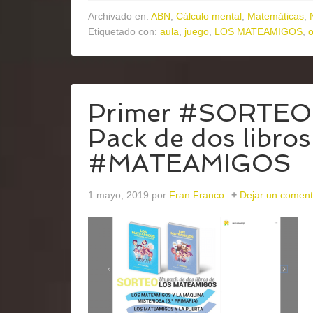
Archivado en:
ABN
,
Cálculo mental
,
Matemáticas
,
Etiquetado con:
aula
,
juego
,
LOS MATEAMIGOS
,
Primer #SORTEO
Pack de dos libros
#MATEAMIGOS
1 mayo, 2019
por
Fran Franco
Dejar un coment