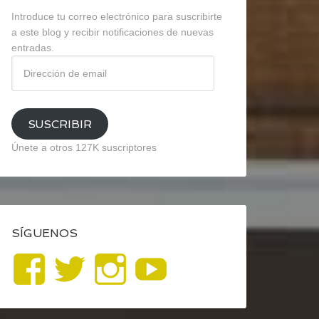
Introduce tu correo electrónico para suscribirte
a este blog y recibir notificaciones de nuevas
entradas.
Dirección
de
email
SUSCRIBIR
Únete a otros 127K suscriptores
SÍGUENOS
Ver
Ver
Ver
YouTube
perfil
perfil
perfil