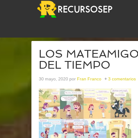
USTED ESTÁ AQUÍ:
INICIO
/
ARCHIVOS PARALO
LOS MATEAMIGO
DEL TIEMPO
30 mayo, 2020
por
Fran Franco
3 comentarios