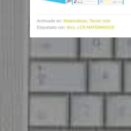
Archivado en:
Matemáticas
,
Tercer ciclo
Etiquetado con:
libro
,
LOS MATEAMIGOS