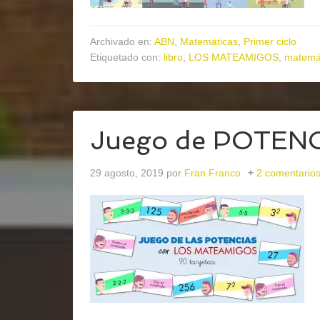
Archivado en:
ABN
,
Matemáticas
,
Primer ciclo
Etiquetado con:
libro
,
LOS MATEAMIGOS
,
matemát
Juego de POTENCI
29 agosto, 2019
por
Fran Franco
2 comentario