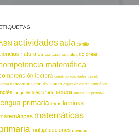
ETIQUETAS
actividades
aula
ABN
cartilla
ciencias naturales
colorear
ciencias sociales
competencia matemática
comprensión lectora
cuaderno actividades
cálculo
descomposición
divisiones
gramática
mental
expresión escrita
lectura
inglés
juego
lectoescritura
lectura comprensiva
lengua primaria
láminas
letras
matemáticas
matemáticas
primaria
multiplicaciones
navidad