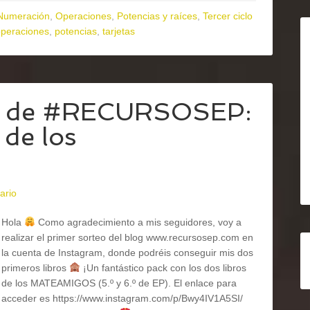
Numeración
,
Operaciones
,
Potencias y raíces
,
Tercer ciclo
operaciones
,
potencias
,
tarjetas
 de #RECURSOSEP:
 de los
ario
Hola
Como agradecimiento a mis seguidores, voy a
realizar el primer sorteo del blog www.recursosep.com en
la cuenta de Instagram, donde podréis conseguir mis dos
primeros libros
¡Un fantástico pack con los dos libros
de los MATEAMIGOS (5.º y 6.º de EP). El enlace para
acceder es https://www.instagram.com/p/Bwy4IV1A5SI/