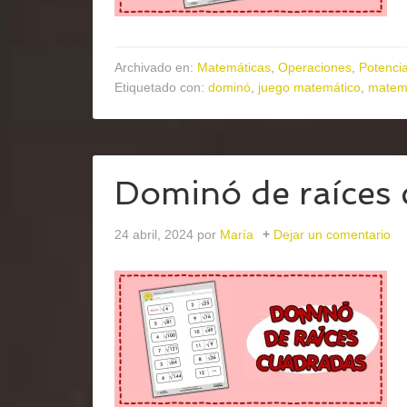
Archivado en:
Matemáticas
,
Operaciones
,
Potencia
Etiquetado con:
dominó
,
juego matemático
,
matem
Dominó de raíces
24 abril, 2024
por
María
Dejar un comentario