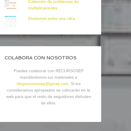
Colección de problemas de
multiplicaciones
Divisiones entre una cifra
COLABORA CON NOSOTROS
Puedes colaborar con RECURSOSEP
mandándonos tus materiales a
blogrecursosep@gmail.com
. Si los
consideramos apropiados se colocarán en la
web para que el resto de seguidores disfruten
de ellos.