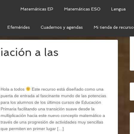
Matemáticas EP
Matemáticas ESO
Lengua
Efemérides
Cuadernos y agendas
Mi tienda de recurso
TEMÁTICAS
/
OPERACIONES
/
POTENCIAS Y RAÍCES
iación a las
Hola a todos
Este recurso está diseñado como una
puerta de entrada al fascinante mundo de las potencias
para los alumnos de los últimos cursos de Educación
Primaria facilitando una transición suave desde la
multiplicación hacia este nuevo concepto matemático a
través de una progresión de actividades muy sencillas
que permiten en primer lugar […]