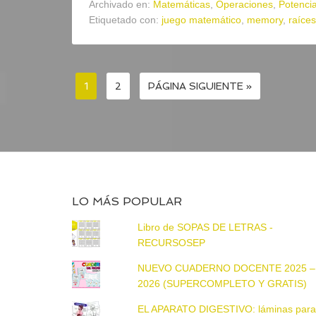
Archivado en:
Matemáticas
,
Operaciones
,
Potencia
Etiquetado con:
juego matemático
,
memory
,
raíce
1
2
PÁGINA SIGUIENTE »
LO MÁS POPULAR
Libro de SOPAS DE LETRAS -
RECURSOSEP
NUEVO CUADERNO DOCENTE 2025 –
2026 (SUPERCOMPLETO Y GRATIS)
EL APARATO DIGESTIVO: láminas par