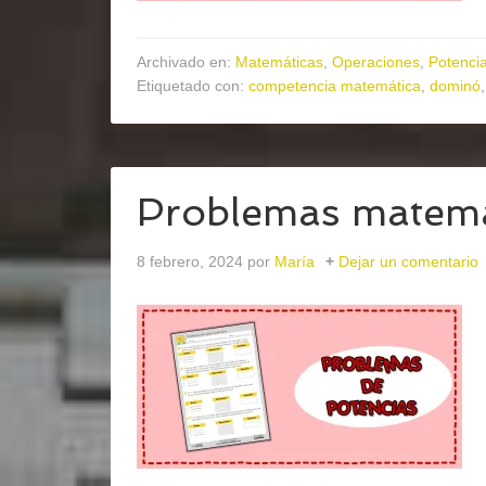
Archivado en:
Matemáticas
,
Operaciones
,
Potencia
Etiquetado con:
competencia matemática
,
dominó
Problemas matemá
8 febrero, 2024
por
María
Dejar un comentario