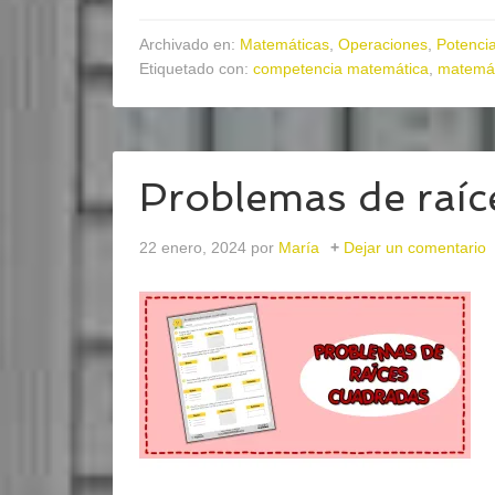
Archivado en:
Matemáticas
,
Operaciones
,
Potencia
Etiquetado con:
competencia matemática
,
matemát
Problemas de raíc
22 enero, 2024
por
María
Dejar un comentario