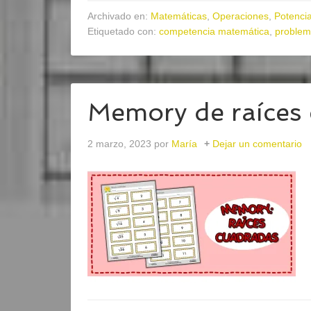
Archivado en:
Matemáticas
,
Operaciones
,
Potencia
Etiquetado con:
competencia matemática
,
problem
Memory de raíces
2 marzo, 2023
por
María
Dejar un comentario