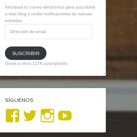
Introduce tu correo electrónico para suscribirte
a este blog y recibir notificaciones de nuevas
entradas.
Dirección
de
email
SUSCRIBIR
Únete a otros 127K suscriptores
SÍGUENOS
Ver
Ver
Ver
YouTube
perfil
perfil
perfil