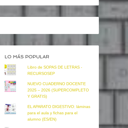
LO MÁS POPULAR
Libro de SOPAS DE LETRAS -
RECURSOSEP
NUEVO CUADERNO DOCENTE
2025 – 2026 (SUPERCOMPLETO
Y GRATIS)
EL APARATO DIGESTIVO: láminas
para el aula y fichas para el
alumno (ES/EN)