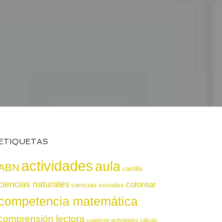
ETIQUETAS
actividades
aula
ABN
cartilla
ciencias naturales
colorear
ciencias sociales
competencia matemática
comprensión lectora
cuaderno actividades
cálculo