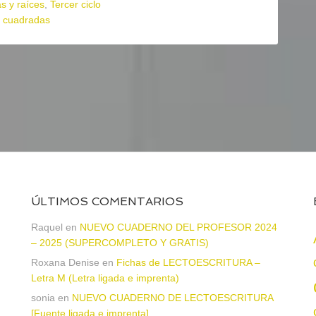
s y raíces
,
Tercer ciclo
s cuadradas
ÚLTIMOS COMENTARIOS
Raquel
en
NUEVO CUADERNO DEL PROFESOR 2024
– 2025 (SUPERCOMPLETO Y GRATIS)
Roxana Denise
en
Fichas de LECTOESCRITURA –
Letra M (Letra ligada e imprenta)
sonia
en
NUEVO CUADERNO DE LECTOESCRITURA
a
[Fuente ligada e imprenta]