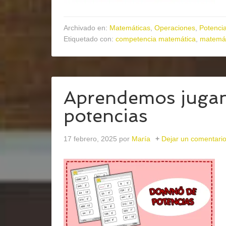
Archivado en:
Matemáticas
,
Operaciones
,
Potencia
Etiquetado con:
competencia matemática
,
matemát
Aprendemos jugan
potencias
17 febrero, 2025
por
María
Dejar un comentari