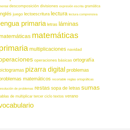
descomposición
divisiones
gramática
mental
expresión escrita
lectura
inglés
juego
lectoescritura
lectura comprensiva
lengua primaria
láminas
letras
matemáticas
matemáticas
primaria
multiplicaciones
navidad
operaciones
ortografía
operaciones básicas
pizarra digital
pictogramas
problemas
problemas matemáticos
recortable
reglas ortográficas
sumas
restas
sopa de letras
resolución de problemas
verano
tablas de multiplicar
tercer ciclo
textos
vocabulario