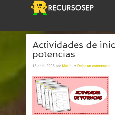
USTED ESTÁ AQUÍ:
INICIO
/
ARCHIVOS PARA
MA
Actividades de inic
potencias
13 abril, 2026
por
María
Dejar un comentario