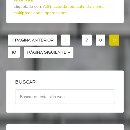
Etiquetado con:
ABN
,
actividades
,
aula
,
divisiones
,
multiplicaciones
,
operaciones
« PÁGINA ANTERIOR
1
…
7
8
9
10
PÁGINA SIGUIENTE »
BUSCAR