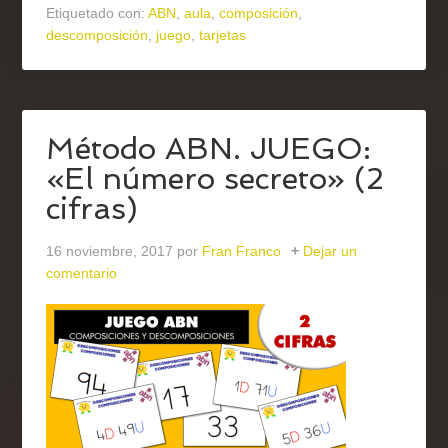
Etiquetado con:
ABN
,
aula
,
composición
,
descomposición
,
juego
,
tarjetas
Método ABN. JUEGO:
«El número secreto» (2
cifras)
16 noviembre, 2017
por
Fran Franco
Dejar un
comentario