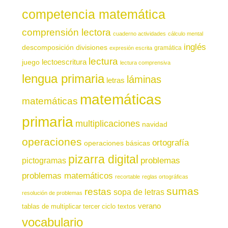
competencia matemática
comprensión lectora
cuaderno actividades
cálculo mental
inglés
descomposición
divisiones
gramática
expresión escrita
lectura
juego
lectoescritura
lectura comprensiva
lengua primaria
láminas
letras
matemáticas
matemáticas
primaria
multiplicaciones
navidad
operaciones
ortografía
operaciones básicas
pizarra digital
pictogramas
problemas
problemas matemáticos
recortable
reglas ortográficas
sumas
restas
sopa de letras
resolución de problemas
verano
tablas de multiplicar
tercer ciclo
textos
vocabulario