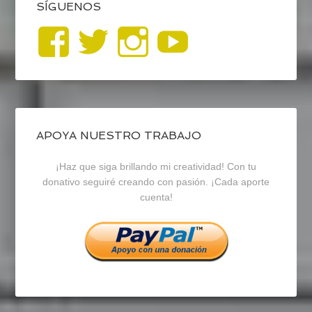
SÍGUENOS
Ver
Ver
Ver
YouTub
perfil
perfil
perfil
de
de
de
blogrecursosep
recursosep
recursosep
APOYA NUESTRO TRABAJO
¡Haz que siga brillando mi creatividad! Con tu
en
en
en
donativo seguiré creando con pasión. ¡Cada aporte
cuenta!
Facebook
Twitter
Instagram