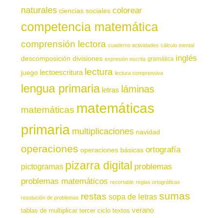
naturales
colorear
ciencias sociales
competencia matemática
comprensión lectora
cuaderno actividades
cálculo mental
inglés
descomposición
divisiones
gramática
expresión escrita
lectura
juego
lectoescritura
lectura comprensiva
lengua primaria
láminas
letras
matemáticas
matemáticas
primaria
multiplicaciones
navidad
operaciones
ortografía
operaciones básicas
pizarra digital
pictogramas
problemas
problemas matemáticos
recortable
reglas ortográficas
sumas
restas
sopa de letras
resolución de problemas
verano
tablas de multiplicar
tercer ciclo
textos