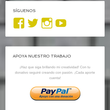
SÍGUENOS
Ver
Ver
Ver
YouTub
perfil
perfil
perfil
de
de
de
blogrecursosep
recursosep
recursosep
APOYA NUESTRO TRABAJO
¡Haz que siga brillando mi creatividad! Con tu
en
en
en
donativo seguiré creando con pasión. ¡Cada aporte
cuenta!
Facebook
Twitter
Instagram