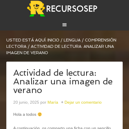
USTED ESTÁ AQUÍ:
INICIO
/
LENGUA
/
COMPRENSIÓN
LECTORA
/
ACTIVIDAD DE LECTURA: ANALIZAR UNA
IMAGEN DE VERANO
Actividad de lectura:
Analizar una imagen de
verano
20 junio, 2025
por
María
Dejar un comentario
Hola a todos
A continuación, os comparto una ficha con un sencillo