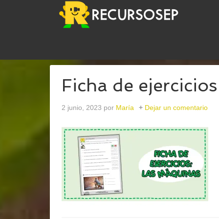
USTED ESTÁ AQUÍ:
INICIO
/
ARCHIVOS PARAVER
Ficha de ejercicio
2 junio, 2023
por
María
Dejar un comentario