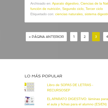
Archivado en:
Aparato digestivo
,
Ciencias de la Na
función de nutrición
,
Segundo ciclo
,
Tercer ciclo
Etiquetado con:
ciencias naturales
,
sistema digesti
« PÁGINA ANTERIOR
1
2
3
LO MÁS POPULAR
Libro de SOPAS DE LETRAS -
RECURSOSEP
EL APARATO DIGESTIVO: láminas par
el aula y fichas para el alumno (ES/EN)