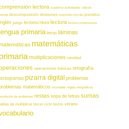
comprensión lectora
cuaderno actividades
cálculo
descomposición
divisiones
gramática
mental
expresión escrita
lectura
inglés
juego
lectoescritura
lectura comprensiva
lengua primaria
láminas
letras
matemáticas
matemáticas
primaria
multiplicaciones
navidad
operaciones
ortografía
operaciones básicas
pizarra digital
pictogramas
problemas
problemas matemáticos
recortable
reglas ortográficas
sumas
restas
sopa de letras
resolución de problemas
verano
tablas de multiplicar
tercer ciclo
textos
vocabulario