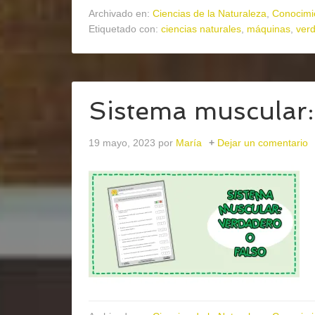
Archivado en:
Ciencias de la Naturaleza
,
Conocimi
Etiquetado con:
ciencias naturales
,
máquinas
,
verd
Sistema muscular:
19 mayo, 2023
por
María
Dejar un comentario