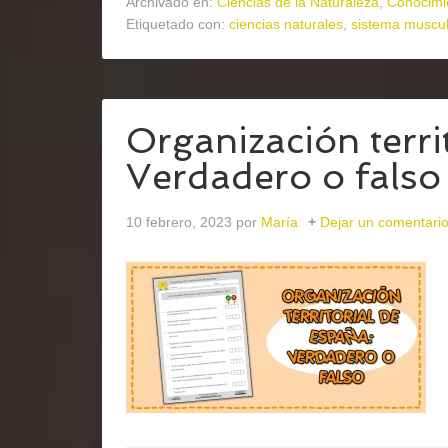
Archivado en:
Ciencias de la Naturaleza
,
Conocimi
Etiquetado con:
ciencias naturales
,
sistema muscul
Organización terri
Verdadero o falso
10 febrero, 2023
por
María
Dejar un comentari