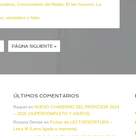
turaleza
,
Conocimiento del Medio
,
El ser humano
,
La
vo
,
verdadero o falso
4
PÁGINA SIGUIENTE »
ÚLTIMOS COMENTARIOS
Raquel
en
NUEVO CUADERNO DEL PROFESOR 2024
– 2025 (SUPERCOMPLETO Y GRATIS)
Roxana Denise
en
Fichas de LECTOESCRITURA –
a
Letra M (Letra ligada e imprenta)