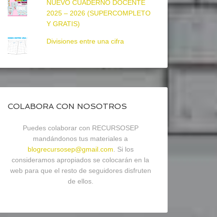
NUEVO CUADERNO DOCENTE
2025 – 2026 (SUPERCOMPLETO
Y GRATIS)
Divisiones entre una cifra
COLABORA CON NOSOTROS
Puedes colaborar con RECURSOSEP
mandándonos tus materiales a
blogrecursosep@gmail.com
. Si los
consideramos apropiados se colocarán en la
web para que el resto de seguidores disfruten
de ellos.