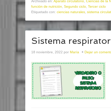
Archivado en:
Aparato circulatorio
,
Ciencias de la 
función de nutrición
,
Segundo ciclo
,
Tercer ciclo
Etiquetado con:
ciencias naturales
,
sistema circula
Sistema respirator
18 noviembre, 2022
por
María
Dejar un coment