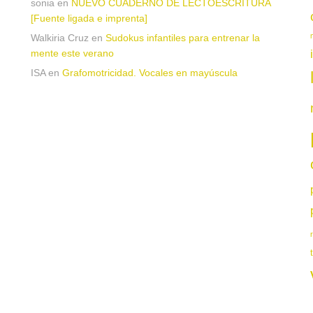
sonia
en
NUEVO CUADERNO DE LECTOESCRITURA
[Fuente ligada e imprenta]
Walkiria Cruz
en
Sudokus infantiles para entrenar la
mente este verano
ISA
en
Grafomotricidad. Vocales en mayúscula