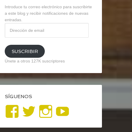
Introduce tu correo electrónico para suscribirte
a este blog y recibir notificaciones de nuevas
entradas.
Dirección
de
email
SUSCRIBIR
Únete a otros 127K suscriptores
SÍGUENOS
Ver
Ver
Ver
YouTube
perfil
perfil
perfil