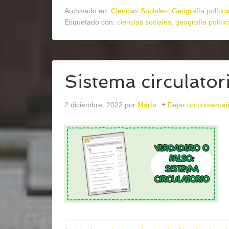
Archivado en:
Ciencias Sociales
,
Geografía polític
Etiquetado con:
ciencias sociales
,
geografía polític
Sistema circulator
2 diciembre, 2022
por
María
Dejar un comentar