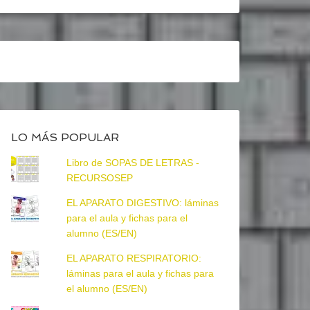
LO MÁS POPULAR
Libro de SOPAS DE LETRAS -
RECURSOSEP
EL APARATO DIGESTIVO: láminas
para el aula y fichas para el
alumno (ES/EN)
EL APARATO RESPIRATORIO:
láminas para el aula y fichas para
el alumno (ES/EN)