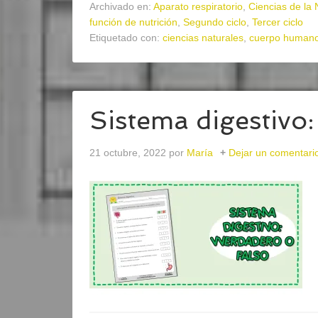
Archivado en:
Aparato respiratorio
,
Ciencias de la 
función de nutrición
,
Segundo ciclo
,
Tercer ciclo
Etiquetado con:
ciencias naturales
,
cuerpo human
Sistema digestivo:
21 octubre, 2022
por
María
Dejar un comentari