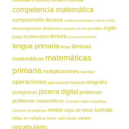
competencia matemática
comprensión lectora
cuaderno actividades
cálculo mental
inglés
descomposición
divisiones
gramática
expresión escrita
lectura
juego
lectoescritura
lectura comprensiva
lengua primaria
láminas
letras
matemáticas
matemáticas
primaria
multiplicaciones
navidad
operaciones
ortografía
operaciones básicas
pizarra digital
pictogramas
problemas
problemas matemáticos
recortable
reglas ortográficas
sumas
restas
sopa de letras
resolución de problemas
verano
tablas de multiplicar
tercer ciclo
textos
vocabulario