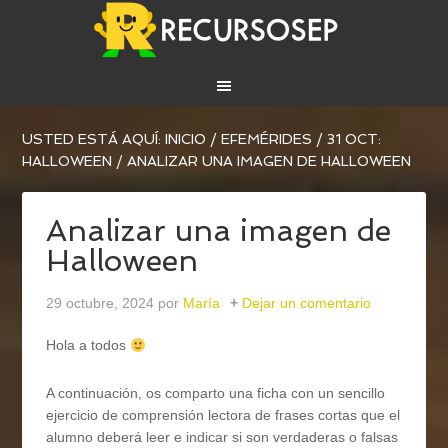
USTED ESTÁ AQUÍ:
INICIO
/
EFEMÉRIDES
/
31 OCT:
HALLOWEEN
/
ANALIZAR UNA IMAGEN DE HALLOWEEN
Analizar una imagen de
Halloween
29 octubre, 2024
por
María
Dejar un comentario
Hola a todos
A continuación, os comparto una ficha con un sencillo
ejercicio de comprensión lectora de frases cortas que el
alumno deberá leer e indicar si son verdaderas o falsas