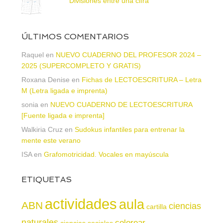
Divisiones entre una cifra
ÚLTIMOS COMENTARIOS
Raquel
en
NUEVO CUADERNO DEL PROFESOR 2024 –
2025 (SUPERCOMPLETO Y GRATIS)
Roxana Denise
en
Fichas de LECTOESCRITURA – Letra
M (Letra ligada e imprenta)
sonia
en
NUEVO CUADERNO DE LECTOESCRITURA
[Fuente ligada e imprenta]
Walkiria Cruz
en
Sudokus infantiles para entrenar la
mente este verano
ISA
en
Grafomotricidad. Vocales en mayúscula
ETIQUETAS
actividades
aula
ABN
ciencias
cartilla
naturales
colorear
ciencias sociales