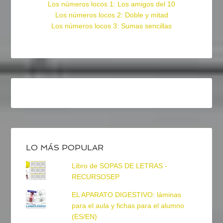
Los números locos 1: Los amigos del 10
Los números locos 2: Doble y mitad
Los números locos 3: Sumas sencillas
LO MÁS POPULAR
Libro de SOPAS DE LETRAS -
RECURSOSEP
EL APARATO DIGESTIVO: láminas
para el aula y fichas para el alumno
(ES/EN)