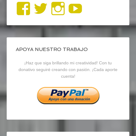
Ver
Ver
Ver
YouTub
perfil
perfil
perfil
de
de
de
blogrecursosep
recursosep
recursosep
APOYA NUESTRO TRABAJO
¡Haz que siga brillando mi creatividad! Con tu
en
en
en
donativo seguiré creando con pasión. ¡Cada aporte
cuenta!
Facebook
Twitter
Instagram