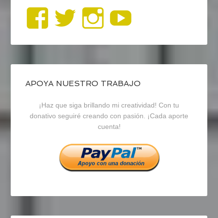
Ver
Ver
Ver
YouTub
perfil
perfil
perfil
de
de
de
blogrecursosep
recursosep
recursosep
APOYA NUESTRO TRABAJO
¡Haz que siga brillando mi creatividad! Con tu
en
en
en
donativo seguiré creando con pasión. ¡Cada aporte
cuenta!
Facebook
Twitter
Instagram