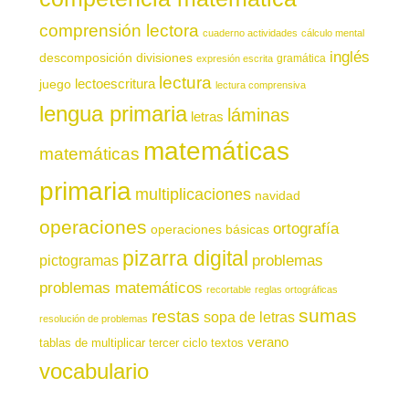
comprensión lectora
cuaderno actividades
cálculo mental
inglés
descomposición
divisiones
gramática
expresión escrita
lectura
juego
lectoescritura
lectura comprensiva
lengua primaria
láminas
letras
matemáticas
matemáticas
primaria
multiplicaciones
navidad
operaciones
ortografía
operaciones básicas
pizarra digital
pictogramas
problemas
problemas matemáticos
recortable
reglas ortográficas
sumas
restas
sopa de letras
resolución de problemas
verano
tablas de multiplicar
tercer ciclo
textos
vocabulario