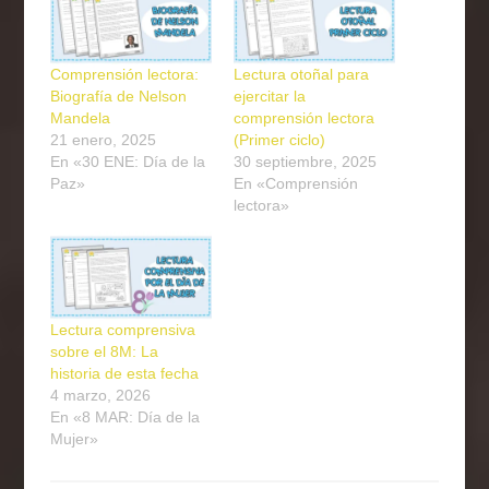
Comprensión lectora:
Lectura otoñal para
Biografía de Nelson
ejercitar la
Mandela
comprensión lectora
21 enero, 2025
(Primer ciclo)
En «30 ENE: Día de la
30 septiembre, 2025
Paz»
En «Comprensión
lectora»
Lectura comprensiva
sobre el 8M: La
historia de esta fecha
4 marzo, 2026
En «8 MAR: Día de la
Mujer»