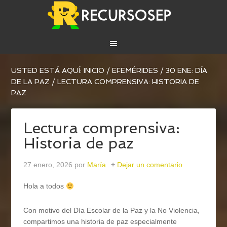
USTED ESTÁ AQUÍ:
INICIO
/
EFEMÉRIDES
/
30 ENE: DÍA
DE LA PAZ
/
LECTURA COMPRENSIVA: HISTORIA DE
PAZ
Lectura comprensiva:
Historia de paz
27 enero, 2026
por
María
Dejar un comentario
Hola a todos
Con motivo del Día Escolar de la Paz y la No Violencia,
compartimos una historia de paz especialmente