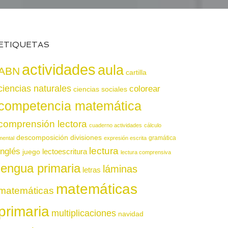
ETIQUETAS
actividades
aula
ABN
cartilla
ciencias naturales
colorear
ciencias sociales
competencia matemática
comprensión lectora
cuaderno actividades
cálculo
descomposición
divisiones
gramática
mental
expresión escrita
lectura
inglés
juego
lectoescritura
lectura comprensiva
lengua primaria
láminas
letras
matemáticas
matemáticas
primaria
multiplicaciones
navidad