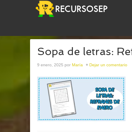
USTED ESTÁ AQUÍ:
INICIO
/
ARCHIVOS PARAEN
Sopa de letras: R
9 enero, 2025
por
María
Dejar un comentario