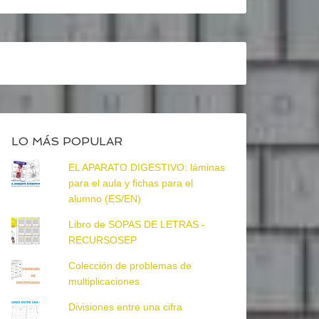
LO MÁS POPULAR
EL APARATO DIGESTIVO: láminas
para el aula y fichas para el
alumno (ES/EN)
Libro de SOPAS DE LETRAS -
RECURSOSEP
Colección de problemas de
multiplicaciones
Divisiones entre una cifra