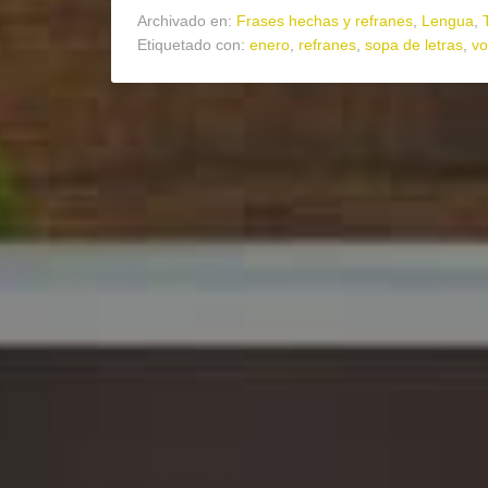
Archivado en:
Frases hechas y refranes
,
Lengua
,
Etiquetado con:
enero
,
refranes
,
sopa de letras
,
vo