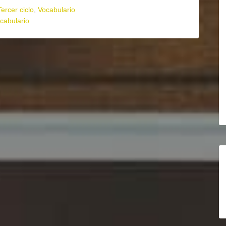
Tercer ciclo
,
Vocabulario
cabulario