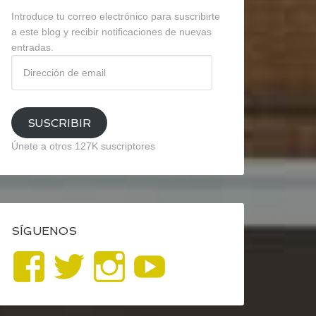
Introduce tu correo electrónico para suscribirte
a este blog y recibir notificaciones de nuevas
entradas.
Dirección
de
email
SUSCRIBIR
Únete a otros 127K suscriptores
SÍGUENOS
Ver
Ver
Ver
YouTube
perfil
perfil
perfil