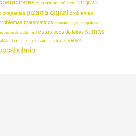
operaciones
ortografía
operaciones básicas
pizarra digital
pictogramas
problemas
problemas matemáticos
recortable
reglas ortográficas
sumas
restas
sopa de letras
resolución de problemas
verano
tablas de multiplicar
tercer ciclo
textos
vocabulario