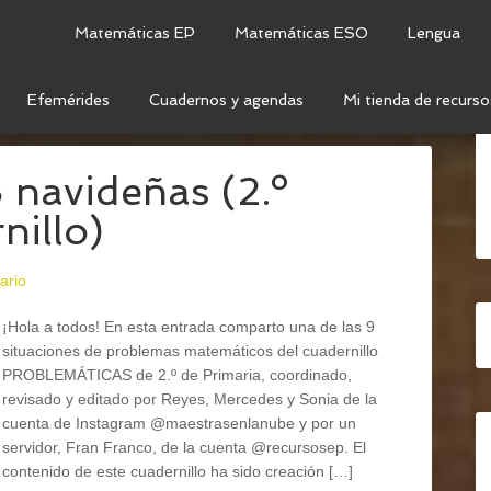
Matemáticas EP
Matemáticas ESO
Lengua
Efemérides
Cuadernos y agendas
Mi tienda de recurso
TOS MATEMÁTICOS
avideñas (2.º
nillo)
ario
¡Hola a todos! En esta entrada comparto una de las 9
situaciones de problemas matemáticos del cuadernillo
PROBLEMÁTICAS de 2.º de Primaria, coordinado,
revisado y editado por Reyes, Mercedes y Sonia de la
cuenta de Instagram @maestrasenlanube y por un
servidor, Fran Franco, de la cuenta @recursosep. El
contenido de este cuadernillo ha sido creación […]