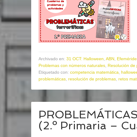
Archivado en:
31 OCT: Halloween
,
ABN
,
Efeméride
Problemas con números naturales
,
Resolución de
Etiquetado con:
competencia matemática
,
hallowe
problemáticas
,
resolución de problemas
,
retos ma
PROBLEMÁTICAS e
(2.º Primaria – Cu