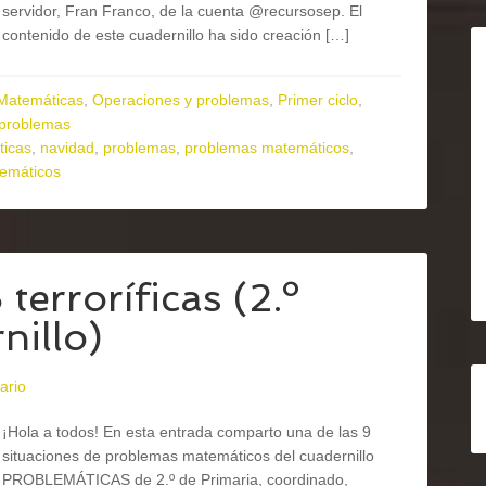
servidor, Fran Franco, de la cuenta @recursosep. El
contenido de este cuadernillo ha sido creación […]
Matemáticas
,
Operaciones y problemas
,
Primer ciclo
,
 problemas
icas
,
navidad
,
problemas
,
problemas matemáticos
,
temáticos
rroríficas (2.º
nillo)
ario
¡Hola a todos! En esta entrada comparto una de las 9
situaciones de problemas matemáticos del cuadernillo
PROBLEMÁTICAS de 2.º de Primaria, coordinado,