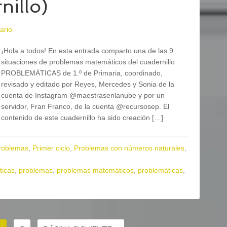
nillo)
ario
¡Hola a todos! En esta entrada comparto una de las 9
situaciones de problemas matemáticos del cuadernillo
PROBLEMÁTICAS de 1.º de Primaria, coordinado,
revisado y editado por Reyes, Mercedes y Sonia de la
cuenta de Instagram @maestrasenlanube y por un
servidor, Fran Franco, de la cuenta @recursosep. El
contenido de este cuadernillo ha sido creación […]
roblemas
,
Primer ciclo
,
Problemas con números naturales
,
icas
,
problemas
,
problemas matemáticos
,
problemáticas
,