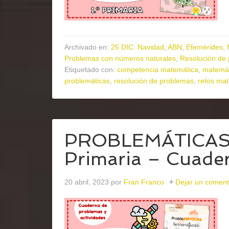
Archivado en:
25 DIC: Navidad
,
ABN
,
Efemérides
,
Problemas con números naturales
,
Resolución de
Etiquetado con:
competencia matemática
,
matemát
problemáticas
,
resolución de problemas
,
retos ma
PROBLEMÁTICAS te
Primaria – Cuader
20 abril, 2023
por
Fran Franco
Dejar un coment