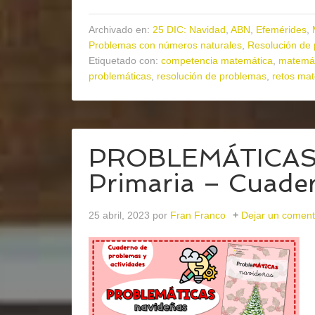
Archivado en:
25 DIC: Navidad
,
ABN
,
Efemérides
,
Problemas con números naturales
,
Resolución de
Etiquetado con:
competencia matemática
,
matemát
problemáticas
,
resolución de problemas
,
retos ma
PROBLEMÁTICAS n
Primaria – Cuader
25 abril, 2023
por
Fran Franco
Dejar un coment