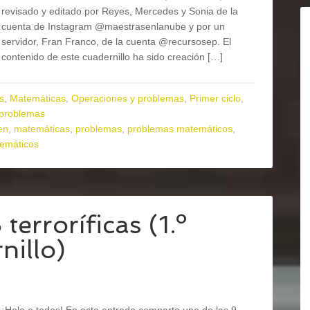
revisado y editado por Reyes, Mercedes y Sonia de la
cuenta de Instagram @maestrasenlanube y por un
servidor, Fran Franco, de la cuenta @recursosep. El
contenido de este cuadernillo ha sido creación […]
s
,
Matemáticas
,
Operaciones y problemas
,
Primer ciclo
,
 problemas
en
,
matemáticas
,
problemas
,
problemas matemáticos
,
temáticos
rroríficas (1.º
nillo)