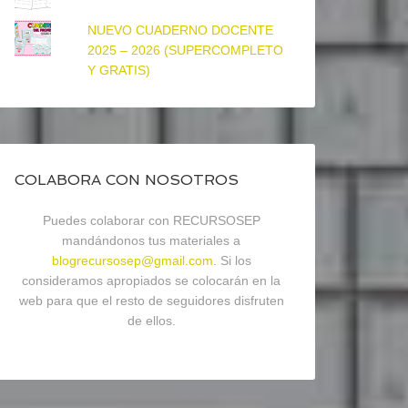
NUEVO CUADERNO DOCENTE
2025 – 2026 (SUPERCOMPLETO
Y GRATIS)
COLABORA CON NOSOTROS
Puedes colaborar con RECURSOSEP
mandándonos tus materiales a
blogrecursosep@gmail.com
. Si los
consideramos apropiados se colocarán en la
web para que el resto de seguidores disfruten
de ellos.