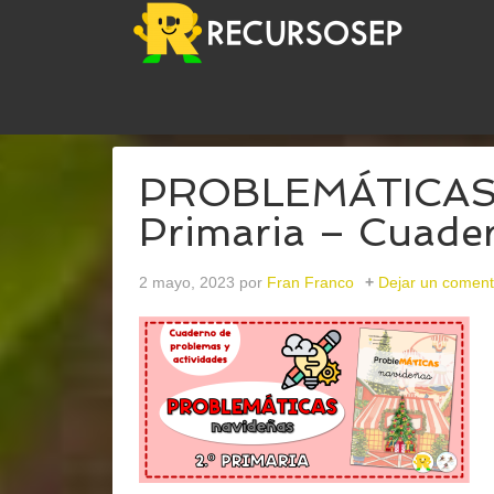
USTED ESTÁ AQUÍ:
INICIO
/
ARCHIVOS PARARE
PROBLEMÁTICAS n
Primaria – Cuader
2 mayo, 2023
por
Fran Franco
Dejar un coment