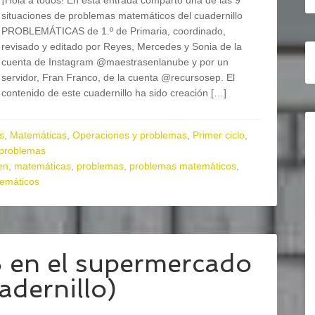
¡Hola a todos! En esta entrada comparto una de las 9
situaciones de problemas matemáticos del cuadernillo
PROBLEMÁTICAS de 1.º de Primaria, coordinado,
revisado y editado por Reyes, Mercedes y Sonia de la
cuenta de Instagram @maestrasenlanube y por un
servidor, Fran Franco, de la cuenta @recursosep. El
contenido de este cuadernillo ha sido creación […]
s
,
Matemáticas
,
Operaciones y problemas
,
Primer ciclo
,
 problemas
en
,
matemáticas
,
problemas
,
problemas matemáticos
,
temáticos
n el supermercado
adernillo)