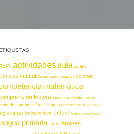
ETIQUETAS
actividades
aula
ABN
cartilla
ciencias naturales
colorear
ciencias sociales
competencia matemática
comprensión lectora
cuaderno actividades
cálculo
descomposición
divisiones
gramática
mental
expresión escrita
lectura
inglés
juego
lectoescritura
lectura comprensiva
lengua primaria
láminas
letras