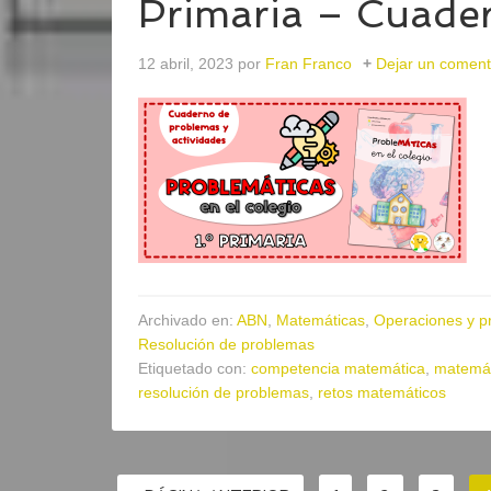
Primaria – Cuader
12 abril, 2023
por
Fran Franco
Dejar un coment
Archivado en:
ABN
,
Matemáticas
,
Operaciones y p
Resolución de problemas
Etiquetado con:
competencia matemática
,
matemát
resolución de problemas
,
retos matemáticos