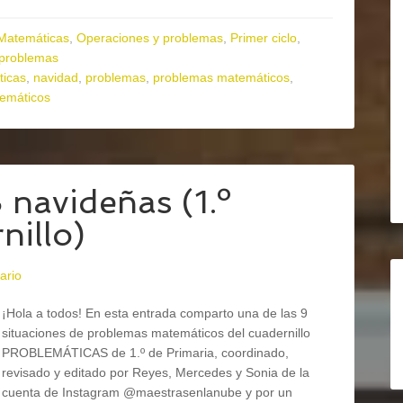
Matemáticas
,
Operaciones y problemas
,
Primer ciclo
,
 problemas
icas
,
navidad
,
problemas
,
problemas matemáticos
,
temáticos
avideñas (1.º
nillo)
ario
¡Hola a todos! En esta entrada comparto una de las 9
situaciones de problemas matemáticos del cuadernillo
PROBLEMÁTICAS de 1.º de Primaria, coordinado,
revisado y editado por Reyes, Mercedes y Sonia de la
cuenta de Instagram @maestrasenlanube y por un