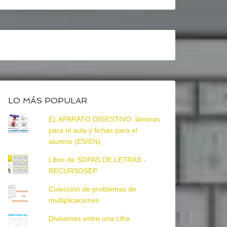
LO MÁS POPULAR
EL APARATO DIGESTIVO: láminas
para el aula y fichas para el
alumno (ES/EN)
Libro de SOPAS DE LETRAS -
RECURSOSEP
Colección de problemas de
multiplicaciones
Divisiones entre una cifra