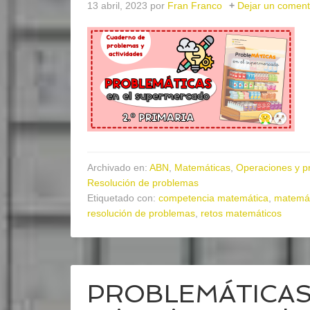
13 abril, 2023
por
Fran Franco
Dejar un coment
Archivado en:
ABN
,
Matemáticas
,
Operaciones y p
Resolución de problemas
Etiquetado con:
competencia matemática
,
matemát
resolución de problemas
,
retos matemáticos
PROBLEMÁTICAS en