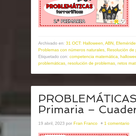
Archivado en:
31 OCT: Halloween
,
ABN
,
Efeméride
Problemas con números naturales
,
Resolución de
Etiquetado con:
competencia matemática
,
hallowe
problemáticas
,
resolución de problemas
,
retos ma
PROBLEMÁTICAS te
Primaria – Cuader
19 abril, 2023
por
Fran Franco
1 comentario