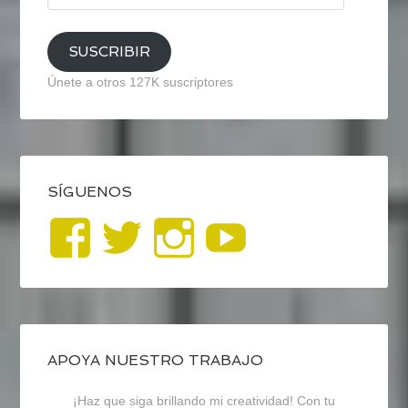
email
SUSCRIBIR
Únete a otros 127K suscriptores
SÍGUENOS
Ver
Ver
Ver
YouTub
perfil
perfil
perfil
de
de
de
blogrecursosep
recursosep
recursosep
APOYA NUESTRO TRABAJO
¡Haz que siga brillando mi creatividad! Con tu