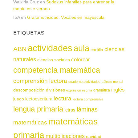
Walkiria Cruz
en
Sudokus infantiles para entrenar la
mente este verano
ISA
en
Grafomotricidad. Vocales en mayúscula
ETIQUETAS
actividades
aula
ABN
ciencias
cartilla
naturales
colorear
ciencias sociales
competencia matemática
comprensión lectora
cuaderno actividades
cálculo mental
inglés
descomposición
divisiones
gramática
expresión escrita
lectura
juego
lectoescritura
lectura comprensiva
lengua primaria
láminas
letras
matemáticas
matemáticas
primaria
multiplicaciones
navidad