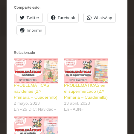
Comparte esto:
Twitter
Facebook
WhatsApp
Imprimir
Relacionado
PROBLEMÁTICAS
PROBLEMÁTICAS en
navideñas (2.º
el supermercado (2.º
Primaria – Cuadernillo)
Primaria – Cuadernillo)
2 mayo, 2023
13 abril, 2023
En «25 DIC: Navidad»
En «ABN»