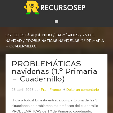
USTED ESTÁ AQUÍ:
INICIO
/
EFEMÉRIDES
/
25 DIC:
NAVIDAD
/
PROBLEMÁTICAS NAVIDEÑAS (1.º PRIMARIA
– CUADERNILLO)
PROBLEMÁTICAS
navideñas (1.º Primaria
– Cuadernillo)
25 abril, 2023
por
Fran Franco
Dejar un comentario
¡Hola a todos! En esta entrada comparto una de las 9
situaciones de problemas matemáticos del cuadernillo
PROBLEMÁTICAS de 1.º de Primaria, coordinado,