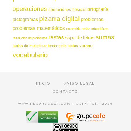
operaciones
ortografía
operaciones básicas
pizarra digital
pictogramas
problemas
problemas matemáticos
recortable
reglas ortográficas
sumas
restas
sopa de letras
resolución de problemas
verano
tablas de multiplicar
tercer ciclo
textos
vocabulario
INICIO
AVISO LEGAL
CONTACTO
WWW.RECURSOSEP.COM - COPYRIGHT 2026