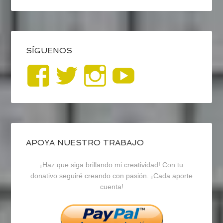
SÍGUENOS
Ver
Ver
Ver
YouTub
perfil
perfil
perfil
de
de
de
blogrecursosep
recursosep
recursosep
APOYA NUESTRO TRABAJO
¡Haz que siga brillando mi creatividad! Con tu
en
en
en
donativo seguiré creando con pasión. ¡Cada aporte
cuenta!
Facebook
Twitter
Instagram