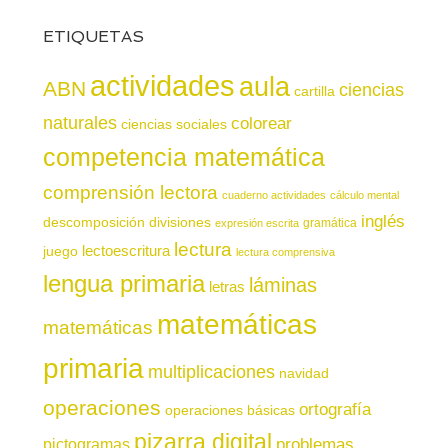
ETIQUETAS
actividades
aula
ABN
ciencias
cartilla
naturales
colorear
ciencias sociales
competencia matemática
comprensión lectora
cuaderno actividades
cálculo mental
inglés
descomposición
divisiones
gramática
expresión escrita
lectura
juego
lectoescritura
lectura comprensiva
lengua primaria
láminas
letras
matemáticas
matemáticas
primaria
multiplicaciones
navidad
operaciones
ortografía
operaciones básicas
pizarra digital
pictogramas
problemas