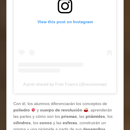
View this post on Instagram
A post shared by Fran Franco (@recursosep)
Con él, los alumnos diferenciarán los conceptos de
poliedro
y
cuerpo de revolución
, aprenderán
las partes y cómo son los
prismas
, las
pirámides
, los
cilindros
, los
conos
y las
esferas
, construirán un
prisma y una pirámide a partir de sus
desarrollos