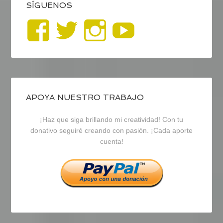
SÍGUENOS
Ver
Ver
Ver
YouTub
perfil
perfil
perfil
de
de
de
blogrecursosep
recursosep
recursosep
APOYA NUESTRO TRABAJO
¡Haz que siga brillando mi creatividad! Con tu
en
en
en
donativo seguiré creando con pasión. ¡Cada aporte
cuenta!
Facebook
Twitter
Instagram