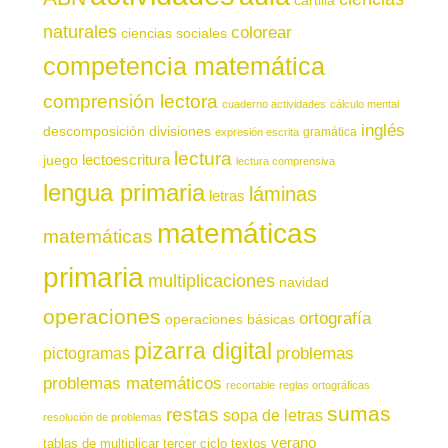
cartilla
naturales
colorear
ciencias sociales
competencia matemática
comprensión lectora
cuaderno actividades
cálculo mental
inglés
descomposición
divisiones
gramática
expresión escrita
lectura
juego
lectoescritura
lectura comprensiva
lengua primaria
láminas
letras
matemáticas
matemáticas
primaria
multiplicaciones
navidad
operaciones
ortografía
operaciones básicas
pizarra digital
pictogramas
problemas
problemas matemáticos
recortable
reglas ortográficas
sumas
restas
sopa de letras
resolución de problemas
verano
tablas de multiplicar
tercer ciclo
textos