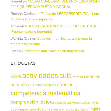
Raquel
en
NUEVO CUADERNO DEL PROFESOR 2024 –
2025 (SUPERCOMPLETO Y GRATIS)
Roxana Denise
en
Fichas de LECTOESCRITURA – Letra
M (Letra ligada e imprenta)
sonia
en
NUEVO CUADERNO DE LECTOESCRITURA
[Fuente ligada e imprenta]
Walkiria Cruz
en
Sudokus infantiles para entrenar la
mente este verano
ISA
en
Grafomotricidad. Vocales en mayúscula
ETIQUETAS
actividades
aula
ABN
ciencias
cartilla
naturales
colorear
ciencias sociales
competencia matemática
comprensión lectora
cuaderno actividades
cálculo mental
inglés
descomposición
divisiones
gramática
expresión escrita