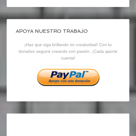
perfil
perfil
perfil
de
de
de
blogrecursosep
recursosep
recursosep
APOYA NUESTRO TRABAJO
¡Haz que siga brillando mi creatividad! Con tu
en
en
en
donativo seguiré creando con pasión. ¡Cada aporte
cuenta!
Facebook
Twitter
Instagram