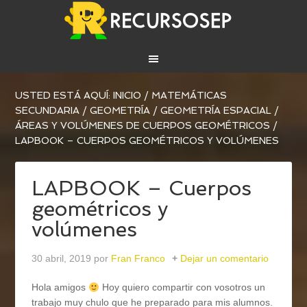
USTED ESTÁ AQUÍ:
INICIO
/
MATEMÁTICAS
SECUNDARIA
/
GEOMETRÍA
/
GEOMETRÍA ESPACIAL
/
ÁREAS Y VOLÚMENES DE CUERPOS GEOMÉTRICOS
/
LAPBOOK – CUERPOS GEOMÉTRICOS Y VOLÚMENES
LAPBOOK – Cuerpos
geométricos y
volúmenes
30 abril, 2019
por
Fran Franco
Dejar un comentario
Hola amigos
Hoy quiero compartir con vosotros un
trabajo muy chulo que he preparado para mis alumnos.