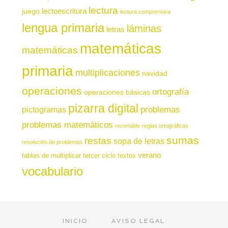
lectura
juego
lectoescritura
lectura comprensiva
lengua primaria
láminas
letras
matemáticas
matemáticas
primaria
multiplicaciones
navidad
operaciones
ortografía
operaciones básicas
pizarra digital
pictogramas
problemas
problemas matemáticos
recortable
reglas ortográficas
sumas
restas
sopa de letras
resolución de problemas
verano
tablas de multiplicar
tercer ciclo
textos
vocabulario
INICIO
AVISO LEGAL