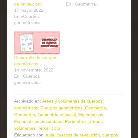
de revolución)
En «Geometría»
17 mayo, 2022
En «Cuerpos
geométricos»
Desarrollo de cuerpos
geométricos
14 noviembre, 2022
En «Cuerpos
geométricos»
Archivado en:
Áreas y volúmenes de cuerpos
geométricos
,
Cuerpos geométricos
,
Geometría
,
Geometría
,
Geometría espacial
,
Matemáticas
,
Matemáticas Secundaria
,
Perímetros, áreas y
volúmenes
,
Tercer ciclo
Etiquetado con:
aula
,
cuerpos de revolución
,
cuerpos