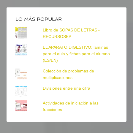
LO MÁS POPULAR
Libro de SOPAS DE LETRAS -
RECURSOSEP
EL APARATO DIGESTIVO: láminas
para el aula y fichas para el alumno
(ES/EN)
Colección de problemas de
multiplicaciones
Divisiones entre una cifra
Actividades de iniciación a las
fracciones