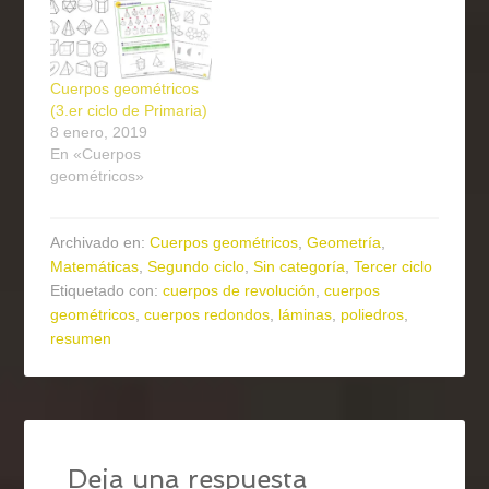
Cuerpos geométricos
(3.er ciclo de Primaria)
8 enero, 2019
En «Cuerpos
geométricos»
Archivado en:
Cuerpos geométricos
,
Geometría
,
Matemáticas
,
Segundo ciclo
,
Sin categoría
,
Tercer ciclo
Etiquetado con:
cuerpos de revolución
,
cuerpos
geométricos
,
cuerpos redondos
,
láminas
,
poliedros
,
resumen
Deja una respuesta