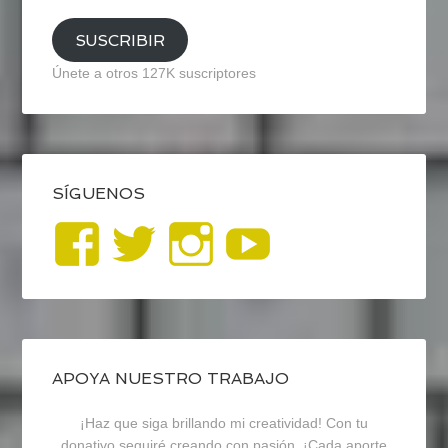
SUSCRIBIR
Únete a otros 127K suscriptores
SÍGUENOS
Ver
Ver
Ver
YouTub
perfil
perfil
perfil
de
de
de
blogrecursosep
recursosep
recursosep
APOYA NUESTRO TRABAJO
¡Haz que siga brillando mi creatividad! Con tu
en
en
en
donativo seguiré creando con pasión. ¡Cada aporte