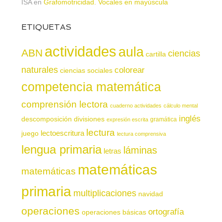
ISA
en
Grafomotricidad. Vocales en mayúscula
ETIQUETAS
actividades
aula
ABN
ciencias
cartilla
naturales
colorear
ciencias sociales
competencia matemática
comprensión lectora
cuaderno actividades
cálculo mental
inglés
descomposición
divisiones
gramática
expresión escrita
lectura
juego
lectoescritura
lectura comprensiva
lengua primaria
láminas
letras
matemáticas
matemáticas
primaria
multiplicaciones
navidad
operaciones
ortografía
operaciones básicas