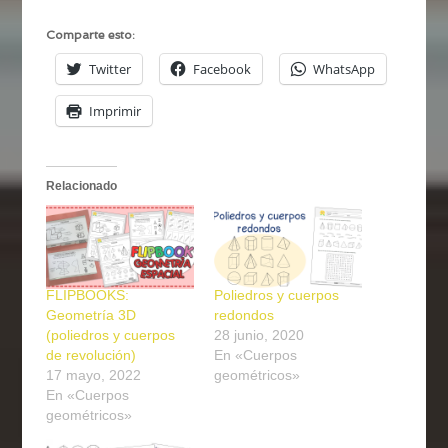
Comparte esto:
Twitter
Facebook
WhatsApp
Imprimir
Relacionado
FLIPBOOKS:
Poliedros y cuerpos
Geometría 3D
redondos
(poliedros y cuerpos
28 junio, 2020
de revolución)
En «Cuerpos
17 mayo, 2022
geométricos»
En «Cuerpos
geométricos»